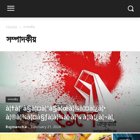
Home
সম্পাদকীয়
সম্পাদকীয়
সম্পাদকীয়
à¦†à¦¨à§à¦¤à¦°à§à¦œà¦¾à¦¤à¦¿à¦•
à¦®à¦¾à¦¤à§ƒà¦­à¦¾à¦·à¦¾ à¦¦à¦¿à¦¬à¦¸
Rojmancha
-
February 21, 2024