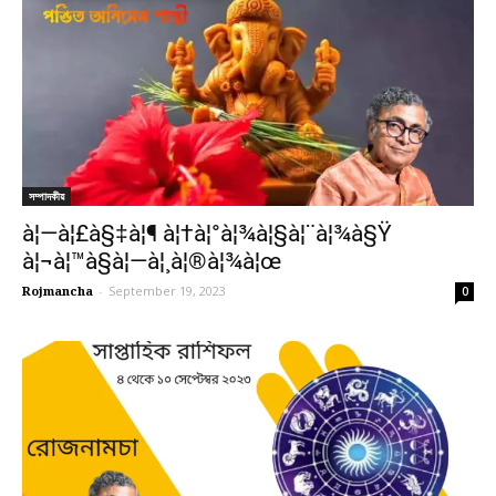
সম্পাদকীয়
à¦—à¦£à§‡à¦¶ à¦†à¦°à¦¾à¦§à¦¨à¦¾à§Ÿ
à¦¬à¦™à§à¦—à¦¸à¦®à¦¾à¦œ
Rojmancha
-
September 19, 2023
0