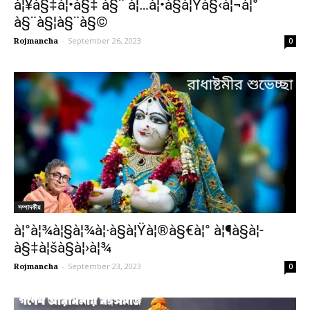
à¦¥à§‡à¦•à§‡ à§¨ à¦…à¦•à§à¦Ÿà§‹à¦¬à¦°
à§¨à§¦à§¨à§©
Rojmancha
-
September 26, 2023
0
সম্পাদকীয়
à¦°à¦¾à¦§à¦¾à¦·à§à¦Ÿà¦®à§€à¦° à¦¶à§à¦­
à§‡à¦šà§à¦›à¦¾
Rojmancha
-
September 23, 2023
0