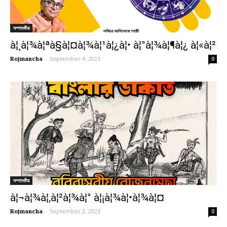
সম্পাদকীয়
à¦¸à¦¾à¦ªà§à¦¤à¦¾à¦¹à¦¿à¦• à¦°à¦¾à¦¶à¦¿ à¦«à¦²
Rojmancha
-
September 4, 2023
0
সম্পাদকীয়
à¦¬à¦¾à¦‚à¦²à¦¾à¦° à¦¡à¦¾à¦•à¦¾à¦¤
Rojmancha
-
September 3, 2023
0