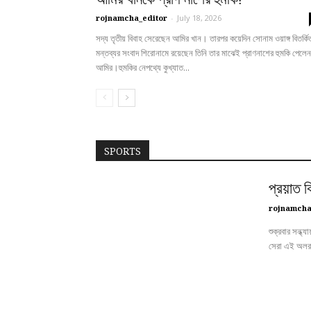
rojnamcha_editor
-
July 18, 2026
সদ্য তৃতীয় বিবাহ সেরেছেন আমির খান। তারপর কয়েদিন সোনাম ওয়াঙ্গ বিতর্কি
মন্তব্যর সংবাদ শিরোনামে রয়েছেন তিনি তার মাঝেই প্রাণনাশের হুমকি পেলেন
আমির।হুমকির নেপথ্যে কুখ্যাত...
SPORTS
প্রয়াত ক
rojnamcha
শুক্রবার সন্ধ
সেরা এই অলরাউন