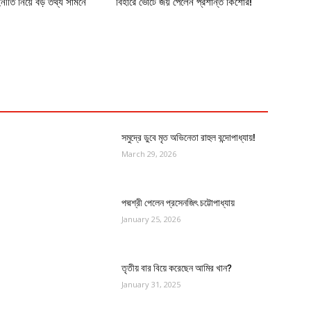
র্নীতি নিয়ে বড় তথ্য সামনে
বিহারে ভোটে জয় পেলেন প্রশান্ত কিশোর!
সমুদ্রে ডুবে মৃত অভিনেতা রাহুল বন্দোপাধ্যায়!
March 29, 2026
পদ্মশ্রী পেলেন প্রসেনজিৎ চট্টোপাধ্যায়
January 25, 2026
তৃতীয় বার বিয়ে করেছেন আমির খান?
January 31, 2025