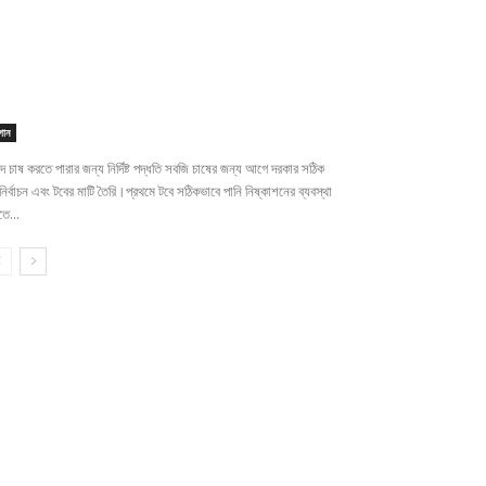
গান
ে চাষ করতে পারার জন্য নির্দিষ্ট পদ্ধতি সবজি চাষের জন্য আগে দরকার সঠিক
নির্বাচন এবং টবের মাটি তৈরি।প্রথমে টবে সঠিকভাবে পানি নিষ্কাশনের ব্যবস্থা
ে...