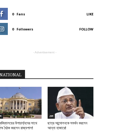
0
Fans
LIKE
0
Followers
FOLLOW
- Advertisement -
NATIONAL
শ
দেশ
্ববিদ্যালয়ের উপাচার্য্যদের সাথে
ছাত্র আন্দোলনকে সমর্থন করলেন
শেষ বৈঠক করলেন রাজ্যপাল!
আন্না হাজারে!