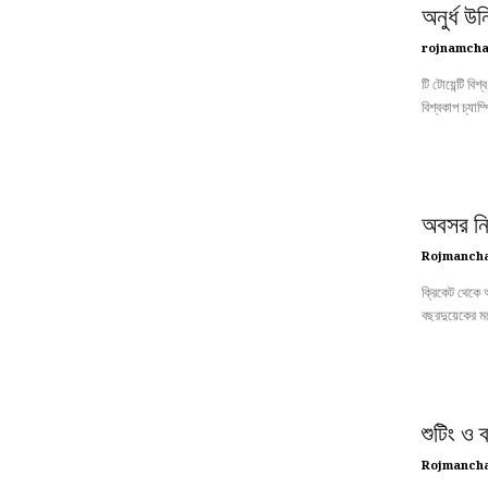
অনুর্ধ উ
rojnamcha
টি টোয়েন্টি ব
বিশ্বকাপ চ্যাম্
অবসর নি
Rojmanch
ক্রিকেট থেকে 
বছরদুয়েকের মধ
শুটিং ও 
Rojmanch