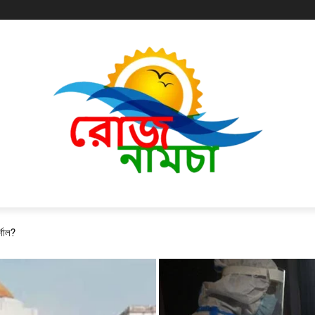
্শাল?