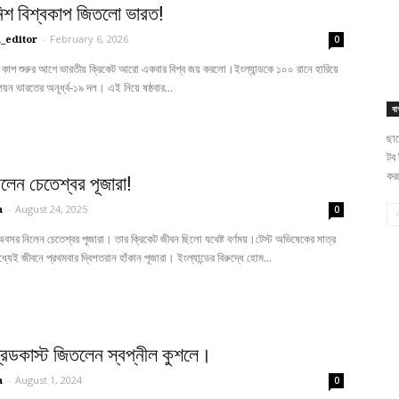
নিশ বিশ্বকাপ জিতলো ভারত!
_editor
-
February 6, 2026
0
িশ্ব কাপ শুরুর আগে ভারতীয় ক্রিকেট আরো একবার বিশ্ব জয় করলো।ইংল্যান্ডকে ১০০ রানে হারিয়ে
পিয়ন ভারতের অনূর্ধ্ব-১৯ দল। এই নিয়ে ষষ্ঠবার...
বা
ছাদ
টব 
করত
লেন চেতেশ্বর পূজারা!
a
-
August 24, 2025
0
অবসর নিলেন চেতেশ্বর পূজারা। তার ক্রিকেট জীবন ছিলো যথেষ্ট বর্ণময়।টেস্ট অভিষেকের মাত্র
্যেই জীবনে প্রথমবার দ্বিশতরান হাঁকান পূজারা। ইংল্যান্ডের বিরুদ্ধে হোম...
ব্রডকাস্ট জিতলেন স্বপ্নীল কুশলে।
a
-
August 1, 2024
0