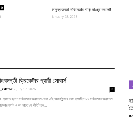
0
বিক্ষুব্ধ জনতা অভিনেতার গাড়ি ভাঙচুর করলো!
ত
January 28, 2025
িংবদন্তী ক্রিকেটার গ্যারী সোবার্স
_editor
-
July 17, 2026
0
্যায় প্রয়াত হলেন সর্বকালের অন্যতম সেরা এই অলরাউন্ডার বয়স হয়েছিল ৮৯ সর্বকালের অন্যতম
ছা
্ডার ব্যাট ও বল হাতে যে কীর্তি গড়ে...
তৈ
R