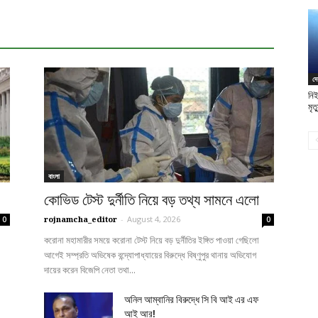
দে
নিই
মৃত্
বাংলা
কোভিড টেস্ট দুর্নীতি নিয়ে বড় তথ্য সামনে এলো
rojnamcha_editor
-
August 4, 2026
0
0
করোনা মহামারীর সময়ে করোনা টেস্ট নিয়ে বড় দুর্নীতির ইঙ্গিত পাওয়া গেছিলো
আগেই সম্প্রতি অভিষেক বন্দ্যোপাধ্যায়ের বিরুদ্ধে বিষ্ণুপুর থানায় অভিযোগ
দায়ের করেন বিজেপি নেতা তথা...
অনিল আম্বানির বিরুদ্ধে সি বি আই এর এফ
আই আর!