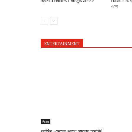
প্রথমবার বিধানসভায় সাসপেন্ড মার্শাল?
কোভিড টেস্ট দু
এলো
ENTERTAINMENT
সিনেমা
আমির খানকে প্রাণ নাশের হুমকি!