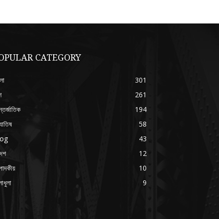
OPULAR CATEGORY
লা
301
শ
261
্তর্জাতিক
194
যোতিষ
58
log
43
দেশ
12
পাদকীয়
10
াধুলা
9