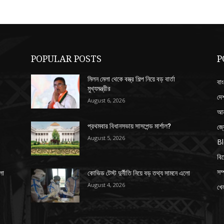
POPULAR POSTS
P
মিলন মেলা থেকে বস্ত্র শিল্প নিয়ে বড় বার্তা
বাং
মুখ্যমন্ত্রীর
দে
August 6, 2026
আন
জ্
প্রথমবার বিধানসভায় সাসপেন্ড মার্শাল?
August 5, 2026
B
বি
সম্
লো
কোভিড টেস্ট দুর্নীতি নিয়ে বড় তথ্য সামনে এলো
August 4, 2026
খেল