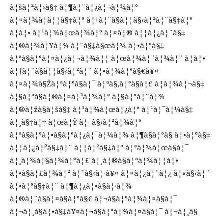
à¦šà¦²à¦›à§‡ à¦¶à¦¨à¦¿à¦¬à¦¾à¦°
à¦¤à¦¾à¦à¦¦à§‡à¦° à¦†à¦¨à§à¦¦à§‹à¦²à¦¨à§‡à¦°
à¦à¦• à¦¹à¦¾à¦œà¦¾à¦° à¦¤à¦® à¦¦à¦¿à¦¨à§‡
à¦®à¦¾à¦¥à¦¾ à¦¨à§‡à§œà¦¾ à¦•à¦°à§‡
à¦ªà§à¦°à¦¤à¦¿à¦¬à¦¾à¦¦ à¦œà¦¾à¦¨à¦¾à¦¨ à¦à¦•
à¦†à¦¨à§à¦¦à§‹à¦²à¦¨ à¦•à¦¾à¦°à§€à¥¤
à¦¤à¦¾à§Žà¦ªà¦°à§à¦¯ à¦ªà§‚à¦°à§à¦£ à¦­à¦¾à¦¬à§‡
à¦§à¦°à§à¦®à¦¤à¦²à¦¾à¦° à¦§à¦°à¦¨à¦¾
à¦®à¦žà§à¦šà§‡ à¦¹à¦¾à¦œà¦¿à¦° à¦¹à¦¯à¦¼à§‡
à¦¸à§‡à¦‡ à¦œà¦Ÿ à¦–à§‹à¦²à¦¾à¦°
à¦ªà§à¦°à¦•à§à¦°à¦¿à¦¯à¦¼à¦¾ à¦¶à§à¦°à§ à¦•à¦°à§‡
à¦¦à¦¿à¦²à§‡à¦¨ à¦¦à¦²à§‡à¦° à¦°à¦¾à¦œà§à¦¯
à¦¸à¦¾à¦§à¦¾à¦°à¦£ à¦¸à¦®à§à¦ªà¦¾à¦¦à¦•
à¦•à§à¦£à¦¾à¦² à¦˜à§‹à¦·à¥¤ à¦¤à¦¿à¦¨à¦¿ à¦«à§‹à¦¨
à¦•à¦°à§‡à¦¨ à¦¶à¦¿à¦•à§à¦·à¦¾
à¦®à¦¨à§à¦¤à§à¦°à§€ à¦¬à§à¦°à¦¾à¦¤à§à¦¯
à¦¬à¦¸à§à¦•à§‡à¥¤à¦¬à§à¦°à¦¾à¦¤à§à¦¯ à¦¬à¦¸à§