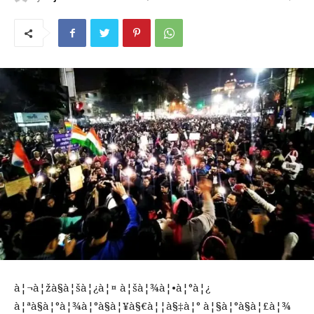
à¦¬à¦žà§à¦šà¦¿à¦¤ à¦šà¦¾à¦•à¦°à¦¿
à¦ªà§à¦°à¦¾à¦°à§à¦¥à§€à¦¦à§‡à¦° à¦§à¦°à§à¦£à¦¾