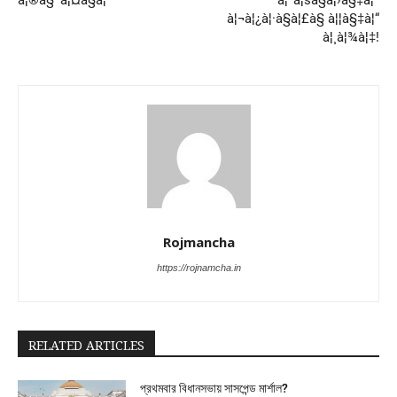
à¦®à§ˆà¦¤à§à¦°
à¦¹à¦šà§à¦›à§‡à¦¨
à¦¬à¦¿à¦·à§à¦£à§ à¦¦à§‡à¦“
à¦¸à¦¾à¦‡!
Rojmancha
https://rojnamcha.in
RELATED ARTICLES
প্রথমবার বিধানসভায় সাসপেন্ড মার্শাল?