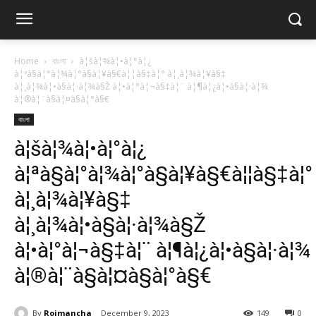
Home
বাংলা
à¦šà¦¾à¦•à¦°à¦¿
à¦ªà§à¦°à¦¾à¦°à§à¦¥à§€à¦¦à§‡à¦° à¦¸à¦¾à¦¥à§‡
à¦¸à¦¾à¦•à§à¦·à¦¾à§Ž à¦•à¦°à¦¬à§‡à¦¨ à¦¶à¦¿à¦•à§à¦·à¦¾
à¦®à¦¨à§à¦¤à§à¦°à§€
বাংলা
à¦šà¦¾à¦•à¦°à¦¿
à¦ªà§à¦°à¦¾à¦°à§à¦¥à§€à¦¦à§‡à¦°
à¦¸à¦¾à¦¥à§‡
à¦¸à¦¾à¦•à§à¦·à¦¾à§Ž
à¦•à¦°à¦¬à§‡à¦¨ à¦¶à¦¿à¦•à§à¦·à¦¾
à¦®à¦¨à§à¦¤à§à¦°à§€
By
Rojmancha
December 9, 2023
149
0