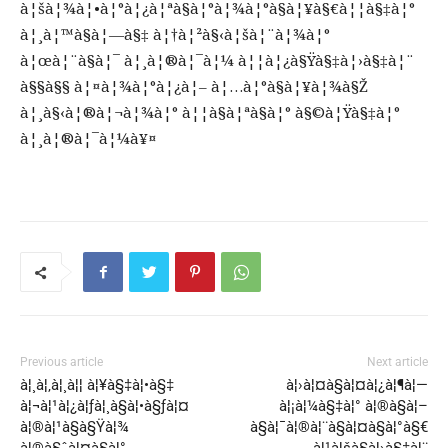
à¦šà¦¾à¦•à¦°à¦¿à¦ªà§à¦°à¦¾à¦°à§à¦¥à§€à¦¦à§‡à¦°
à¦¸à¦™à§à¦—à§‡ à¦†à¦²à§‹à¦šà¦¨à¦¾à¦°
à¦œà¦¨à§à¦¯ à¦¸à¦®à¦¯à¦¼ à¦¦à¦¿à§Ÿà§‡à¦›à§‡à¦¨
à§§à§§ à¦¤à¦¾à¦°à¦¿à¦– à¦…à¦°à§à¦¥à¦¾à§Ž
à¦¸à§‹à¦®à¦¬à¦¾à¦° à¦¦à§à¦ªà§à¦° à§©à¦Ÿà§‡à¦°
à¦¸à¦®à¦¯à¦¼à¥¤
Previous article
Next article
à¦¸à¦‚à¦¸à¦¦ à¦¥à§‡à¦•à§‡
à¦›à¦¤à§à¦¤à¦¿à¦¶à¦—
à¦¬à¦¹à¦¿à¦ƒà¦¸à§à¦•à§ƒà¦¤
à¦¡à¦¼à§‡à¦° à¦®à§à¦–
à¦®à¦¹à§à§Ÿà¦¾
à§à¦¯à¦®à¦¨à§à¦¤à§à¦°à§€