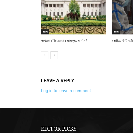
বাংলা
বাংলা
প্রথমবার বিধানসভায় সাসপেন্ড মার্শাল?
কোভিড টেস্ট দুর্
LEAVE A REPLY
Log in to leave a comment
EDITOR PICKS