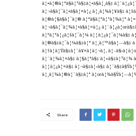
à¦•à¦®à¦ªà§à¦²à§‡à¦•à§à¦¸à§‡ à¦¨à¦¿à¦
à¦¬à§à¦¯à¦•à§à¦¤à¦¿ à¦¸à¦¾à¦¥à§‡ à¦
à¦®à¦§à§à¦¯à¦® à¦ªà§à¦°à¦¹à¦¾à¦° à¦
à¦¬à§à¦¯à¦¾à¦•à§à¦¤à¦¿ à¦¨à¦¿à¦œà§‡
à¦ªà¦°à¦¿à¦šà¦¯à¦¼ à¦¦à¦¿à¦¯à¦¼à§‡ à
à¦®à§‡à¦¯à¦¼à§‡à¦° à¦¸à¦™à§à¦—à§‡ à
à¦†à¦à¦Ÿà§‡à¦¨à¥¤à¦à¦¬à¦‚ à¦–à§‹à¦à
à¦¨à¦¾à¦¤à§‡ à¦§à¦°à§‡ à¦«à§‡à¦²à¦¾ à
à¦¦à¦¿à¦¤à§‡ à¦¬à§‡à¦›à§‡ à¦¨à§‡à§Ÿà¦
à¦¸à¦¾à¦®à¦¨à§‡à¦° à¦œà¦¾à§Ÿà¦—à¦
Share