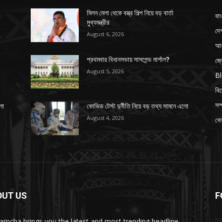
মিলন মেলা থেকে বস্ত্র শিল্প নিয়ে বড় বার্তা
বাং
মুখ্যমন্ত্রীর
দে
August 6, 2026
আন
জ্
প্রথমবার বিধানসভায় সাসপেন্ড মার্শাল?
August 5, 2026
B
বি
সম্
লো
কোভিড টেস্ট দুর্নীতি নিয়ে বড় তথ্য সামনে এলো
August 4, 2026
খেল
OUT US
F
amcha brings you the latest and most trending headline