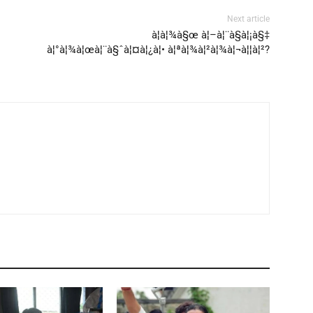
Next article
à¦à¦¾à§œ à¦–à¦¨à§à¦¡à§‡
à¦°à¦¾à¦œà¦¨à§ˆà¦¤à¦¿à¦• à¦ªà¦¾à¦²à¦¾à¦¬à¦¦à¦²?