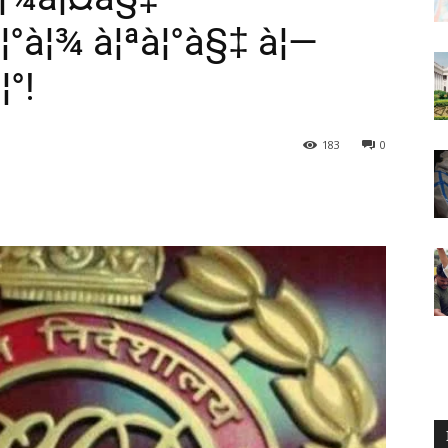
¦°à¦¾ à¦ªà¦°à§‡ à¦—
¦°!
183
0