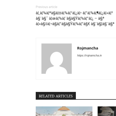
Previous article
à¦¸à¦¾à¦ªà§à¦¤à¦¾à¦¹à¦¿à¦• à¦°à¦¾à¦¶à¦¿à¦«à¦²
à§¨à§¯ à¦œà¦¾à¦¨à§à§Ÿà¦¾à¦°à¦¿ – à§ª
à¦«à§‡à¦¬à§à¦°à§à§Ÿà¦¾à¦°à§€ à§¨à§¦à§¨à§ª
Rojmancha
https://rojnamcha.in
RELATED ARTICLES