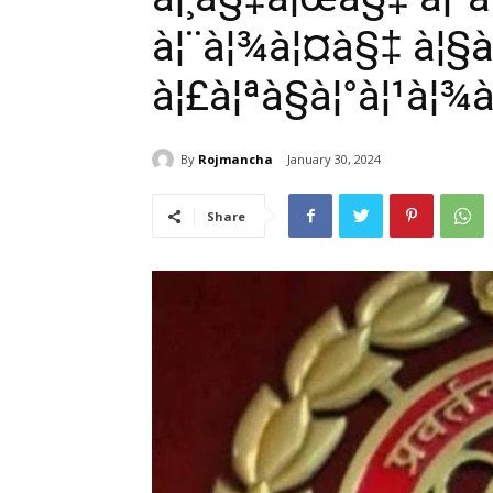
à¦¨à¦¾à¦¤à§‡ à¦§à
à¦£à¦ªà§à¦°à¦¹à¦¾à
By
Rojmancha
January 30, 2024
Share