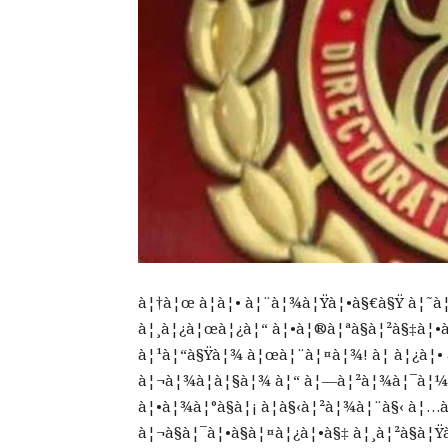
à¦†à¦œ à¦à¦• à¦¨à¦¾à¦Ÿà¦•à§€à§Ÿ à¦˜à
à¦¸à¦¿à¦œà¦¿à¦“ à¦•à¦®à¦ªà§à¦²à§‡à¦•
à¦¹à¦“à§Ÿà¦¾ à¦œà¦¨à¦¤à¦¾! à¦ à¦¿à¦• 
à¦¬à¦¾à¦à¦§à¦¾ à¦“ à¦—à¦²à¦¾à¦¯à¦¼ à
à¦•à¦¾à¦°à§à¦¡ à¦à§‹à¦²à¦¾à¦¨à§‹ à¦…
à¦¬à§à¦¯à¦•à§à¦¤à¦¿à¦•à§‡ à¦¸à¦²à§à¦