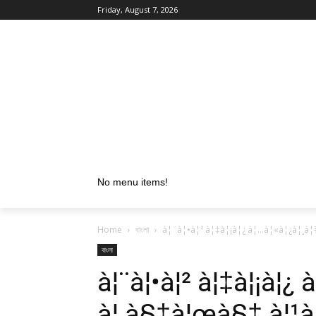
Friday, August 7, 2026
No menu items!
Home
বাংলা
à¦¨à¦•à¦² à¦‡à¦¡à¦¿ à¦…à¦«à¦¿à¦¸à
বাংলা
à¦¨à¦•à¦² à¦‡à¦¡à¦¿ 
à¦¸à§‡à¦œà§‡ à¦¹