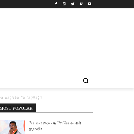
à¦£à¦ªà§à¦°à¦¹à¦¾à¦°!
MOST POPULAR
মিলন মেলা থেকে বস্ত্র শিল্প নিয়ে বড় বার্তা
মুখ্যমন্ত্রীর