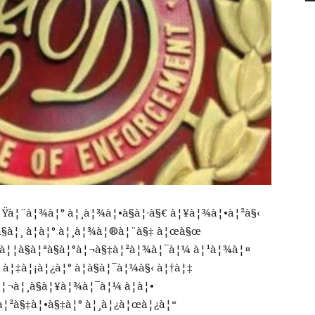
¦Ÿà¦¨à¦¾à¦° à¦¸à¦¾à¦•à§à¦·à§€ à¦¥à¦¾à¦•à¦²à§‹
à§à¦¸ à¦à¦° à¦¸à¦¾à¦®à¦¨à§‡ à¦œà§œ
à¦¦à§à¦ªà§à¦°à¦¬à§‡à¦²à¦¾à¦¯à¦¼ à¦¹à¦¾à¦¤
¦‡à¦¡à¦¿à¦° à¦­à§à¦¯à¦¼à§‹ à¦†à¦‡
à¦¬à¦¸à§à¦¥à¦¾à¦¯à¦¼ à¦à¦•
Ÿà¦²à§‡à¦•à§‡à¦° à¦¸à¦¿à¦œà¦¿à¦“