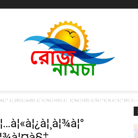
¦¾à¦° à¦¸à§‡à¦œà§‡ à¦¹à¦¾à¦¤à§‡ à¦¨à¦¾à¦¤à§‡ à¦§à¦°à¦¾ à¦ªà¦°à§‡ à¦—
à¦…à¦«à¦¿à¦¸à¦¾à¦°
à¦¾à¦¤à§‡