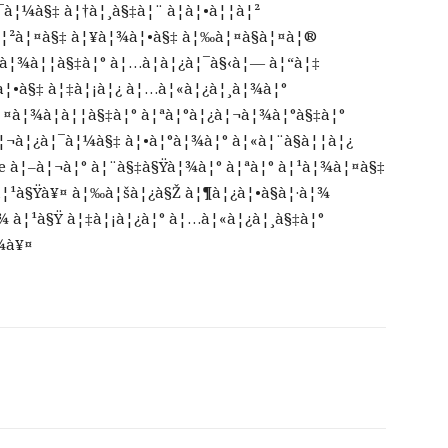
¯à¦¼à§‡ à¦†à¦¸à§‡à¦¨ à¦à¦•à¦¦à¦²
šà¦²à¦¤à§‡ à¦¥à¦¾à¦•à§‡ à¦‰à¦¤à§à¦¤à¦®
¤à¦¾à¦¦à§‡à¦° à¦…à¦­à¦¿à¦¯à§‹à¦— à¦“à¦‡
à¦•à§‡ à¦‡à¦¡à¦¿ à¦…à¦«à¦¿à¦¸à¦¾à¦°
¦¤à¦¾à¦à¦¦à§‡à¦° à¦ªà¦°à¦¿à¦¬à¦¾à¦°à§‡à¦°
¦¬à¦¿à¦¯à¦¼à§‡ à¦•à¦°à¦¾à¦° à¦«à¦¨à§à¦¦à¦¿
¦œ à¦–à¦¬à¦° à¦¨à§‡à§Ÿà¦¾à¦° à¦ªà¦° à¦¹à¦¾à¦¤à§‡
¦¹à§Ÿà¥¤ à¦‰à¦šà¦¿à§Ž à¦¶à¦¿à¦•à§à¦·à¦¾
¾ à¦¹à§Ÿ à¦‡à¦¡à¦¿à¦° à¦…à¦«à¦¿à¦¸à§‡à¦°
¾à¥¤