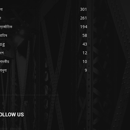
লা
301
শ
261
্তর্জাতিক
194
যোতিষ
58
log
43
দেশ
12
পাদকীয়
10
াধুলা
9
OLLOW US