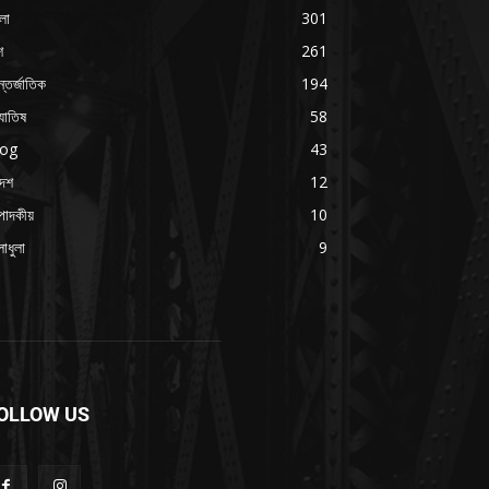
লা
301
শ
261
্তর্জাতিক
194
যোতিষ
58
log
43
দেশ
12
পাদকীয়
10
াধুলা
9
OLLOW US