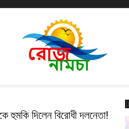
!
িশকে হুমকি দিলেন বিরোধী দলনেতা!