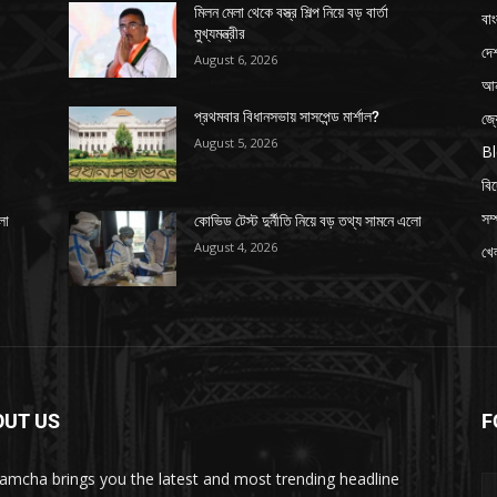
মিলন মেলা থেকে বস্ত্র শিল্প নিয়ে বড় বার্তা
বাং
মুখ্যমন্ত্রীর
দে
August 6, 2026
আন
জ্
প্রথমবার বিধানসভায় সাসপেন্ড মার্শাল?
August 5, 2026
B
বি
সম্
লো
কোভিড টেস্ট দুর্নীতি নিয়ে বড় তথ্য সামনে এলো
August 4, 2026
খেল
OUT US
F
amcha brings you the latest and most trending headline