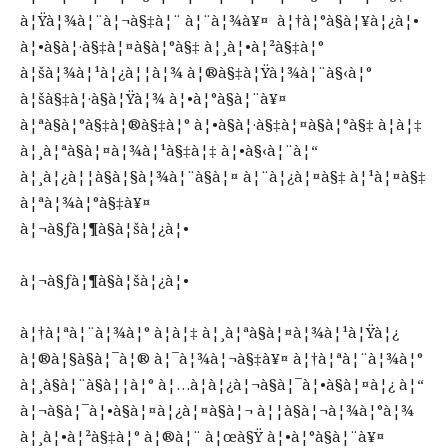
à¦Ÿà¦¾à¦¨à¦¬à§‡à¦¨ à¦¨à¦¾à¥¤ à¦†à¦°à§à¦¥à¦¿à¦•
à¦•à§à¦·à§‡à¦¤à§à¦°à§‡ à¦¸à¦•à¦²à§‡à¦°
à¦šà¦¾à¦¹à¦¿à¦¦à¦¾ à¦®à§‡à¦Ÿà¦¾à¦¨à§‹à¦°
à¦šà§‡à¦·à§à¦Ÿà¦¾ à¦•à¦°à§à¦¨à¥¤
à¦ªà§à¦°à§‡à¦®à§‡à¦° à¦•à§à¦·à§‡à¦¤à§à¦°à§‡ à¦à¦‡
à¦¸à¦ªà§à¦¤à¦¾à¦¹à§‡à¦‡ à¦•à§‹à¦¨à¦“
à¦¸à¦¿à¦¦à§à¦§à¦¾à¦¨à§à¦¤ à¦¨à¦¿à¦¤à§‡ à¦¹à¦¤à§‡
à¦ªà¦¾à¦°à§‡à¥¤
à¦¬à§ƒà¦¶à§à¦šà¦¿à¦•
à¦¬à§ƒà¦¶à§à¦šà¦¿à¦•
à¦†à¦ªà¦¨à¦¾à¦° à¦à¦‡ à¦¸à¦ªà§à¦¤à¦¾à¦¹à¦Ÿà¦¿
à¦®à¦§à§à¦¯à¦® à¦¯à¦¾à¦¬à§‡à¥¤ à¦†à¦ªà¦¨à¦¾à¦°
à¦¸à§à¦¨à§à¦¦à¦° à¦…à¦­à¦¿à¦¬à§à¦¯à¦•à§à¦¤à¦¿ à¦“
à¦¬à§à¦¯à¦•à§à¦¤à¦¿à¦¤à§à¦¬ à¦¦à§à¦¬à¦¾à¦°à¦¾
à¦¸à¦•à¦²à§‡à¦° à¦®à¦¨ à¦œà§Ÿ à¦•à¦°à§à¦¨à¥¤