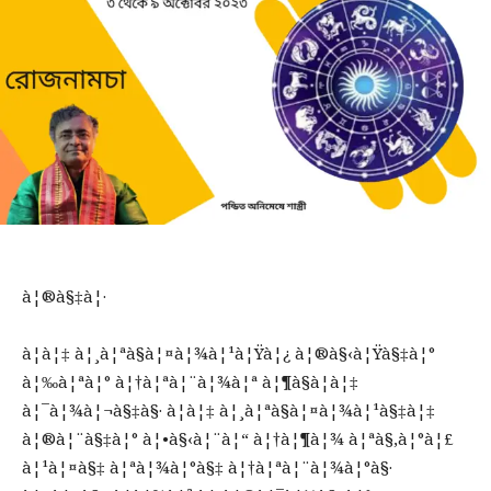
à¦®à§‡à¦·
à¦à¦‡ à¦¸à¦ªà§à¦¤à¦¾à¦¹à¦Ÿà¦¿ à¦®à§‹à¦Ÿà§‡à¦°
à¦‰à¦ªà¦° à¦†à¦ªà¦¨à¦¾à¦ª à¦¶à§à¦­à¦‡
à¦¯à¦¾à¦¬à§‡à§· à¦à¦‡ à¦¸à¦ªà§à¦¤à¦¾à¦¹à§‡à¦‡
à¦®à¦¨à§‡à¦° à¦•à§‹à¦¨à¦“ à¦†à¦¶à¦¾ à¦ªà§‚à¦°à¦£
à¦¹à¦¤à§‡ à¦ªà¦¾à¦°à§‡ à¦†à¦ªà¦¨à¦¾à¦°à§·