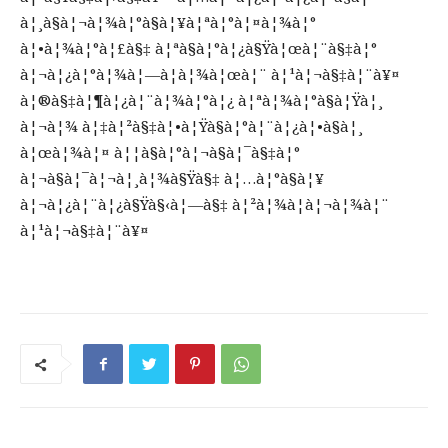
à¦¸à§à¦¬à¦¾à¦°à§à¦¥à¦ªà¦°à¦¤à¦¾à¦°
à¦•à¦¾à¦°à¦£à§‡ à¦ªà§à¦°à¦¿à§Ÿà¦œà¦¨à§‡à¦°
à¦¬à¦¿à¦°à¦¾à¦—à¦­à¦¾à¦œà¦¨ à¦¹à¦¬à§‡à¦¨à¥¤
à¦®à§‡à¦¶à¦¿à¦¨à¦¾à¦°à¦¿ à¦ªà¦¾à¦°à§à¦Ÿà¦¸
à¦¬à¦¾ à¦‡à¦²à§‡à¦•à¦Ÿà§à¦°à¦¨à¦¿à¦•à§à¦¸
à¦œà¦¾à¦¤ à¦¦à§à¦°à¦¬à§à¦¯à§‡à¦°
à¦¬à§à¦¯à¦¬à¦¸à¦¾à§Ÿà§‡ à¦…à¦°à§à¦¥
à¦¬à¦¿à¦¨à¦¿à§Ÿà§‹à¦—à§‡ à¦²à¦¾à¦­à¦¬à¦¾à¦¨
à¦¹à¦¬à§‡à¦¨à¥¤