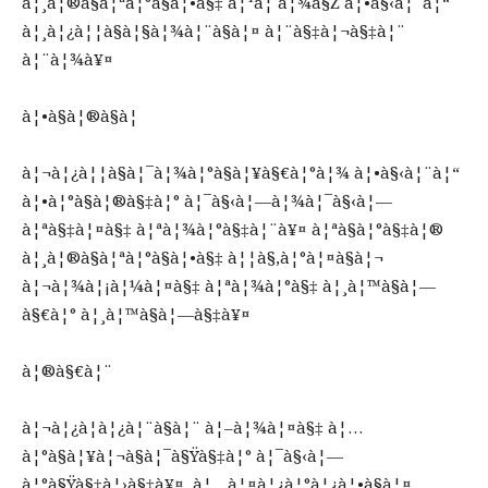
à¦¸à¦®à§à¦ªà¦°à§à¦•à§‡ à¦¹à¦ à¦¾à§Ž à¦•à§‹à¦¨à¦“
à¦¸à¦¿à¦¦à§à¦§à¦¾à¦¨à§à¦¤ à¦¨à§‡à¦¬à§‡à¦¨
à¦¨à¦¾à¥¤
à¦•à§à¦®à§à¦­
à¦¬à¦¿à¦¦à§à¦¯à¦¾à¦°à§à¦¥à§€à¦°à¦¾ à¦•à§‹à¦¨à¦“
à¦•à¦°à§à¦®à§‡à¦° à¦¯à§‹à¦—à¦¾à¦¯à§‹à¦—
à¦ªà§‡à¦¤à§‡ à¦ªà¦¾à¦°à§‡à¦¨à¥¤ à¦ªà§à¦°à§‡à¦®
à¦¸à¦®à§à¦ªà¦°à§à¦•à§‡ à¦¦à§‚à¦°à¦¤à§à¦¬
à¦¬à¦¾à¦¡à¦¼à¦¤à§‡ à¦ªà¦¾à¦°à§‡ à¦¸à¦™à§à¦—
à§€à¦° à¦¸à¦™à§à¦—à§‡à¥¤
à¦®à§€à¦¨
à¦¬à¦¿à¦­à¦¿à¦¨à§à¦¨ à¦–à¦¾à¦¤à§‡ à¦…
à¦°à§à¦¥à¦¬à§à¦¯à§Ÿà§‡à¦° à¦¯à§‹à¦—
à¦°à§Ÿà§‡à¦›à§‡à¥¤ à¦…à¦¤à¦¿à¦°à¦¿à¦•à§à¦¤