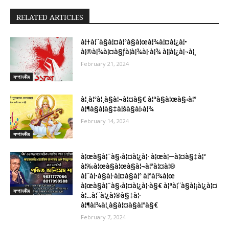
RELATED ARTICLES
à¦†à¦¨à§à¦¤à¦°à§à¦œà¦¾à¦¤à¦¿à¦•
à¦®à¦¾à¦¤à§ƒà¦­à¦¾à¦·à¦¾ à¦¦à¦¿à¦¬à¦¸
February 21, 2024
সম্পাদকীয়
à¦¸à¦°à¦¸à§à¦¬à¦¤à§€ à¦ªà§à¦œà§‹à¦°
à¦¶à§à¦­à§‡à¦šà§à¦›à¦¾
February 14, 2024
সম্পাদকীয়
à¦œà§à¦¯à§‹à¦¤à¦¿à¦· à¦œà¦—à¦¤à§‡à¦°
à¦‰à¦œà§à¦œà§à¦¬à¦²à¦¤à¦®
à¦¨à¦•à§à¦·à¦¤à§à¦° à¦°à¦¾à¦œ
à¦œà§à¦¯à§‹à¦¤à¦¿à¦·à§€ à¦ªà¦¨à§à¦¡à¦¿à¦¤
সম্পাদকীয়
à¦…à¦¨à¦¿à¦®à§‡à¦·
à¦¶à¦¾à¦¸à§à¦¤à§à¦°à§€
February 7, 2024