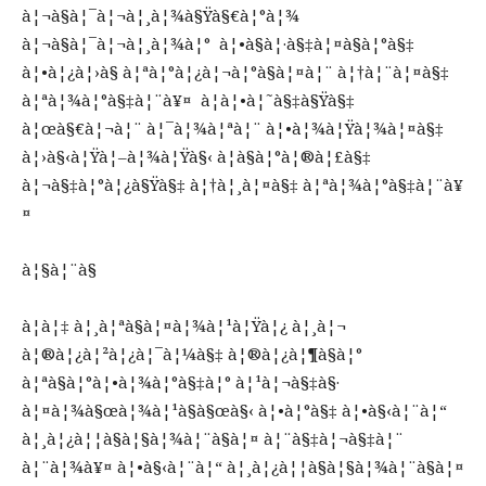
à¦¬à§à¦¯à¦¬à¦¸à¦¾à§Ÿà§€à¦°à¦¾
à¦¬à§à¦¯à¦¬à¦¸à¦¾à¦° à¦•à§à¦·à§‡à¦¤à§à¦°à§‡
à¦•à¦¿à¦›à§ à¦ªà¦°à¦¿à¦¬à¦°à§à¦¤à¦¨ à¦†à¦¨à¦¤à§‡
à¦ªà¦¾à¦°à§‡à¦¨à¥¤ à¦à¦•à¦˜à§‡à§Ÿà§‡
à¦œà§€à¦¬à¦¨ à¦¯à¦¾à¦ªà¦¨ à¦•à¦¾à¦Ÿà¦¾à¦¤à§‡
à¦›à§‹à¦Ÿà¦–à¦¾à¦Ÿà§‹ à¦­à§à¦°à¦®à¦£à§‡
à¦¬à§‡à¦°à¦¿à§Ÿà§‡ à¦†à¦¸à¦¤à§‡ à¦ªà¦¾à¦°à§‡à¦¨à¥
¤
à¦§à¦¨à§
à¦à¦‡ à¦¸à¦ªà§à¦¤à¦¾à¦¹à¦Ÿà¦¿ à¦¸à¦¬
à¦®à¦¿à¦²à¦¿à¦¯à¦¼à§‡ à¦®à¦¿à¦¶à§à¦°
à¦ªà§à¦°à¦•à¦¾à¦°à§‡à¦° à¦¹à¦¬à§‡à§·
à¦¤à¦¾à§œà¦¾à¦¹à§à§œà§‹ à¦•à¦°à§‡ à¦•à§‹à¦¨à¦“
à¦¸à¦¿à¦¦à§à¦§à¦¾à¦¨à§à¦¤ à¦¨à§‡à¦¬à§‡à¦¨
à¦¨à¦¾à¥¤ à¦•à§‹à¦¨à¦“ à¦¸à¦¿à¦¦à§à¦§à¦¾à¦¨à§à¦¤