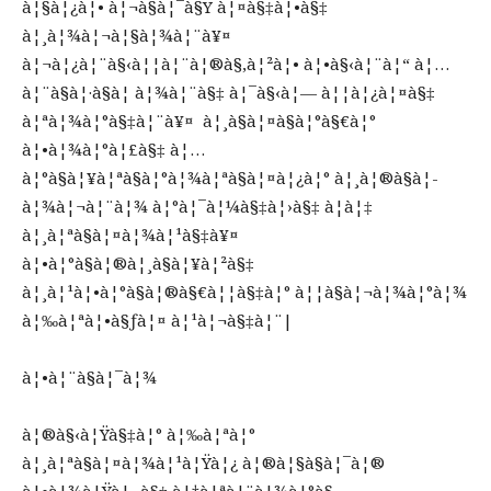
à¦§à¦¿à¦• à¦¬à§à¦¯à§Ÿ à¦¤à§‡à¦•à§‡
à¦¸à¦¾à¦¬à¦§à¦¾à¦¨à¥¤
à¦¬à¦¿à¦¨à§‹à¦¦à¦¨à¦®à§‚à¦²à¦• à¦•à§‹à¦¨à¦“ à¦…
à¦¨à§à¦·à§à¦ à¦¾à¦¨à§‡ à¦¯à§‹à¦— à¦¦à¦¿à¦¤à§‡
à¦ªà¦¾à¦°à§‡à¦¨à¥¤ à¦¸à§à¦¤à§à¦°à§€à¦°
à¦•à¦¾à¦°à¦£à§‡ à¦…
à¦°à§à¦¥à¦ªà§à¦°à¦¾à¦ªà§à¦¤à¦¿à¦° à¦¸à¦®à§à¦­
à¦¾à¦¬à¦¨à¦¾ à¦°à¦¯à¦¼à§‡à¦›à§‡ à¦à¦‡
à¦¸à¦ªà§à¦¤à¦¾à¦¹à§‡à¥¤
à¦•à¦°à§à¦®à¦¸à§à¦¥à¦²à§‡
à¦¸à¦¹à¦•à¦°à§à¦®à§€à¦¦à§‡à¦° à¦¦à§à¦¬à¦¾à¦°à¦¾
à¦‰à¦ªà¦•à§ƒà¦¤ à¦¹à¦¬à§‡à¦¨|
à¦•à¦¨à§à¦¯à¦¾
à¦®à§‹à¦Ÿà§‡à¦° à¦‰à¦ªà¦°
à¦¸à¦ªà§à¦¤à¦¾à¦¹à¦Ÿà¦¿ à¦®à¦§à§à¦¯à¦®