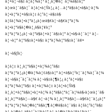
à¦¤à¦¬à§‡ à¦­à¦¾à¦² à¦¸à¦®à¦¯à¦¼à§‡à¦°
à¦œà¦¨à§à¦¯ à¦à¦•à¦Ÿà¦¿ à¦…à¦ªà§‡à¦•à§à¦·à¦¾
à¦•à¦°à¦¤à§‡à¦‡ à¦¹à¦¬à§‡à§·
à¦šà¦¾à¦•à¦°à¦¿à¦œà§€à¦¬à§€à¦°à¦¾
à¦•à¦°à§à¦®à¦¸à§à¦¥à¦²
à¦ªà¦°à¦¿à¦¬à¦°à§à¦¤à¦¨à§‡à¦° à¦•à§‹à¦¨à¦“ à¦–
à¦¬à¦° à¦ªà§‡à¦¤à§‡ à¦ªà¦¾à¦°à§‡à¦¨à¥¤
à¦¬à§ƒà¦·
à¦à¦‡ à¦¸à¦ªà§à¦¤à¦¾à¦¹à§‡
à¦ªà¦°à¦¿à¦®à¦¾à¦£à§‡à¦° à¦¤à§à¦²à¦¨à¦¾à¦¯à¦¼
à¦¬à§à¦¯à¦¯à¦¼ à¦¬à§‡à¦¶à¦¿ à¦¹à¦¤à§‡
à¦ªà¦¾à¦°à§‡ à¦¤à¦¾à¦‡ à¦à¦•à¦Ÿà§
à¦¸à¦¤à¦°à§à¦•à¦¤à¦¾ à¦ªà§à¦°à¦¯à¦¼à§‹à¦œà¦¨à§·
à¦¸à¦™à§à¦—à§€ à¦¬à¦¾ à¦¸à¦™à§à¦—à§€à¦¨à¦¿à¦°
à¦ªà¦°à¦¾à¦®à¦°à§à¦¶ à¦®à§‡à¦¨à§‡ à¦šà¦²à¦²à§‡
à¦¸à¦®à¦¸à§à¦¯à¦¾à¦° à¦¸à¦®à¦¾à¦§à¦¾à¦¨