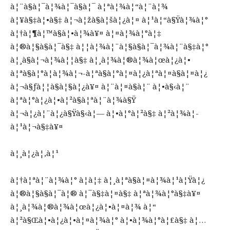
à¦¨à§à¦¯à¦¾à¦¯à§à¦¯ à¦ªà¦¾à¦“à¦¨à¦¾
à¦¥à§‡à¦•à§‡ à¦¬à¦žà§à¦šà¦¿à¦¤ à¦¹à¦“à§Ÿà¦¾à¦°
à¦†à¦¶à¦™à§à¦•à¦¾à¥¤ à¦¤à¦¾à¦°à¦‡
à¦®à¦§à§à¦¯à§‡ à¦¦à¦¾à¦¨à¦§à§à¦¯à¦¾à¦¨à§‡à¦°
à¦¸à§à¦¬à¦¾à¦¦à§‡ à¦¸à¦¾à¦®à¦¾à¦œà¦¿à¦•
à¦ªà§à¦°à¦­à¦¾à¦¬-à¦ªà§à¦°à¦¤à¦¿à¦ªà¦¤à§à¦¤à¦¿
à¦¬à§ƒà¦¦à§à¦§à¦¿à¥¤ à¦¨à¦¤à§à¦¨ à¦•à§‹à¦¨
à¦ªà¦°à¦¿à¦•à¦²à§à¦ªà¦¨à¦¾à§Ÿ
à¦¬à¦¿à¦¨à¦¿à§Ÿà§‹à¦— à¦•à¦°à¦²à§‡ à¦²à¦¾à¦­
à¦¹à¦¬à§‡à¥¤
à¦¸à¦¿à¦‚à¦¹
à¦†à¦ªà¦¨à¦¾à¦° à¦à¦‡ à¦¸à¦ªà§à¦¤à¦¾à¦¹à¦Ÿà¦¿
à¦®à¦§à§à¦¯à¦® à¦¯à§‡à¦¤à§‡ à¦ªà¦¾à¦°à§‡à¥¤
à¦¸à¦¾à¦®à¦¾à¦œà¦¿à¦•à¦¤à¦¾ à¦“
à¦²à§Œà¦•à¦¿à¦•à¦¤à¦¾à¦° à¦•à¦¾à¦°à¦£à§‡ à¦…