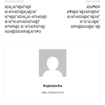
Previous article
Next article
à¦¦à¦¿à¦²à§à¦²à§€
à¦¦à¦¶à¦®
à¦•à¦¾à¦£à§à¦¡à§‡à¦°
à¦¶à§à¦°à§‡à¦£à§€à¦°
à¦ªà§à¦°à¦¤à¦¿à¦¬à¦¾à¦¦à§‡
à¦›à¦¾à¦¤à§à¦°à§‡à¦°
à¦•à¦²à¦•à¦¾à¦¤à¦¾à§Ÿ
à¦°à¦¹à¦¸à§à¦¯
à¦ªà¦¥à§‡ à¦¨à¦¾à¦®à¦²à§‹
à¦®à§ƒà¦¤à§à¦¯à§!
à¦¤à§ƒà¦£à¦®à§‚à¦²à¥¤
Rojmancha
https://rojnamcha.in