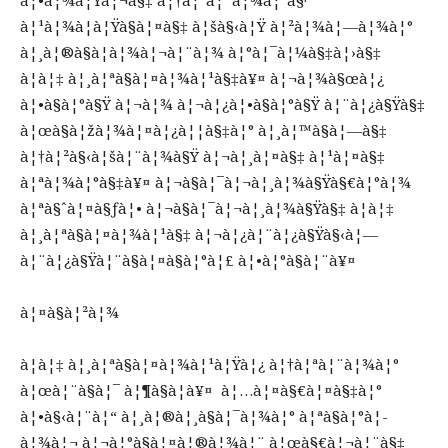
à¦•à¦¾à¦Ÿà¦¬à§‡ à¦†à¦ªà¦¨à¦¾à¦°à§·
à¦¹à¦¾à¦à¦Ÿà§à¦¤à§‡ à¦šà§‹à¦Ÿ à¦²à¦¾à¦—à¦¾à¦°
à¦¸à¦®à§à¦­à¦¾à¦¬à¦¨à¦¾ à¦°à¦¯à¦¼à§‡à¦›à§‡
à¦à¦‡ à¦¸à¦ªà§à¦¤à¦¾à¦¹à§‡à¥¤ à¦¬à¦¾à§œà¦¿
à¦•à§à¦°à§Ÿ à¦¬à¦¾ à¦¬à¦¿à¦•à§à¦°à§Ÿ à¦¨à¦¿à§Ÿà§‡
à¦œà§à¦žà¦¾à¦¤à¦¿à¦¦à§‡à¦° à¦¸à¦™à§à¦—à§‡
à¦†à¦²à§‹à¦šà¦¨à¦¾à§Ÿ à¦¬à¦¸à¦¤à§‡ à¦¹à¦¤à§‡
à¦ªà¦¾à¦°à§‡à¥¤ à¦¬à§à¦¯à¦¬à¦¸à¦¾à§Ÿà§€à¦°à¦¾
à¦ªà§ˆà¦¤à§ƒà¦• à¦¬à§à¦¯à¦¬à¦¸à¦¾à§Ÿà§‡ à¦à¦‡
à¦¸à¦ªà§à¦¤à¦¾à¦¹à§‡ à¦¬à¦¿à¦¨à¦¿à§Ÿà§‹à¦—
à¦¨à¦¿à§Ÿà¦¨à§à¦¤à§à¦°à¦£ à¦•à¦°à§à¦¨à¥¤
à¦¤à§à¦²à¦¾
à¦à¦‡ à¦¸à¦ªà§à¦¤à¦¾à¦¹à¦Ÿà¦¿ à¦†à¦ªà¦¨à¦¾à¦°
à¦œà¦¨à§à¦¯ à¦¶à§à¦­à¥¤ à¦…à¦¤à§€à¦¤à§‡à¦°
à¦•à§‹à¦¨à¦“ à¦¸à¦®à¦¸à§à¦¯à¦¾à¦° à¦ªà§à¦°à¦­
à¦¾à¦¬ à¦¬à¦°à§à¦¤à¦®à¦¾à¦¨ à¦œà§€à¦¬à¦¨à§‡