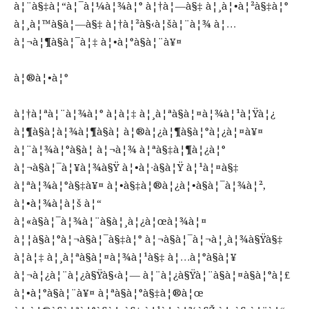
à¦¨à§‡à¦“à¦¯à¦¼à¦¾à¦° à¦†à¦—à§‡ à¦¸à¦•à¦²à§‡à¦°
à¦¸à¦™à§à¦—à§‡ à¦†à¦²à§‹à¦šà¦¨à¦¾ à¦…
à¦¬à¦¶à§à¦¯à¦‡ à¦•à¦°à§à¦¨à¥¤
à¦®à¦•à¦°
à¦†à¦ªà¦¨à¦¾à¦° à¦à¦‡ à¦¸à¦ªà§à¦¤à¦¾à¦¹à¦Ÿà¦¿
à¦¶à§à¦­à¦¾à¦¶à§à¦­ à¦®à¦¿à¦¶à§à¦°à¦¿à¦¤à¥¤
à¦¨à¦¾à¦°à§à¦­ à¦¬à¦¾ à¦ªà§‡à¦¶à¦¿à¦°
à¦¬à§à¦¯à¦¥à¦¾à§Ÿ à¦•à¦·à§à¦Ÿ à¦¹à¦¤à§‡
à¦ªà¦¾à¦°à§‡à¥¤ à¦•à§‡à¦®à¦¿à¦•à§à¦¯à¦¾à¦²,
à¦•à¦¾à¦à¦š à¦“
à¦«à§à¦¯à¦¾à¦¨à§à¦¸à¦¿à¦œà¦¾à¦¤
à¦¦à§à¦°à¦¬à§à¦¯à§‡à¦° à¦¬à§à¦¯à¦¬à¦¸à¦¾à§Ÿà§‡
à¦à¦‡ à¦¸à¦ªà§à¦¤à¦¾à¦¹à§‡ à¦…à¦°à§à¦¥
à¦¬à¦¿à¦¨à¦¿à§Ÿà§‹à¦— à¦¨à¦¿à§Ÿà¦¨à§à¦¤à§à¦°à¦£
à¦•à¦°à§à¦¨à¥¤ à¦ªà§à¦°à§‡à¦®à¦œ