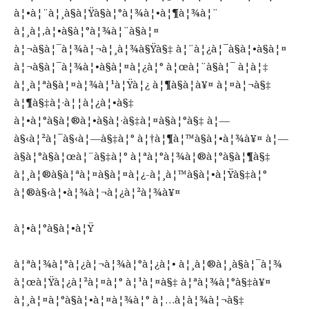
à¦•à¦¨à¦¸à§à¦Ÿà§à¦°à¦¾à¦•à¦¶à¦¾à¦¨
à¦¸à¦‚à¦•à§à¦°à¦¾à¦¨à§à¦¤
à¦¬à§à¦¯à¦¾à¦¬à¦¸à¦¾à§Ÿà§‡ à¦¨à¦¿à¦¯à§à¦•à§à¦¤
à¦¬à§à¦¯à¦¾à¦•à§à¦¤à¦¿à¦° à¦œà¦¨à§à¦¯ à¦à¦‡
à¦¸à¦ªà§à¦¤à¦¾à¦¹à¦Ÿà¦¿ à¦¶à§à¦­à¥¤ à¦¤à¦¬à§‡
à¦¶à§‡à¦·à¦¦à¦¿à¦•à§‡
à¦•à¦°à§à¦®à¦•à§à¦·à§‡à¦¤à§à¦°à§‡ à¦—
à§‹à¦²à¦¯à§‹à¦—à§‡à¦° à¦†à¦¶à¦™à§à¦•à¦¾à¥¤ à¦—
à§à¦°à§à¦œà¦¨à§‡à¦° à¦ªà¦°à¦¾à¦®à¦°à§à¦¶à§‡
à¦¸à¦®à§à¦ªà¦¤à§à¦¤à¦¿-à¦¸à¦™à§à¦•à¦Ÿà§‡à¦°
à¦®à§‹à¦•à¦¾à¦¬à¦¿à¦²à¦¾à¥¤
à¦•à¦°à§à¦•à¦Ÿ
à¦ªà¦¾à¦°à¦¿à¦¬à¦¾à¦°à¦¿à¦• à¦¸à¦®à¦¸à§à¦¯à¦¾
à¦œà¦Ÿà¦¿à¦²à¦¤à¦° à¦¹à¦¤à§‡ à¦ªà¦¾à¦°à§‡à¥¤
à¦¸à¦¤à¦°à§à¦•à¦¤à¦¾à¦° à¦…à¦­à¦¾à¦¬à§‡