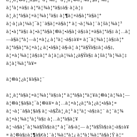
à¦¹à¦¤à§‡ à¦ªà¦¾à¦°à§‡à§· à¦à¦‡
à¦¸à¦ªà§à¦¤à¦¾à¦¹à§‡ à¦¶à¦¤à§à¦°à§à¦°
à¦·à¦¡à¦¼à¦¯à¦¨à§à¦¤à§à¦° à¦¬à¦¾à¦¨à¦šà¦¾à¦²
à¦•à¦°à§‡ à¦•à¦°à§à¦®à¦•à§à¦·à§‡à¦¤à§à¦°à§‡ à¦…à¦
—à§à¦°à¦—à¦¤à¦¿ à¦¹à¦¬à§‡à¥¤ à¦¯à¦¾à¦¦à§‡à¦°
à¦ªà§à¦°à¦¤à¦¿ à¦•à§à¦·à§‹à¦­ à¦°à§Ÿà§‡à¦›à§‡,
à¦¤à¦¾à¦¦à§‡à¦° à¦à¦¡à¦¼à¦¿à§Ÿà§‡ à¦šà¦²à¦¾à¦‡
à¦­à¦¾à¦²à¥¤
à¦®à¦¿à¦¥à§à¦¨
à¦¸à¦ªà§à¦¤à¦¾à¦¹à§‡à¦° à¦ªà§à¦°à¦¥à¦®à¦­à¦¾à¦—
à¦®à¦§à§à¦¯à¦®à¥¤ à¦…à¦¤à¦¿à¦°à¦¿à¦•à§à¦¤
à¦¬à¦¨à§à¦§à§ à¦¬à§Žà¦¸à¦² à¦¹à¦¬à§‡à¦¨ à¦¨à¦¾
à¦¤à¦¾à¦¹à¦²à§‡ à¦…à¦°à§à¦¥
à¦¬à§à¦¯à¦¾à§Ÿà§‡à¦° à¦¯à§‹à¦— à¦°à§Ÿà§‡à¦›à§‡à¥
¤ à¦®à§‡à¦¶à§€à¦¨à¦¾à¦°à¦¿ à¦ªà¦¾à¦°à§à¦Ÿ à¦“