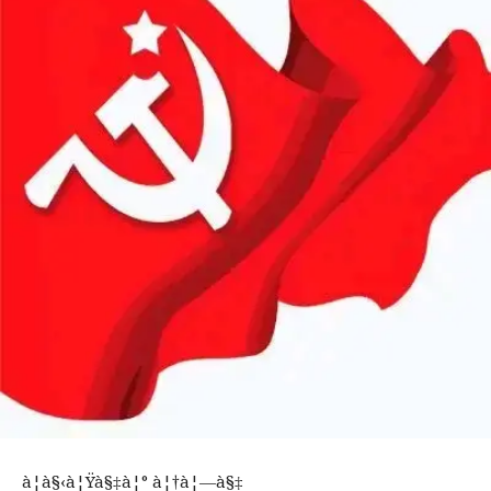
à¦­à§‹à¦Ÿà§‡à¦° à¦†à¦—à§‡