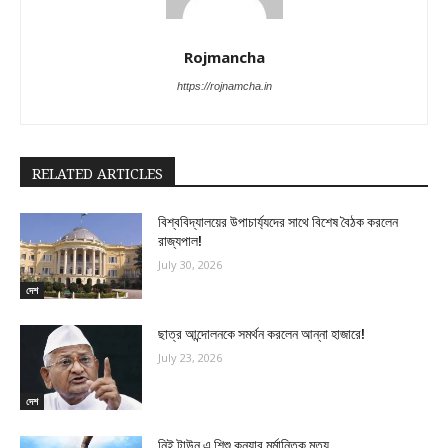
Rojmancha
https://rojnamcha.in
RELATED ARTICLES
বিশ্ববিদ্যালয়ের উপাচার্য্যদের সাথে বিশেষ বৈঠক করলেন
রাজ্যপাল!
July 30, 2026
দেশ
ছাত্র আন্দোলনকে সমর্থন করলেন আন্না হাজারে!
July 23, 2026
দেশ
নিই টাউন এ শিশু কন্যার মর্মান্তিক মৃত্যু