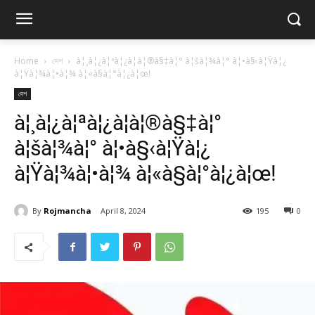
Home
দেশ
à¦¸à¦¿à¦ªà¦¿à¦à¦®à§‡à¦° à¦šà¦¾à¦° à¦•à§‹à¦Ÿà¦¿
à¦Ÿà¦¾à¦•à¦¾ à¦«à§à¦°à¦¿à¦œ!
দেশ
à¦¸à¦¿à¦ªà¦¿à¦à¦®à§‡à¦°
à¦šà¦¾à¦° à¦•à§‹à¦Ÿà¦¿
à¦Ÿà¦¾à¦•à¦¾ à¦«à§à¦°à¦¿à¦œ!
By
Rojmancha
April 8, 2024
195
0