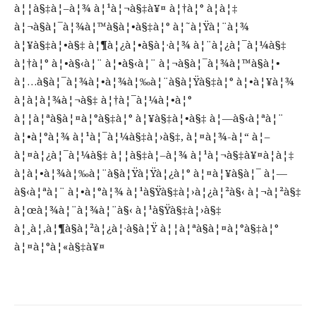
à¦¦à§‡à¦–à¦¾ à¦¹à¦¬à§‡à¥¤ à¦†à¦° à¦à¦‡
à¦¬à§à¦¯à¦¾à¦™à§à¦•à§‡à¦° à¦˜à¦Ÿà¦¨à¦¾
à¦¥à§‡à¦•à§‡ à¦¶à¦¿à¦•à§à¦·à¦¾ à¦¨à¦¿à¦¯à¦¼à§‡
à¦†à¦° à¦•à§‹à¦¨ à¦•à§‹à¦¨ à¦¬à§à¦¯à¦¾à¦™à§à¦•
à¦…à§à¦¯à¦¾à¦•à¦¾à¦‰à¦¨à§à¦Ÿà§‡à¦° à¦•à¦¥à¦¾
à¦à¦­à¦¾à¦¬à§‡ à¦†à¦¯à¦¼à¦•à¦°
à¦¦à¦ªà§à¦¤à¦°à§‡à¦° à¦¥à§‡à¦•à§‡ à¦—à§‹à¦ªà¦¨
à¦•à¦°à¦¾ à¦¹à¦¯à¦¼à§‡à¦›à§‡, à¦¤à¦¾-à¦“ à¦–
à¦¤à¦¿à¦¯à¦¼à§‡ à¦¦à§‡à¦–à¦¾ à¦¹à¦¬à§‡à¥¤à¦à¦‡
à¦à¦•à¦¾à¦‰à¦¨à§à¦Ÿà¦Ÿà¦¿à¦° à¦¤à¦¥à§à¦¯ à¦—
à§‹à¦ªà¦¨ à¦•à¦°à¦¾ à¦¹à§Ÿà§‡à¦›à¦¿à¦²à§‹ à¦¬à¦²à§‡
à¦œà¦¾à¦¨à¦¾à¦¨à§‹ à¦¹à§Ÿà§‡à¦›à§‡
à¦¸à¦‚à¦¶à§à¦²à¦¿à¦·à§à¦Ÿ à¦¦à¦ªà§à¦¤à¦°à§‡à¦°
à¦¤à¦°à¦«à§‡à¥¤