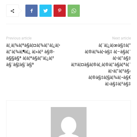
Previous article
Next article
à¦¸à¦¾à¦ªà§à¦¤à¦¾à¦¹à¦¿à¦•
à¦¨à¦¿à¦œà§‡à¦°
à¦°à¦¾à¦¶à¦¿ à¦«à¦² à§®-
à¦®à¦¾à¦•à§‡ à¦–à§à¦¨
à§§à§ª à¦à¦ªà§à¦°à¦¿à¦²
à¦•à¦°à§‡
à§¨à§¦à§¨à§ª
à¦†à¦¤à§à¦®à¦¸à¦®à¦°à§à¦ªà¦¨
à¦•à¦°à¦²à§‹
à¦®à§‡à¦§à¦¾à¦¬à§€
à¦›à§‡à¦²à§‡