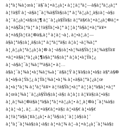
à¦°à¦¾à¦œà¦¨à§ˆà¦¤à¦¿à¦• à¦¦à¦²à¦—à§à¦²à¦¿à¦°
à¦†à§Ÿ à¦¬à§à¦¯à¦¾à§Ÿà§‡à¦° à¦¹à¦¿à¦¸à§‡à¦¬à§‡
à¦¨à¦¿à¦•à§‡à¦¶ à¦¨à¦¿à§Ÿà§‡ à¦°à§€à¦¤à¦¿à¦®à¦¤
à¦¤à§Žà¦ªà¦° à¦†à§Ÿà¦•à¦° à¦¦à¦ªà§à¦¤à¦°à¥¤
à¦¤à§ƒà¦£à¦®à§‚à¦² à¦à¦¬à¦‚ à¦•à¦‚à¦—
à§à¦°à§‡à¦¸à§‡à¦° à¦ªà¦°à§‡ à¦à¦¬à¦¾à¦°
à¦¸à¦¿à¦ªà¦¿à¦à¦® à¦¬à§‡à¦•à¦¾à§Ÿà¦¦à¦¾à§Ÿà¥
¤à¦¤à§à¦°à¦¿à¦¶à§à¦°à§‡à¦° à¦à¦•à¦Ÿà¦¿
à¦¬à§à¦¯à¦¾à¦™à§à¦• à¦…
à§à¦¯à¦¾à¦•à¦¾à¦‰à¦¨à§à¦Ÿ à¦¥à§‡à¦•à§‡ à§ª.à§®
à¦•à§‹à¦Ÿà¦¿ à¦Ÿà¦¾à¦•à¦¾ à¦«à§à¦°à¦¿à¦œ
à¦•à¦°à¦¾ à¦¹à¦²à¥¤ à¦†à§Ÿà¦•à¦° à¦¦à¦ªà§à¦¤à¦°
à¦œà¦¾à¦¨à¦¿à§Ÿà§‡à¦›à§‡ à¦à¦‡ à¦¥à§‡à¦•à§‡
à¦¸à¦¾à¦®à§à¦ªà§à¦°à¦¤à¦¿à¦• à¦¸à¦®à¦¯à¦¼à§‡
à¦à¦¬à¦‚ à¦…à¦¤à§€à¦¤à§‡ à¦•à§€ à¦•à§€
à¦†à¦°à§à¦¥à¦¿à¦• à¦²à§‡à¦¨à¦¦à§‡à¦¨
à¦¹à¦¯à¦¼à§‡à¦›à§‡ à¦¤à¦¾ à¦–à¦¤à¦¿à¦¯à¦¼à§‡