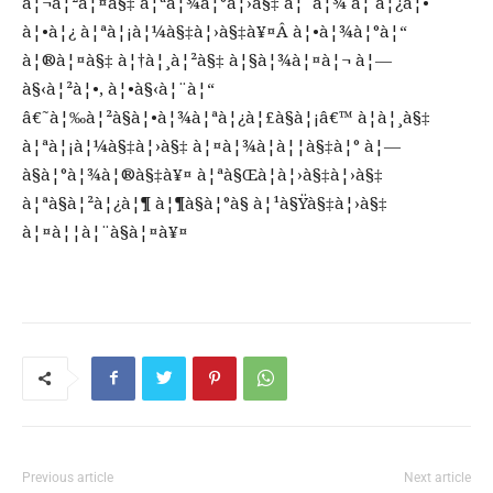
à¦¬à¦²à¦¤à§‡ à¦ªà¦¾à¦°à¦›à§‡ à¦¨à¦¾ à¦ à¦¿à¦•
à¦•à¦¿ à¦ªà¦¡à¦¼à§‡à¦›à§‡à¥¤Â à¦•à¦¾à¦°à¦“
à¦®à¦¤à§‡ à¦†à¦¸à¦²à§‡ à¦§à¦¾à¦¤à¦¬ à¦—
à§‹à¦²à¦•, à¦•à§‹à¦¨à¦“
â€˜à¦‰à¦²à§à¦•à¦¾à¦ªà¦¿à¦£à§à¦¡â€™ à¦à¦¸à§‡
à¦ªà¦¡à¦¼à§‡à¦›à§‡ à¦¤à¦¾à¦à¦¦à§‡à¦° à¦—
à§à¦°à¦¾à¦®à§‡à¥¤ à¦ªà§Œà¦à¦›à§‡à¦›à§‡
à¦ªà§à¦²à¦¿à¦¶ à¦¶à§à¦°à§ à¦¹à§Ÿà§‡à¦›à§‡
à¦¤à¦¦à¦¨à§à¦¤à¥¤
Previous article
Next article