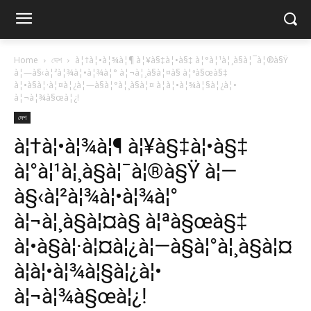
Home
দেশ
à¦†à¦•à¦¾à¦¶ à¦¥à§‡à¦•à§‡ à¦°à¦¹à¦¸à§à¦¯à¦®à§Ÿ
à¦—à§‹à¦²à¦¾à¦•à¦¾à¦° à¦¬à¦¸à§à¦¤à§ à¦ªà§œà§‡
à¦•à§à¦·à¦¤à¦¿à¦—à§à¦°à¦¸à§à¦¤ à¦à¦•à¦¾à¦§à¦¿à¦•
à¦¬à¦¾à§œà¦¿!
দেশ
à¦†à¦•à¦¾à¦¶ à¦¥à§‡à¦•à§‡
à¦°à¦¹à¦¸à§à¦¯à¦®à§Ÿ à¦—
à§‹à¦²à¦¾à¦•à¦¾à¦°
à¦¬à¦¸à§à¦¤à§ à¦ªà§œà§‡
à¦•à§à¦·à¦¤à¦¿à¦—à§à¦°à¦¸à§à¦¤
à¦à¦•à¦¾à¦§à¦¿à¦•
à¦¬à¦¾à§œà¦¿!