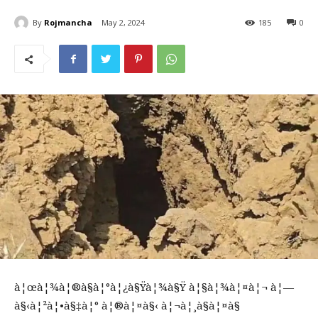
By
Rojmancha
May 2, 2024
185
0
à¦œà¦¾à¦®à§à¦°à¦¿à§Ÿà¦¾à§Ÿ à¦§à¦¾à¦¤à¦¬ à¦—
à§‹à¦²à¦•à§‡à¦° à¦®à¦¤à§‹ à¦¬à¦¸à§à¦¤à§