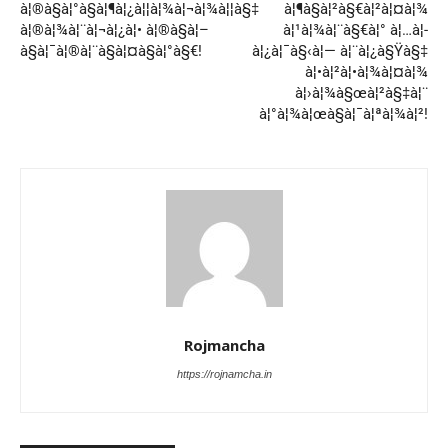
à¦®à§à¦°à§à¦¶à¦¿à¦¦à¦¾à¦¬à¦¾à¦¦à§‡
à¦¶à§à¦²à§€à¦²à¦¤à¦¾
à¦®à¦¾à¦¨à¦¬à¦¿à¦• à¦®à§à¦–
à¦¹à¦¾à¦¨à§€à¦° à¦…à¦­
à§à¦¯à¦®à¦¨à§à¦¤à§à¦°à§€!
à¦¿à¦¯à§‹à¦— à¦¨à¦¿à§Ÿà§‡
à¦•à¦²à¦•à¦¾à¦¤à¦¾
à¦›à¦¾à§œà¦²à§‡à¦¨
à¦°à¦¾à¦œà§à¦¯à¦ªà¦¾à¦²!
Rojmancha
https://rojnamcha.in