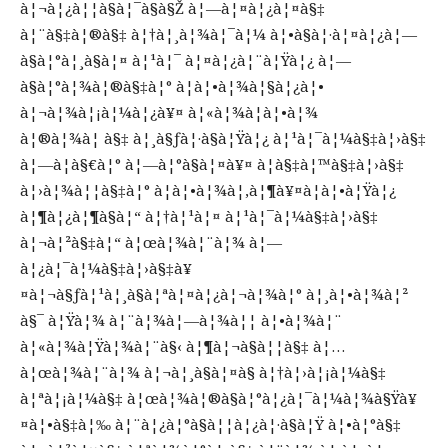
à¦¬à¦¿à¦¦à§à¦¯à§à§Ž à¦—à¦¤à¦¿à¦¤à§‡
à¦¨à§‡à¦®à§‡ à¦†à¦¸à¦¾à¦¯à¦¼ à¦•à§à¦·à¦¤à¦¿à¦—
à§à¦°à¦¸à§à¦¤ à¦¹à¦¯ à¦¤à¦¿à¦¨à¦Ÿà¦¿ à¦—
à§à¦°à¦¾à¦®à§‡à¦° à¦à¦•à¦¾à¦§à¦¿à¦•
à¦¬à¦¾à¦¡à¦¼à¦¿à¥¤ à¦«à¦¾à¦à¦•à¦¾
à¦®à¦¾à¦ à§‡ à¦¸à§ƒà¦·à§à¦Ÿà¦¿ à¦¹à¦¯à¦¼à§‡à¦›à§‡
à¦—à¦­à§€à¦° à¦—à¦°à§à¦¤à¥¤ à¦­à§‡à¦™à§‡à¦›à§‡
à¦›à¦¾à¦¦à§‡à¦° à¦à¦•à¦¾à¦‚à¦¶à¥¤à¦à¦•à¦Ÿà¦¿
à¦¶à¦¿à¦¶à§à¦“ à¦†à¦¹à¦¤ à¦¹à¦¯à¦¼à§‡à¦›à§‡
à¦¬à¦²à§‡à¦“ à¦œà¦¾à¦¨à¦¾ à¦—
à¦¿à¦¯à¦¼à§‡à¦›à§‡à¥
¤à¦¬à§ƒà¦¹à¦¸à§à¦ªà¦¤à¦¿à¦¬à¦¾à¦° à¦¸à¦•à¦¾à¦²
à§¯ à¦Ÿà¦¾ à¦¨à¦¾à¦—à¦¾à¦¦ à¦•à¦¾à¦¨
à¦«à¦¾à¦Ÿà¦¾à¦¨à§‹ à¦¶à¦¬à§à¦¦à§‡ à¦…
à¦œà¦¾à¦¨à¦¾ à¦¬à¦¸à§à¦¤à§ à¦†à¦›à¦¡à¦¼à§‡
à¦ªà¦¡à¦¼à§‡ à¦œà¦¾à¦®à§à¦°à¦¿à¦¯à¦¼à¦¾à§Ÿà¥
¤à¦•à§‡à¦‰ à¦¨à¦¿à¦°à§à¦¦à¦¿à¦·à§à¦Ÿ à¦•à¦°à§‡