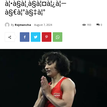
à¦•à§à¦¸à§à¦¤à¦¿à¦—
à§€à¦°à§‡à¦°
By
Rojmancha
August 7, 2024
193
0