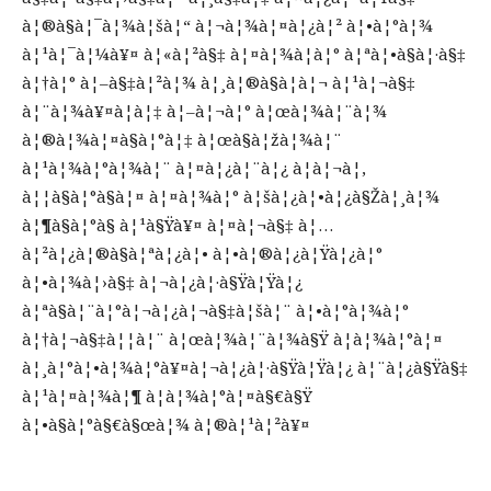
à¦®à§à¦¯à¦¾à¦šà¦“ à¦¬à¦¾à¦¤à¦¿à¦² à¦•à¦°à¦¾
à¦¹à¦¯à¦¼à¥¤ à¦«à¦²à§‡ à¦¤à¦¾à¦à¦° à¦ªà¦•à§à¦·à§‡
à¦†à¦° à¦–à§‡à¦²à¦¾ à¦¸à¦®à§à¦­à¦¬ à¦¹à¦¬à§‡
à¦¨à¦¾à¥¤à¦à¦‡ à¦–à¦¬à¦° à¦œà¦¾à¦¨à¦¾
à¦®à¦¾à¦¤à§à¦°à¦‡ à¦œà§à¦žà¦¾à¦¨
à¦¹à¦¾à¦°à¦¾à¦¨ à¦¤à¦¿à¦¨à¦¿ à¦à¦¬à¦‚
à¦¦à§à¦°à§à¦¤ à¦¤à¦¾à¦° à¦šà¦¿à¦•à¦¿à§Žà¦¸à¦¾
à¦¶à§à¦°à§ à¦¹à§Ÿà¥¤ à¦¤à¦¬à§‡ à¦…
à¦²à¦¿à¦®à§à¦ªà¦¿à¦• à¦•à¦®à¦¿à¦Ÿà¦¿à¦°
à¦•à¦¾à¦›à§‡ à¦¬à¦¿à¦·à§Ÿà¦Ÿà¦¿
à¦ªà§à¦¨à¦°à¦¬à¦¿à¦¬à§‡à¦šà¦¨ à¦•à¦°à¦¾à¦°
à¦†à¦¬à§‡à¦¦à¦¨ à¦œà¦¾à¦¨à¦¾à§Ÿ à¦­à¦¾à¦°à¦¤
à¦¸à¦°à¦•à¦¾à¦°à¥¤à¦¬à¦¿à¦·à§Ÿà¦Ÿà¦¿ à¦¨à¦¿à§Ÿà§‡
à¦¹à¦¤à¦¾à¦¶ à¦­à¦¾à¦°à¦¤à§€à§Ÿ
à¦•à§à¦°à§€à§œà¦¾ à¦®à¦¹à¦²à¥¤