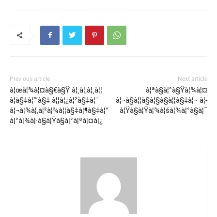
Previous article
Next article
à¦œà¦¾à¦¤à§€à§Ÿ à¦¸à¦‚à¦¸à¦¦
à¦ªà§à¦°à§Ÿà¦¾à¦¤
à¦­à§‡à¦™à§‡ à¦¦à¦¿à¦²à§‡à¦¨
à¦¬à§à¦¦à§à¦§à§à¦¦à§‡à¦¬ à¦­
à¦¬à¦¾à¦‚à¦²à¦¾à¦¦à§‡à¦¶à§‡à¦°
à¦Ÿà§à¦Ÿà¦¾à¦šà¦¾à¦°à§à¦¯
à¦°à¦¾à¦·à§à¦Ÿà§à¦°à¦ªà¦¤à¦¿