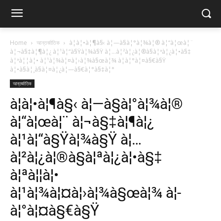
Home
আন্তর্জাতিক
à¦à¦•à¦¶à§‹ à¦—à§à¦°à¦¾à¦® à¦“à¦œà¦¨
à¦¬à§‡à¦¶à¦¿ à¦¹à¦“à§Ÿà¦¾à§Ÿ à¦…à¦²à¦¿à¦®à§à¦ªà¦¿à¦•à§‡
à¦ªà¦¦à¦• à¦¹à¦¾à¦¤à¦›à¦¾à§œà¦¾ à¦­à¦°à¦¤à§€à§Ÿ
à¦•à§à¦¸à§à¦¤à¦¿à¦—à§€à¦°à§‡à¦°
আন্তর্জাতিক
à¦à¦•à¦¶à§‹ à¦—à§à¦°à¦¾à¦®
à¦“à¦œà¦¨ à¦¬à§‡à¦¶à¦¿
à¦¹à¦“à§Ÿà¦¾à§Ÿ à¦…
à¦²à¦¿à¦®à§à¦ªà¦¿à¦•à§‡
à¦ªà¦¦à¦•
à¦¹à¦¾à¦¤à¦›à¦¾à§œà¦¾ à¦­
à¦°à¦¤à§€à§Ÿ