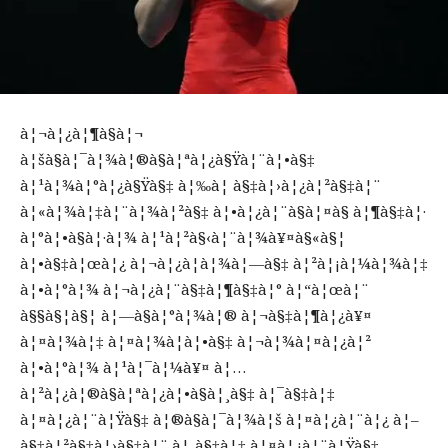
à¦¬à¦¿à¦¶à§à¦¬
à¦šà§à¦¯à¦¾à¦®à§à¦ªà¦¿à§Ÿà¦¨à¦•à§‡
à¦¹à¦¾à¦°à¦¿à§Ÿà§‡ à¦‰à¦ à§‡à¦›à¦¿à¦²à§‡à¦¨
à¦«à¦¾à¦‡à¦¨à¦¾à¦²à§‡ à¦•à¦¿à¦¨à§à¦¤à§ à¦¶à§‡à¦·
à¦°à¦•à§à¦·à¦¾ à¦¹à¦²à§‹à¦¨à¦¾à¥¤à§«à§¦
à¦•à§‡à¦œà¦¿ à¦¬à¦¿à¦­à¦¾à¦—à§‡ à¦²à¦¡à¦¼à¦¾à¦‡
à¦•à¦°à¦¾ à¦¬à¦¿à¦¨à§‡à¦¶à§‡à¦° à¦“à¦œà¦¨
à§§à§¦à§¦ à¦—à§à¦°à¦¾à¦® à¦¬à§‡à¦¶à¦¿à¥¤
à¦¤à¦¾à¦‡ à¦¤à¦¾à¦à¦•à§‡ à¦¬à¦¾à¦¤à¦¿à¦²
à¦•à¦°à¦¾ à¦¹à¦¯à¦¼à¥¤ à¦…
à¦²à¦¿à¦®à§à¦ªà¦¿à¦•à§à¦¸à§‡ à¦¯à§‡à¦‡
à¦¤à¦¿à¦¨à¦Ÿà§‡ à¦®à§à¦¯à¦¾à¦š à¦¤à¦¿à¦¨à¦¿ à¦–
à§‡à¦²à§‡à¦›à§‡à¦¨ à¦¸à§‡à¦‡ à¦¤à¦¿à¦¨à¦Ÿà§‡