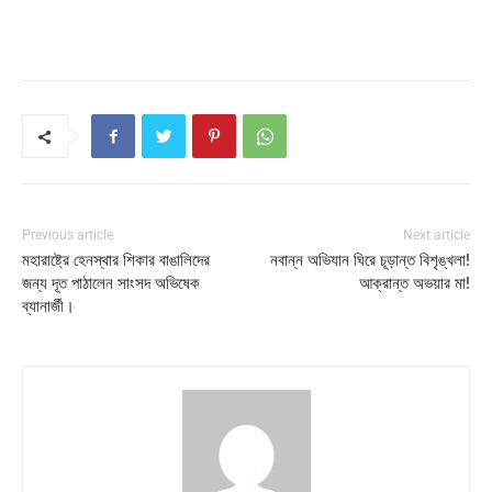
Previous article
Next article
মহারাষ্ট্রে হেনস্থার শিকার বাঙালিদের
নবান্ন অভিযান ঘিরে চূড়ান্ত বিশৃঙ্খলা!
জন্য দূত পাঠালেন সাংসদ অভিষেক
আক্রান্ত অভয়ার মা!
ব্যানার্জী।