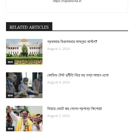
https://rojnamcha.in
RELATED ARTICLES
প্রথমবার বিধানসভায় সাসপেন্ড মার্শাল?
August 5, 2026
বাংলা
কোভিড টেস্ট দুর্নীতি নিয়ে বড় তথ্য সামনে এলো
August 4, 2026
বাংলা
বিহারে ভোটে জয় পেলেন প্রশান্ত কিশোর!
August 3, 2026
বাংলা