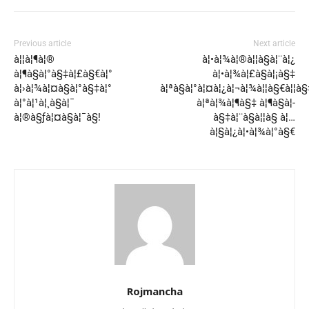
Previous article
Next article
à¦¦à¦¶à¦®
à¦•à¦¾à¦®à¦¦à§à¦¨à¦¿
à¦¶à§à¦°à§‡à¦£à§€à¦°
à¦•à¦¾à¦£à§à¦¡à§‡
à¦›à¦¾à¦¤à§à¦°à§‡à¦°
à¦ªà§à¦°à¦¤à¦¿à¦¬à¦¾à¦¦à§€à¦¦à§
à¦°à¦¹à¦¸à§à¦¯
à¦ªà¦¾à¦¶à§‡ à¦¶à§à¦­
à¦®à§ƒà¦¤à§à¦¯à§!
à§‡à¦¨à§à¦¦à§ à¦…
à¦§à¦¿à¦•à¦¾à¦°à§€
Rojmancha