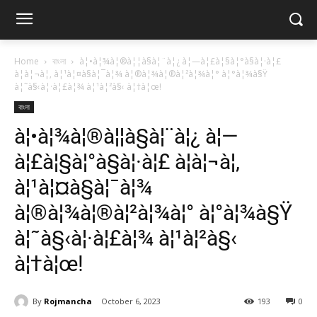
Home
বাংলা
à¦•à¦¾à¦®à¦¦à§à¦¨à¦¿ à¦—à¦£à¦§à¦°à§à¦·à¦£
à¦à¦¬à¦‚ à¦¹à¦¤à§à¦¯à¦¾ à¦®à¦¾à¦®à¦²à¦¾à¦° à¦°à¦¾à§Ÿ
à¦˜à§‹à¦·à¦£à¦¾ à¦¹à¦²à§‹ à¦†à¦œ!
বাংলা
à¦•à¦¾à¦®à¦¦à§à¦¨à¦¿ à¦—
à¦£à¦§à¦°à§à¦·à¦£ à¦à¦¬à¦‚
à¦¹à¦¤à§à¦¯à¦¾
à¦®à¦¾à¦®à¦²à¦¾à¦° à¦°à¦¾à§Ÿ
à¦˜à§‹à¦·à¦£à¦¾ à¦¹à¦²à§‹
à¦†à¦œ!
By
Rojmancha
October 6, 2023
193
0