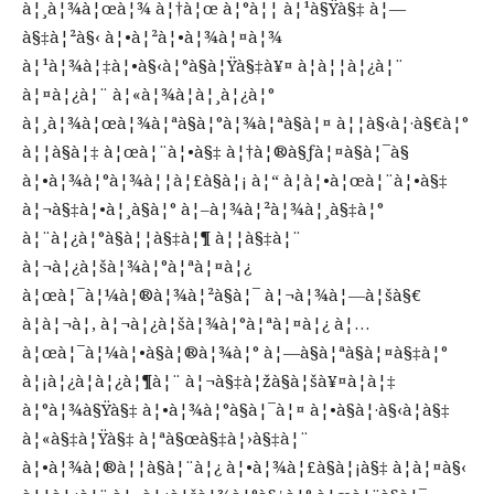
à¦¸à¦¾à¦œà¦¾ à¦†à¦œ à¦°à¦¦ à¦¹à§Ÿà§‡ à¦—
à§‡à¦²à§‹ à¦•à¦²à¦•à¦¾à¦¤à¦¾
à¦¹à¦¾à¦‡à¦•à§‹à¦°à§à¦Ÿà§‡à¥¤ à¦à¦¦à¦¿à¦¨
à¦¤à¦¿à¦¨ à¦«à¦¾à¦à¦¸à¦¿à¦°
à¦¸à¦¾à¦œà¦¾à¦ªà§à¦°à¦¾à¦ªà§à¦¤ à¦¦à§‹à¦·à§€à¦°
à¦¦à§à¦‡ à¦œà¦¨à¦•à§‡ à¦†à¦®à§ƒà¦¤à§à¦¯à§
à¦•à¦¾à¦°à¦¾à¦¦à¦£à§à¦¡ à¦“ à¦à¦•à¦œà¦¨à¦•à§‡
à¦¬à§‡à¦•à¦¸à§à¦° à¦–à¦¾à¦²à¦¾à¦¸à§‡à¦°
à¦¨à¦¿à¦°à§à¦¦à§‡à¦¶ à¦¦à§‡à¦¨
à¦¬à¦¿à¦šà¦¾à¦°à¦ªà¦¤à¦¿
à¦œà¦¯à¦¼à¦®à¦¾à¦²à§à¦¯ à¦¬à¦¾à¦—à¦šà§€
à¦à¦¬à¦‚ à¦¬à¦¿à¦šà¦¾à¦°à¦ªà¦¤à¦¿ à¦…
à¦œà¦¯à¦¼à¦•à§à¦®à¦¾à¦° à¦—à§à¦ªà§à¦¤à§‡à¦°
à¦¡à¦¿à¦­à¦¿à¦¶à¦¨ à¦¬à§‡à¦žà§à¦šà¥¤à¦à¦‡
à¦°à¦¾à§Ÿà§‡ à¦•à¦¾à¦°à§à¦¯à¦¤ à¦•à§à¦·à§‹à¦­à§‡
à¦«à§‡à¦Ÿà§‡ à¦ªà§œà§‡à¦›à§‡à¦¨
à¦•à¦¾à¦®à¦¦à§à¦¨à¦¿ à¦•à¦¾à¦£à§à¦¡à§‡ à¦à¦¤à§‹