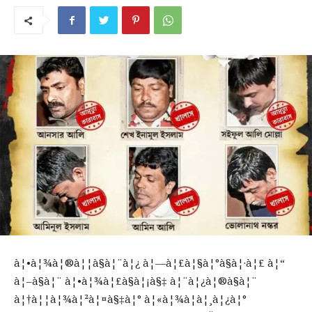
à¦•à¦¾à¦®à¦¦à§à¦¨à¦¿ à¦—à¦£à¦§à¦°à§à¦·à¦£ à¦“
à¦–à§à¦¨ à¦•à¦¾à¦£à§à¦¡à§‡ à¦¨à¦¿à¦®à§à¦¨
à¦†à¦¦à¦¾à¦²à¦¤à§‡à¦° à¦«à¦¾à¦à¦¸à¦¿à¦°