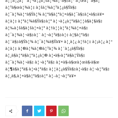
à¦¦à¦¿à¦¨ à¦¬à¦¿à¦šà¦¾à¦°à§‡à¦° à¦œà¦¨à§à¦¯
à¦²à§œà¦¾à¦‡ à¦šà¦¾à¦²à¦¿à§Ÿà§‡
à¦¯à¦¾à¦“à§Ÿà¦¾ à¦ªà§à¦°à¦¤à§à¦¯à§‡à¦•à§‡à¥¤
à¦à¦‡ à¦°à¦¾à§Ÿà§‡à¦° à¦¬à¦¿à¦°à§à¦¦à§à¦§à§‡
à¦‰à¦šà§à¦šà¦¤à¦° à¦†à¦¦à¦²à¦¾à¦¤à§‡
à¦¯à¦¾à¦¬à§‡à¦¨ à¦¬à¦²à§‡à¦‡ à¦§à¦°à§‡
à¦¨à§‡à§Ÿà¦¾ à¦¯à¦¾à§Ÿà¥¤ à¦¸à¦¿ à¦†à¦‡ à¦¡à¦¿ à¦“
à¦à¦‡ à¦®à¦¾à¦®à¦²à¦¾ à¦¨à¦¿à§Ÿà§‡
à¦¸à§à¦ªà§à¦°à¦¿à¦® à¦•à§‹à¦°à§à¦Ÿà§‡
à¦¯à¦¾à¦¬à§‡ à¦¬à¦²à§‡ à¦¤à§‹à§œà¦œà§‹à§œ
à¦¶à§à¦°à§ à¦•à¦°à§‡ à¦¦à¦¿à§Ÿà§‡à¦›à§‡ à¦¬à¦²à§‡
à¦¸à§‚à¦¤à§à¦°à§‡à¦° à¦–à¦¬à¦°à¥¤