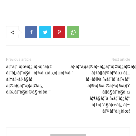
Previous article
Next article
à¦†à¦° à¦œà¦¿ à¦•à¦°à§‡
à¦•à¦°à§à¦®à¦¬à¦¿à¦°à¦¤à¦¿à¦¤à
à¦¨à¦¿à¦°à§à¦¯à¦¾à¦¤à¦¿à¦¤à¦¾à¦°
à¦†à¦¦à¦¾à¦²à¦¤ à¦…
à¦†à¦¬à¦•à§à¦·
à¦¬à¦®à¦¾à¦¨à¦¨à¦¾à¦°
à¦®à§‚à¦°à§à¦¤à¦¿
à¦®à¦¾à¦®à¦²à¦¾à§Ÿ
à¦‰à¦¨à§à¦®à§‹à¦šà¦¨
à¦¦à§à¦°à§à¦¤
à¦¶à§à¦¨à¦¾à¦¨à¦¿à¦°
à¦†à¦°à§à¦œà¦¿ à¦–
à¦¾à¦°à¦¿à¦œ!