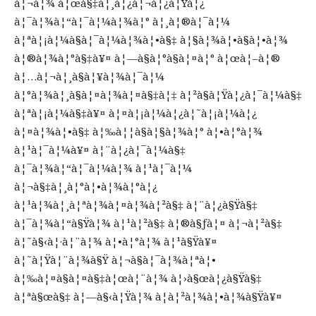
à¦¬à¦¾ à¦œà§‡à¦¸à¦¿à¦¬à¦¿à¦Ÿà¦¿
à¦¯à¦¾à¦“à¦¯à¦¼à¦¾à¦° à¦¸à¦®à¦¯à¦¼
à¦ªà¦¡à¦¼à§à¦¯à¦¼à¦¾à¦•à§‡ à¦§à¦¾à¦•à§à¦•à¦¾
à¦®à¦¾à¦°à§‡à¥¤ à¦—à§à¦°à§à¦¤à¦° à¦œà¦–à¦®
à¦…à¦¬à¦¸à§à¦¥à¦¾à¦¯à¦¼
à¦°à¦¾à¦¸à§à¦¤à¦¾à¦¤à§‡à¦‡ à¦²à§à¦Ÿà¦¿à¦¯à¦¼à§‡
à¦ªà¦¡à¦¼à§‡à¥¤ à¦¤à¦¡à¦¼à¦¿à¦˜à¦¡à¦¼à¦¿
à¦¤à¦¾à¦•à§‡ à¦‰à¦¦à§à¦§à¦¾à¦° à¦•à¦°à¦¾
à¦¹à¦¯à¦¼à¥¤ à¦¨à¦¿à¦¯à¦¼à§‡
à¦¯à¦¾à¦“à¦¯à¦¼à¦¾ à¦¹à¦¯à¦¼
à¦¬à§‡à¦¸à¦°à¦•à¦¾à¦°à¦¿
à¦¹à¦¾à¦¸à¦ªà¦¾à¦¤à¦¾à¦²à§‡ à¦¨à¦¿à§Ÿà§‡
à¦¯à¦¾à¦“à§Ÿà¦¾ à¦¹à¦²à§‡ à¦®à§ƒà¦¤ à¦¬à¦²à§‡
à¦˜à§‹à¦·à¦¨à¦¾ à¦•à¦°à¦¾ à¦¹à§Ÿà¥¤
à¦˜à¦Ÿà¦¨à¦¾à§Ÿ à¦¬à§à¦¯à¦¾à¦ªà¦•
à¦‰à¦¤à§à¦¤à§‡à¦œà¦¨à¦¾ à¦›à§œà¦¿à§Ÿà§‡
à¦ªà§œà§‡ à¦—à§‹à¦Ÿà¦¾ à¦à¦²à¦¾à¦•à¦¾à§Ÿà¥¤