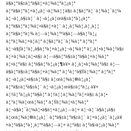
à§à¦°à§‡à¦ªà§à¦¤à¦¾à¦°à¦¿à¦°
à¦ªà§à¦°à¦¤à¦¿à¦¬à¦¾à¦¦à§‡ à¦§à¦°à¦¨à¦¾à¦¯à¦¼
à¦¬à¦¸à§‡à¦¨ à¦¬à¦¿à¦œà§‡à¦ªà¦¿à¦°
à¦ªà§à¦°à¦¾à¦•à§à¦¤à¦¨ à¦¸à¦¾à¦‚à¦¸à¦¦
à¦°à§à¦ªà¦¾ à¦—à¦¾à¦™à§à¦—à§à¦²à¦¿
à¦°à¦¾à¦¤à¦­à¦° à¦§à¦°à¦¨à¦¾à¦° à¦ªà¦°
à¦¬à§ƒà¦¹à¦¸à§à¦ªà¦¤à¦¿à¦¬à¦¾à¦° à¦¸à¦•à¦¾à¦²à§‡
à¦¤à¦¾à¦à¦•à§‡ à¦—à§à¦°à§‡à¦ªà§à¦¤à¦¾à¦°
à¦•à¦°à§‡ à¦ªà§à¦²à¦¿à¦¶à¥¤ à¦¸à¦•à¦¾à¦²à§‡ à¦—
à§à¦°à§‡à¦ªà§à¦¤à¦¾à¦° à¦¹à¦“à§Ÿà¦¾à¦° à¦ªà¦°
à¦¬à¦¿à¦•à§‡à¦²à§‡ à¦œà¦¾à¦®à¦¿à¦¨
à¦ªà§‡à¦²à§‡à¦¨ à¦¬à¦¿à¦œà§‡à¦ªà¦¿ à¥¤
à¦†à¦²à¦¿à¦ªà§à¦° à¦†à¦¦à¦¾à¦²à¦¤à§‡ à¦à¦•
à¦¹à¦¾à¦œà¦¾à¦° à¦Ÿà¦¾à¦•à¦¾à¦°
à¦¬à§à¦¯à¦¼à¦•à§à¦¤à¦¿à¦—à¦¤ à¦¬à¦¨à§à¦¡à§‡
à¦œà¦¾à¦®à¦¿à¦¨ à¦ªà§‡à¦²à§‡à¦¨ à¦¤à¦¿à¦¨à¦¿à¥
¤à¦ªà§à¦°à¦¸à¦™à§à¦—à¦¤ à¦ªà§‡ à¦²à§‹à¦¡à¦¾à¦°