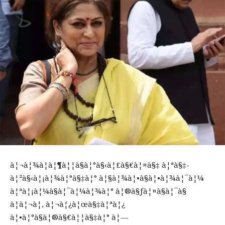
à¦¬à¦¾à¦à¦¶à¦¦à§à¦°à§‹à¦£à§€à¦¤à§‡ à¦ªà§‡-
à¦²à§‹à¦¡à¦¾à¦°à§‡à¦° à¦§à¦¾à¦•à§à¦•à¦¾à¦¯à¦¼
à¦ªà¦¡à¦¼à§à¦¯à¦¼à¦¾à¦° à¦®à§ƒà¦¤à§à¦¯à§
à¦à¦¬à¦‚ à¦¬à¦¿à¦œà§‡à¦ªà¦¿
à¦•à¦°à§à¦®à§€à¦¦à§‡à¦° à¦—