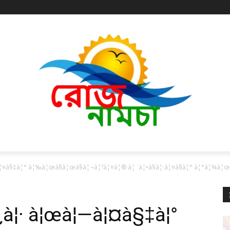
¤à§‡à¦° à¦‰à¦œà§à¦œà§à¦¬à¦²à¦¤à¦® à¦¨à¦•à§à¦·à¦¤à§à¦° à¦°à¦¾à¦œ à
¿à¦· à¦œà¦—à¦¤à§‡à¦°