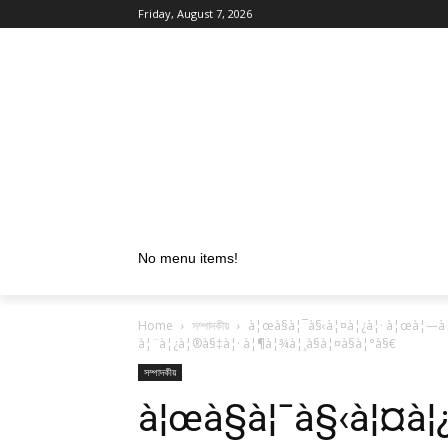
Friday, August 7, 2026
No menu items!
Home
সম্পাদকীয়
à¦œà§à¦¯à§‹à¦¤à¦¿à¦· à¦œà¦—à¦
à¦¨à¦¿à¦®à§‡à¦· à¦¶à¦¾à¦¸à§à¦¤à§à¦°à§€
সম্পাদকীয়
à¦œà§à¦¯à§‹à¦¤à¦