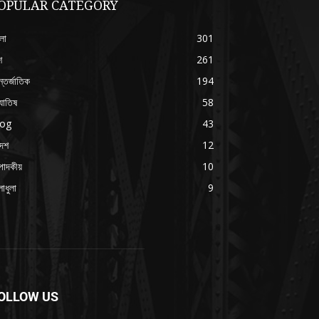
OPULAR CATEGORY
লা
301
শ
261
্তর্জাতিক
194
যোতিষ
58
log
43
দেশ
12
পাদকীয়
10
াধুলা
9
OLLOW US