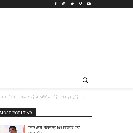
¦œà§à¦¯à§‹à¦¤à¦¿à¦·à§€ à¦ªà¦¨à§à¦¡à¦¿à¦¤ à¦…
MOST POPULAR
মিলন মেলা থেকে বস্ত্র শিল্প নিয়ে বড় বার্তা