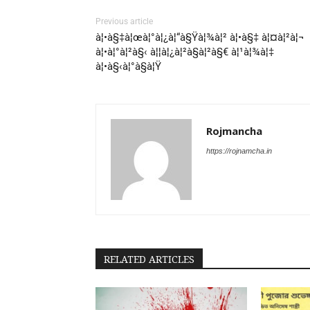
Previous article
à¦•à§‡à¦œà¦°à¦¿à¦“à§Ÿà¦¾à¦² à¦•à§‡ à¦¤à¦²à¦¬
à¦•à¦°à¦²à§‹ à¦¦à¦¿à¦²à§à¦²à§€ à¦¹à¦¾à¦‡
à¦•à§‹à¦°à§à¦Ÿ
Rojmancha
https://rojnamcha.in
RELATED ARTICLES