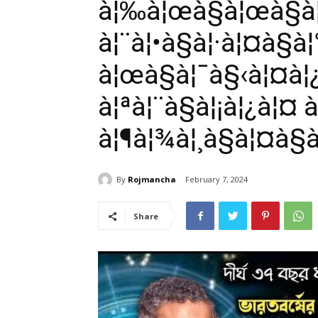
à¦‰à¦œà§à¦œà§à
à¦¨à¦•à§à¦·à¦¤à§à
à¦œà§à¦¯à§‹à¦¤à¦
à¦ªà¦¨à§à¦¡à¦¿à¦¤
à¦¶à¦¾à¦¸à§à¦¤à§
By
Rojmancha
February 7, 2024
Share