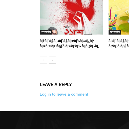
সম্পাদকীয়
সম্পাদকীয়
à¦†à¦¨à§à¦¤à¦°à§à¦œà¦¾à¦¤à¦¿à¦•
à¦¸à¦°à¦¸à§
à¦®à¦¾à¦¤à§ƒà¦­à¦¾à¦·à¦¾ à¦¦à¦¿à¦¬à¦¸
à¦¶à§à¦­à§‡à
LEAVE A REPLY
Log in to leave a comment