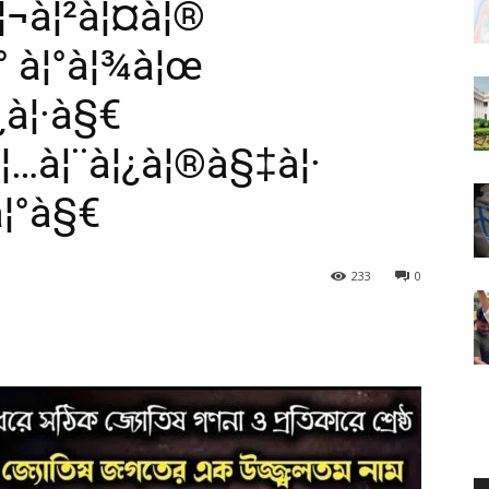
¦¬à¦²à¦¤à¦®
¦° à¦°à¦¾à¦œ
¿à¦·à§€
 à¦…à¦¨à¦¿à¦®à§‡à¦·
à¦°à§€
233
0