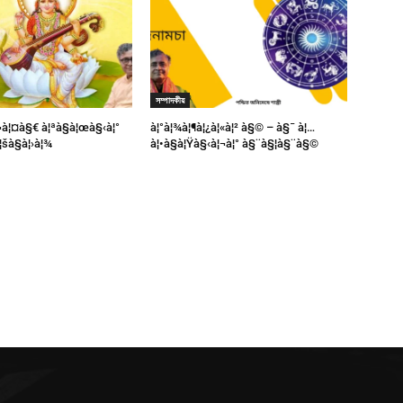
সম্পাদকীয়
à¦¬à¦¤à§€ à¦ªà§à¦œà§‹à¦°
à¦°à¦¾à¦¶à¦¿à¦«à¦² à§© – à§¯ à¦…
¦šà§à¦›à¦¾
à¦•à§à¦Ÿà§‹à¦¬à¦° à§¨à§¦à§¨à§©