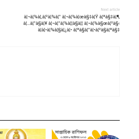
Next article
à¦¬à¦¾à¦‚à¦²à¦¾à¦° à¦¬à¦¾à¦œà§‡à¦Ÿ à¦ªà§‡à¦¶,
à¦…à¦°à§à¦¥ à¦¬à¦°à¦¾à¦¦à§à¦¦ à¦¬à¦¾à§œà¦²à§‹
à¦à¦•à¦¾à¦§à¦¿à¦• à¦ªà§à¦°à¦•à¦²à§à¦ªà§‡