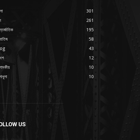
লা
301
শ
261
্তর্জাতিক
195
যোতিষ
58
log
43
দেশ
12
পাদকীয়
10
াধুলা
10
OLLOW US