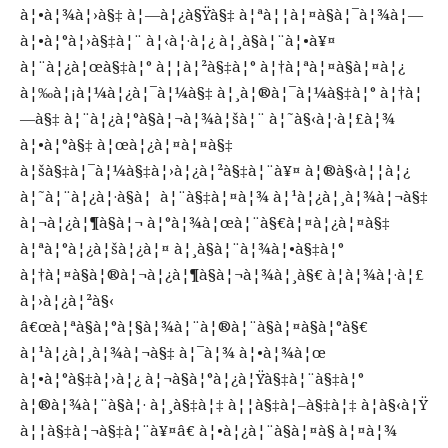
à¦•à¦¾à¦›à§‡ à¦—à¦¿à§Ÿà§‡ à¦ªà¦¦à¦¤à§à¦¯à¦¾à¦—
à¦•à¦°à¦›à§‡à¦¨ à¦‹à¦·à¦¿ à¦¸à§à¦¨à¦•à¥¤
à¦¨à¦¿à¦œà§‡à¦° à¦¦à¦²à§‡à¦° à¦†à¦ªà¦¤à§à¦¤à¦¿
à¦‰à¦¡à¦¼à¦¿à¦¯à¦¼à§‡ à¦¸à¦®à¦¯à¦¼à§‡à¦° à¦†à¦
—à§‡ à¦¨à¦¿à¦°à§à¦¬à¦¾à¦šà¦¨ à¦˜à§‹à¦·à¦£à¦¾
à¦•à¦°à§‡ à¦œà¦¿à¦¤à¦¤à§‡
à¦šà§‡à¦¯à¦¼à§‡à¦›à¦¿à¦²à§‡à¦¨à¥¤ à¦®à§‹à¦¦à¦¿
à¦˜à¦¨à¦¿à¦·à§à¦ à¦¨à§‡à¦¤à¦¾ à¦¹à¦¿à¦¸à¦¾à¦¬à§‡
à¦¬à¦¿à¦¶à§à¦¬ à¦°à¦¾à¦œà¦¨à§€à¦¤à¦¿à¦¤à§‡
à¦ªà¦°à¦¿à¦šà¦¿à¦¤ à¦¸à§à¦¨à¦¾à¦•à§‡à¦°
à¦†à¦¤à§à¦®à¦¬à¦¿à¦¶à§à¦¬à¦¾à¦¸à§€ à¦­à¦¾à¦·à¦£
à¦›à¦¿à¦²à§‹
â€œà¦ªà§à¦°à¦§à¦¾à¦¨à¦®à¦¨à§à¦¤à§à¦°à§€
à¦¹à¦¿à¦¸à¦¾à¦¬à§‡ à¦¯à¦¾ à¦•à¦¾à¦œ
à¦•à¦°à§‡à¦›à¦¿ à¦¬à§à¦°à¦¿à¦Ÿà§‡à¦¨à§‡à¦°
à¦®à¦¾à¦¨à§à¦· à¦¸à§‡à¦‡ à¦¦à§‡à¦–à§‡à¦‡ à¦­à§‹à¦Ÿ
à¦¦à§‡à¦¬à§‡à¦¨à¥¤â€ à¦•à¦¿à¦¨à§à¦¤à§ à¦¤à¦¾