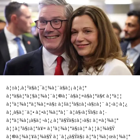
à¦‡à¦‚à¦²à§à¦¯à¦¾à¦¨à§à¦¡ à¦à¦°
à¦ªà§à¦°à¦§à¦¾à¦¨à¦®à¦¨à§à¦¤à§à¦°à§€ à¦ªà¦¦
à¦¹à¦¾à¦°à¦¾à¦¤à§‡ à¦šà¦²à§‡à¦›à§‡à¦¨ à¦‹à¦·à¦¿
à¦¸à§à¦¨à¦• à¦•à¦¾à¦°à¦¨ à¦­à§‹à¦Ÿà§‡ à¦­
à¦°à¦¾à¦¡à§à¦¬à¦¿ à¦¹à§Ÿà§‡à¦›à§‡ à¦¤à¦¾à¦°
à¦¦à¦²à§‡à¦°à¥¤ à¦¹à¦¾à¦°à§‡à¦° à¦¦à¦¾à§Ÿ
à¦®à¦¾à¦¥à¦¾à§Ÿ à¦¨à¦¿à§Ÿà§‡ à¦°à¦¾à¦œà¦¾à¦°