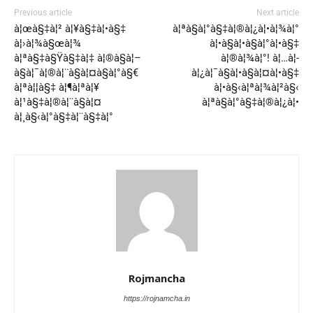
Previous article
Next article
à¦œà§‡à¦² à¦¥à§‡à¦•à§‡
à¦ªà§à¦°à§‡à¦®à¦¿à¦•à¦¾à¦°
à¦›à¦¾à§œà¦¾
à¦•à§à¦•à§à¦°à¦•à§‡
à¦ªà§‡à§Ÿà§‡à¦‡ à¦®à§à¦–
à¦®à¦¾à¦°! à¦…à¦­
à§à¦¯à¦®à¦¨à§à¦¤à§à¦°à§€
à¦¿à¦¯à§à¦•à§à¦¤à¦•à§‡
à¦ªà¦¦à§‡ à¦¶à¦ªà¦¥
à¦•à§‹à¦ªà¦¾à¦²à§‹
à¦¹à§‡à¦®à¦¨à§à¦¤
à¦ªà§à¦°à§‡à¦®à¦¿à¦•
à¦¸à§‹à¦°à§‡à¦¨à§‡à¦°
Rojmancha
https://rojnamcha.in