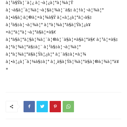
à¦¹à§Ÿà¦¨à¦¿ à¦¬à¦¿à¦°à¦¾à¦Ÿ
à¦¬à§à¦¯à¦¾à¦¬à¦§à¦¾à¦¨à§‡ à¦†à¦¬à¦¾à¦°
à¦•à§à¦·à¦®à¦¤à¦¾à§Ÿ à¦«à¦¿à¦°à¦›à§‡
à¦²à§‡à¦¬à¦¾à¦° à¦ªà¦¾à¦°à§à¦Ÿà¦¿à¥
¤à¦ªà¦°à¦¬à¦°à§à¦¤à§€
à¦ªà§à¦°à¦§à¦¾à¦¨à¦®à¦¨à§à¦¤à§à¦°à§€ à¦¹à¦¤à§‡
à¦ªà¦¾à¦°à§‡à¦¨ à¦²à§‡à¦¬à¦¾à¦°
à¦ªà¦¾à¦°à§à¦Ÿà¦¿à¦° à¦¨à§‡à¦¤à¦¾
à¦•à¦¿à¦¯à¦¼à§‡à¦° à¦¸à§à¦Ÿà¦¾à¦°à§à¦®à¦¾à¦°à¥
¤