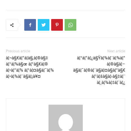
Previous article
Next article
à¦¬à§€à¦°à¦­à§‚à¦®à§‡
à¦¹à¦°à¦¿à§Ÿà¦¾à¦¨à¦¾à¦°
à¦¹à¦¾à§œ à¦¹à§€à¦®
à¦®à§à¦–
à¦•à¦°à¦¾ à¦¹à¦¤à§à¦¯à¦¾
à§à¦¯à¦®à¦¨à§à¦¤à§à¦°à§€
à¦•à¦¾à¦¨à§à¦¡à¥¤
à¦¹à¦šà§à¦›à§‡à¦¨
à¦¸à¦¾à¦‡à¦¨à¦¿