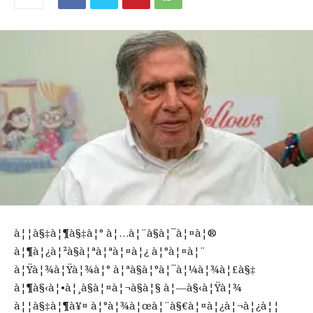
à¦¦à§‡à¦¶à§‡à¦° à¦…à¦¨à§à¦¯à¦¤à¦®
à¦¶à¦¿à¦²à§à¦ªà¦ªà¦¤à¦¿ à¦°à¦¤à¦¨
à¦Ÿà¦¾à¦Ÿà¦¾à¦° à¦ªà§à¦°à¦¯à¦¼à¦¾à¦£à§‡
à¦¶à§‹à¦•à¦¸à§à¦¤à¦¬à§à¦§ à¦—à§‹à¦Ÿà¦¾
à¦¦à§‡à¦¶à¥¤ à¦°à¦¾à¦œà¦¨à§€à¦¤à¦¿à¦¬à¦¿à¦¦