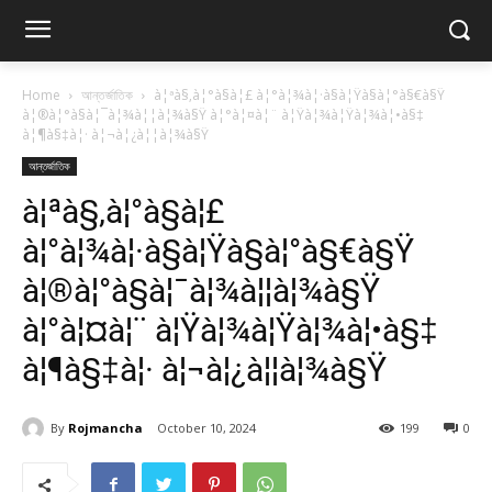
Home
আন্তর্জাতিক
à¦ªà§‚à¦°à§à¦£ à¦°à¦¾à¦·à§à¦Ÿà§à¦°à§€à§Ÿ
à¦®à¦°à§à¦¯à¦¾à¦¦à¦¾à§Ÿ à¦°à¦¤à¦¨ à¦Ÿà¦¾à¦Ÿà¦¾à¦•à§‡
à¦¶à§‡à¦· à¦¬à¦¿à¦¦à¦¾à§Ÿ
আন্তর্জাতিক
à¦ªà§‚à¦°à§à¦£
à¦°à¦¾à¦·à§à¦Ÿà§à¦°à§€à§Ÿ
à¦®à¦°à§à¦¯à¦¾à¦¦à¦¾à§Ÿ
à¦°à¦¤à¦¨ à¦Ÿà¦¾à¦Ÿà¦¾à¦•à§‡
à¦¶à§‡à¦· à¦¬à¦¿à¦¦à¦¾à§Ÿ
By
Rojmancha
October 10, 2024
199
0