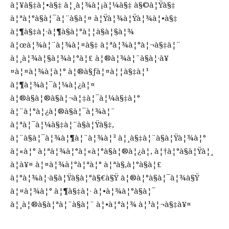
à¦¥à§‡à¦•à§‡ à¦¸à¦¾à¦¡à¦¼à§‡ à§©à¦Ÿà§‡
à¦ªà¦°à§à¦¯à¦¨à§à¦¤ à¦Ÿà¦¾à¦Ÿà¦¾à¦•à§‡
à¦¶à§‡à¦·à¦¶à§à¦°à¦¦à§à¦§à¦¾
à¦œà¦¾à¦¨à¦¾à¦¤à§‡ à¦ªà¦¾à¦°à¦¬à§‡à¦¨
à¦¸à¦¾à¦§à¦¾à¦°à¦£ à¦®à¦¾à¦¨à§à¦·à¥
¤à¦¤à¦¾à¦à¦° à¦®à§ƒà¦¤à¦¦à§‡à¦¹
à¦¶à¦¾à¦¯à¦¼à¦¿à¦¤
à¦®à§à¦®à§à¦¬à¦‡à¦¯à¦¼à§‡à¦°
à¦¨à¦°à¦¿à¦®à§à¦¯à¦¾à¦¨
à¦ªà¦¯à¦¼à§‡à¦¨à§à¦Ÿà§‡,
à¦¨à§à¦¯à¦¾à¦¶à¦¨à¦¾à¦² à¦¸à§‡à¦¨à§à¦Ÿà¦¾à¦°
à¦«à¦° à¦ªà¦¾à¦°à¦«à¦°à§à¦®à¦¿à¦‚ à¦†à¦°à§à¦Ÿà¦¸
à¦à¥¤ à¦¤à¦¾à¦°à¦ªà¦° à¦ªà§‚à¦°à§à¦£
à¦°à¦¾à¦·à§à¦Ÿà§à¦°à§€à§Ÿ à¦®à¦°à§à¦¯à¦¾à§Ÿ
à¦¤à¦¾à¦° à¦¶à§‡à¦· à¦•à¦¾à¦°à§à¦¯
à¦¸à¦®à§à¦ªà¦¨à§à¦¨ à¦•à¦°à¦¾ à¦¹à¦¬à§‡à¥¤