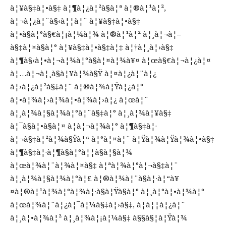
à¦¥à§‡à¦•à§‡ à¦¶à¦¿à¦²à§à¦ª à¦®à¦¹à¦²,
à¦¬à¦¿à¦¨à§‹à¦¦à¦¨ à¦¥à§‡à¦•à§‡
à¦•à§à¦°à§€à¦¡à¦¼à¦¾ à¦®à¦¹à¦² à¦¸à¦¬à¦–
à§‡à¦¤à§à¦° à¦¥à§‡à¦•à§‡à¦‡ à¦†à¦¸à¦›à§‡
à¦¶à§‹à¦•à¦¬à¦¾à¦°à§à¦¤à¦¾à¥¤ à¦œà§€à¦¬à¦¿à¦¤
à¦…à¦¬à¦¸à§à¦¥à¦¾à§Ÿ à¦¤à¦¿à¦¨à¦¿
à¦›à¦¿à¦²à§‡à¦¨ à¦®à¦¾à¦Ÿà¦¿à¦°
à¦•à¦¾à¦›à¦¾à¦•à¦¾à¦›à¦¿ à¦œà¦¨
à¦¸à¦¾à¦§à¦¾à¦°à¦¨à§‡à¦° à¦¸à¦¾à¦¥à§‡
à¦¯à§à¦•à§à¦¤ à¦à¦¬à¦¾à¦° à¦¶à§‡à¦·
à¦¬à§‡à¦²à¦¾à§Ÿà¦“ à¦°à¦¤à¦¨ à¦Ÿà¦¾à¦Ÿà¦¾à¦•à§‡
à¦¶à§‡à¦·à¦¶à§à¦°à¦¦à§à¦§à¦¾
à¦œà¦¾à¦¨à¦¾à¦¤à§‡ à¦ªà¦¾à¦°à¦¬à§‡à¦¨
à¦¸à¦¾à¦§à¦¾à¦°à¦£ à¦®à¦¾à¦¨à§à¦·à¦“à¥
¤à¦®à¦¹à¦¾à¦°à¦¾à¦·à§à¦Ÿà§à¦° à¦¸à¦°à¦•à¦¾à¦°
à¦œà¦¾à¦¨à¦¿à¦¯à¦¼à§‡à¦›à§‡, à¦à¦¦à¦¿à¦¨
à¦¸à¦•à¦¾à¦² à¦¸à¦¾à¦¡à¦¼à§‡ à§§à§¦à¦Ÿà¦¾