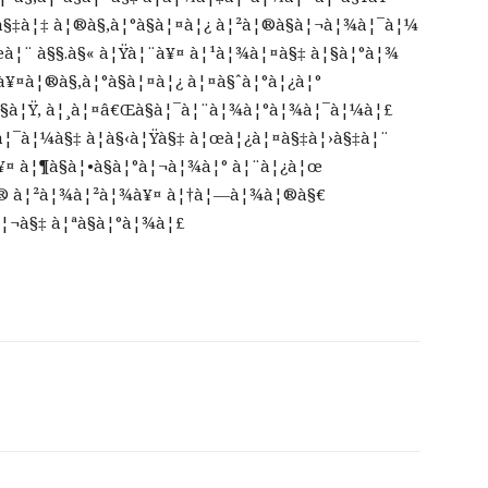
¸à§‡à¦‡ à¦®à§‚à¦°à§à¦¤à¦¿ à¦²à¦®à§à¦¬à¦¾à¦¯à¦¼
œà¦¨ à§§.à§« à¦Ÿà¦¨à¥¤ à¦¹à¦¾à¦¤à§‡ à¦§à¦°à¦¾
à¥¤à¦®à§‚à¦°à§à¦¤à¦¿ à¦¤à§ˆà¦°à¦¿à¦°
§à¦Ÿ, à¦¸à¦¤â€Œà§à¦¯à¦¨à¦¾à¦°à¦¾à¦¯à¦¼à¦£
à¦¯à¦¼à§‡ à¦­à§‹à¦Ÿà§‡ à¦œà¦¿à¦¤à§‡à¦›à§‡à¦¨
¤ à¦¶à§à¦•à§à¦°à¦¬à¦¾à¦° à¦¨à¦¿à¦œ
à¦® à¦²à¦¾à¦²à¦¾à¥¤ à¦†à¦—à¦¾à¦®à§€
¦¬à§‡ à¦ªà§à¦°à¦¾à¦£