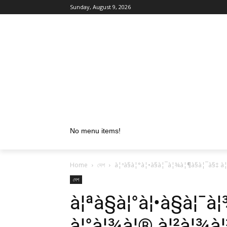
Sunday, August 9, 2026
No menu items!
Home
দেশ
à¦ªà§à¦°à¦•à§à¦¯à¦¾à¦¶à§à¦¯à§‡ à
দেশ
à¦ªà§à¦°à¦•à§à¦¯à
à¦°à¦¾à¦® à¦²à¦¾à¦