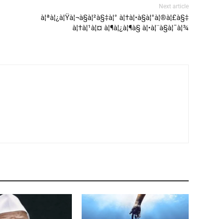
Next article
à¦ªà¦¿à¦Ÿà¦¬à§à¦²à§‡à¦° à¦†à¦•à§à¦°à¦®à¦£à§‡
à¦†à¦¹à¦¤ à¦¶à¦¿à¦¶à§ à¦•à¦¨à§à¦¯à¦¾