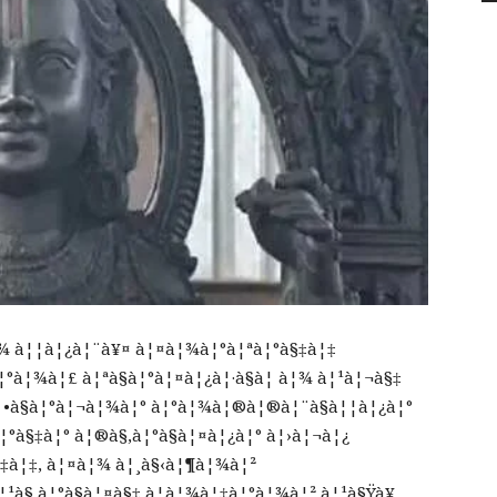
¦¾ à¦¦à¦¿à¦¨à¥¤ à¦¤à¦¾à¦°à¦ªà¦°à§‡à¦‡
¦°à¦¾à¦£ à¦ªà§à¦°à¦¤à¦¿à¦·à§à¦ à¦¾ à¦¹à¦¬à§‡
•à§à¦°à¦¬à¦¾à¦° à¦°à¦¾à¦®à¦®à¦¨à§à¦¦à¦¿à¦°
¦°à§‡à¦° à¦®à§‚à¦°à§à¦¤à¦¿à¦° à¦›à¦¬à¦¿
§‡à¦‡, à¦¤à¦¾ à¦¸à§‹à¦¶à¦¾à¦²
à§‚à¦°à§à¦¤à§‡ à¦­à¦¾à¦‡à¦°à¦¾à¦² à¦¹à§Ÿà¥