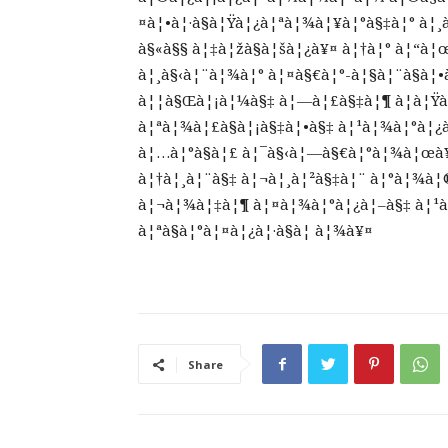
¤à¦•à¦·à§à¦Ÿà¦¿à¦ªà¦¾à¦¥à¦°à§‡à¦° à¦
à§«à§§ à¦‡à¦žà§à¦šà¦¿à¥¤ à¦†à¦° à¦“à¦
à¦¸à§‹à¦¨à¦¾à¦° à¦¤à§€à¦°-à¦§à¦¨à§à¦•
à¦¦à§Œà¦¡à¦¼à§‡ à¦—à¦£à§‡à¦¶ à¦­à¦Ÿà
à¦ªà¦¾à¦£à§à¦¡à§‡à¦•à§‡ à¦¹à¦¾à¦°à¦¿
à¦…à¦°à§à¦£ à¦¯à§‹à¦—à§€à¦°à¦¾à¦œà¥
à¦†à¦¸à¦¨à§‡ à¦¬à¦¸à¦²à§‡à¦¨ à¦°à¦¾
à¦¬à¦¾à¦‡à¦¶ à¦¤à¦¾à¦°à¦¿à¦–à§‡ à¦¹à
à¦ªà§à¦°à¦¤à¦¿à¦·à§à¦ à¦¾à¥¤
Share