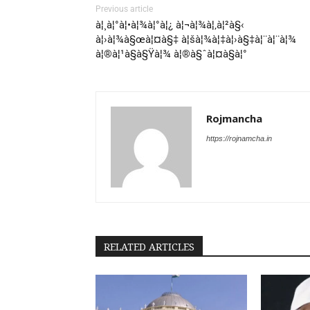
Previous article
à¦¸à¦°à¦•à¦¾à¦°à¦¿ à¦¬à¦¾à¦‚à¦²à§‹
à¦›à¦¾à§œà¦¤à§‡ à¦šà¦¾à¦‡à¦›à§‡à¦¨à¦¨à¦¾
à¦®à¦¹à§à§Ÿà¦¾ à¦®à§ˆà¦¤à§à¦°
Rojmancha
https://rojnamcha.in
RELATED ARTICLES