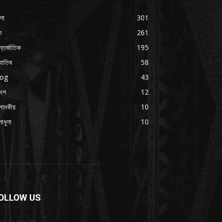
লা
301
শ
261
্তর্জাতিক
195
যোতিষ
58
log
43
দেশ
12
পাদকীয়
10
াধুলা
10
OLLOW US