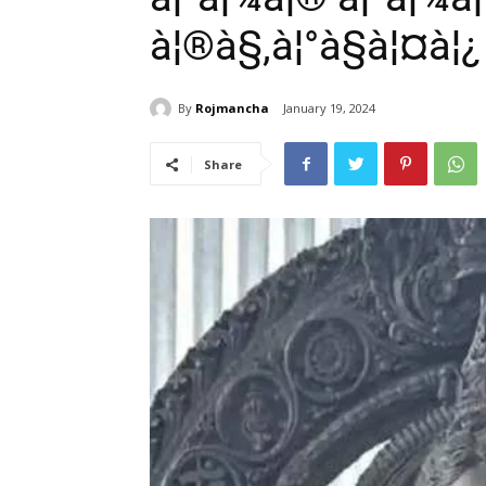
à¦®à§‚à¦°à§à¦¤à¦¿
By
Rojmancha
January 19, 2024
Share