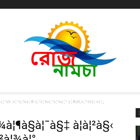
¦à¦²à§‹ à¦°à¦¾à¦® à¦²à¦¾à¦²à¦¾à¦° à¦®à§‚à¦°à§à¦¤à¦¿
¦¾à¦¶à§à¦¯à§‡ à¦à¦²à§‹
²à¦¾à¦°