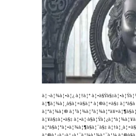
à¦¬à¦¾à¦•à¦¿ à¦†à¦° à¦•à§Ÿà§‡à¦•à¦Ÿà
à¦¶à¦¾à¦¸à§à¦¤à§à¦° à¦®à¦¤à§‡ à¦ªà§à
à¦°à¦¾à¦® à¦²à¦¾à¦²à¦¾à¦°à¥¤à¦¶à§à¦
à¦¥à§‡à¦•à§‡ à¦•à¦·à§à¦Ÿà¦¿à¦ªà¦¾à¦¥à
à¦ªà§à¦°à¦•à¦¾à¦¶à§à¦¯à§‡ à¦†à¦¸à¦¤à
à¦®à¦¿à¦¡à¦¿à¦¯à¦¼à¦¾à¦¯à¦¼ à¦®à§à¦¹