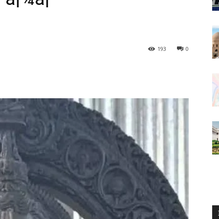
193
0