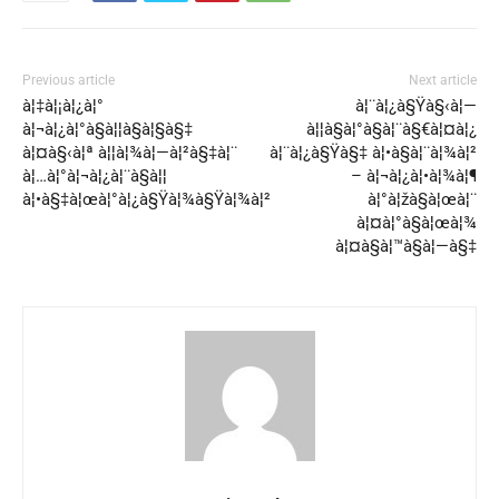
Previous article
Next article
à¦‡à¦¡à¦¿à¦°
à¦¨à¦¿à§Ÿà§‹à¦—
à¦¬à¦¿à¦°à§à¦¦à§à¦§à§‡
à¦¦à§à¦°à§à¦¨à§€à¦¤à¦¿
à¦¤à§‹à¦ª à¦¦à¦¾à¦—à¦²à§‡à¦¨
à¦¨à¦¿à§Ÿà§‡ à¦•à§à¦¨à¦¾à¦²
à¦…à¦°à¦¬à¦¿à¦¨à§à¦¦
– à¦¬à¦¿à¦•à¦¾à¦¶
à¦•à§‡à¦œà¦°à¦¿à§Ÿà¦¾à§Ÿà¦¾à¦²
à¦°à¦žà§à¦œà¦¨
à¦¤à¦°à§à¦œà¦¾
à¦¤à§à¦™à§à¦—à§‡