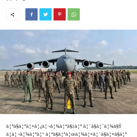
à¦ªà§à¦°à¦¤à¦¿à¦¬à¦¾à¦°à§‡à¦° à¦¨à§à¦¯à¦¾à§Ÿ
à¦à¦¬à¦¾à¦°à¦“ à¦ªà§à¦°à¦œà¦¾à¦¤à¦¨à§à¦¤à§à¦°