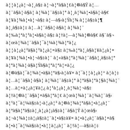
à¦¦à¦¿à¦¬à¦¸à§‡ à¦¬à¦°à§à¦£à¦®à§Ÿ à¦…
à¦¨à§à¦·à§à¦ à¦¾à¦¨à§‡à¦° à¦¸à¦¾à¦•à§à¦·à§€
à¦¥à¦¾à¦•à¦¬à§‡ à¦—à§‹à¦Ÿà¦¾ à¦¦à§‡à¦¶
à¦¸à§‡à¦‡ à¦…à¦¨à§à¦·à§à¦ à¦¾à¦¨
à¦‰à¦ªà¦²à¦•à§à¦·à§‡ à¦†à¦—à¦¾à¦®à§€ à§¨à§¬
à¦œà¦¾à¦¨à§à¦¯à¦¼à¦¾à¦°à¦¿
à¦¦à¦¿à¦²à§à¦²à¦¿à¦¤à§‡ à¦‰à¦ªà¦¸à§à¦¥à¦¿à¦¤
à¦¥à¦¾à¦•à¦¬à§‡à¦¨ à¦«à§à¦°à¦¾à¦¨à§à¦¸à§‡à¦°
à¦°à¦¾à¦·à§à¦Ÿà§à¦°à¦ªà¦¤à¦¿
à¦®à§à¦¯à¦¾à¦•à§à¦°à§‹à¦à¥¤ à¦¯à¦¦à¦¿à¦“ à¦à¦‡
à¦…à¦¨à§à¦·à§à¦ à¦¾à¦¨à§‡à¦° à¦ªà§à¦°à¦§à¦¾à¦¨
à¦…à¦¤à¦¿à¦¥à¦¿ à¦¹à¦¿à¦¸à¦¾à¦¬à§‡
à¦†à¦®à¦¨à§à¦¤à§à¦°à¦£ à¦œà¦¾à¦¨à¦¾à¦¨à§‹
à¦¹à¦¯à¦¼à§‡à¦›à¦¿à¦² à¦®à¦¾à¦°à§à¦•à¦¿à¦¨
à¦ªà§à¦°à§‡à¦¸à¦¿à¦¡à§‡à¦¨à§à¦Ÿ à¦œà§‹
à¦¬à¦¾à¦‡à¦¡à§‡à¦¨à¦•à§‡à¥¤ à¦•à¦¿à¦¨à§à¦¤à§
à¦•à¦¯à¦¼à§‡à¦•à¦¦à¦¿à¦¨ à¦†à¦—à§‡à¦‡