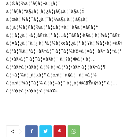
à¦®à¦¾à¦°à§à¦•à¦¿à¦¨
à¦ªà§à¦°à§‡à¦¸à¦¿à¦¡à§‡à¦¨à§à¦Ÿ
à¦œà¦¾à¦¨à¦¿à¦¯à¦¼à§‡ à¦¦à§‡à¦¨
à¦¸à¦¾à¦§à¦¾à¦°à¦£à¦¤à¦¨à§à¦¤à§à¦°
à¦¦à¦¿à¦¬à¦¸à§‡à¦° à¦…à¦¨à§à¦·à§à¦ à¦¾à¦¨à§‡
à¦¤à¦¿à¦¨à¦¿ à¦¹à¦¾à¦œà¦¿à¦° à¦¥à¦¾à¦•à¦¤à§‡
à¦ªà¦¾à¦°à¦¬à§‡à¦¨ à¦¨à¦¾à¥¤à¦¤à¦¬à§‡ à¦†à¦°
à¦•à§‹à¦¨ à¦¨à¦¤à§à¦¨ à¦šà¦®à¦• à¦…
à¦ªà§‡à¦•à§à¦·à¦¾ à¦•à¦°à¦›à§‡ à¦¦à§‡à¦¶
à¦¬à¦¾à¦¸à¦¿à¦° à¦œà¦¨à§à¦¯ à¦¤à¦¾
à¦œà¦¾à¦¨à¦¾ à¦à¦–à¦¨ à¦¸à¦®à§Ÿà§‡à¦° à¦…
à¦ªà§‡à¦•à§à¦·à¦¾à¥¤