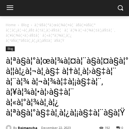
Home
Blog
à¦ªà§à¦°à¦œà¦¾à¦¤à¦¨à§à¦¤à§à¦°
à¦¦à¦¿à¦¬à¦¸à§‡ à¦†à¦¸à¦›à§‡à¦¨ à¦¨à¦¾ à¦¬à¦¾à¦‡à¦¡à§‡à¦¨,
à¦¥à¦¾à¦•à¦›à§‡à¦¨ à¦«à¦°à¦¾à¦¸à¦¿
à¦ªà§à¦°à§‡à¦¸à¦¿à¦¡à§‡à¦¨à§à¦Ÿ
Blog
à¦ªà§à¦°à¦œà¦¾à¦¤à¦¨à§à¦¤à§à¦°
à¦¦à¦¿à¦¬à¦¸à§‡ à¦†à¦¸à¦›à§‡à¦¨
à¦¨à¦¾ à¦¬à¦¾à¦‡à¦¡à§‡à¦¨,
à¦¥à¦¾à¦•à¦›à§‡à¦¨
à¦«à¦°à¦¾à¦¸à¦¿
à¦ªà§à¦°à§‡à¦¸à¦¿à¦¡à§‡à¦¨à§à¦Ÿ
By
Rojmancha
December 22, 2023
192
0