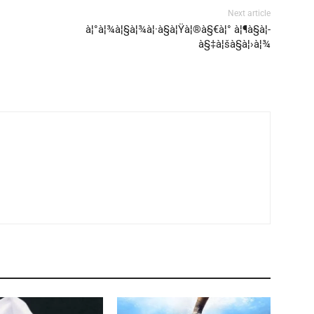
Next article
à¦°à¦¾à¦§à¦¾à¦·à§à¦Ÿà¦®à§€à¦° à¦¶à§à¦­
à§‡à¦šà§à¦›à¦¾