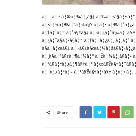
à¦—à¦¤ à¦®à¦¾à¦¸à§‡ à¦‰à¦¤à§à¦¤à¦° à
à¦•à¦¾à¦®à¦°à¦¾à§Ÿ à¦à¦• à¦®à¦¹à¦¿à¦
à¦†à¦¹à¦¤ à¦¹à§Ÿà§‡ à¦›à¦¿à¦²à§‡à¦¨à¥
à¦¿à¦¯à§à¦•à§à¦¤ à¦†à¦¨à¦¿à¦¸ à¦¸à¦¹ 
à§à¦à¦œà§‡ à¦¬à§‡à§œà¦¾à¦šà§à¦›à¦¿à
à¦¸à§à¦ªà§‡à¦¶à¦¾à¦² à¦Ÿà¦¾à¦¸à§à¦• à
à¦ªà§à¦²à¦¿à¦¶à§‡à¦° à¦œà§Ÿà§‡à¦¨à§
à¦¨à¦¿à¦¹à¦¤ à¦¹à§Ÿà§‡à¦›à§‡ à¦à¦• à¦
Share