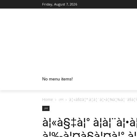
Friday, August 7, 2026
No menu items!
Home
দেশ
à¦«à§‡à¦° à¦à¦¨à¦•à¦¾à¦‰à¦¨à§à¦
দেশ
à¦«à§‡à¦° à¦à¦¨à¦
à¦‰à¦¤à§à¦¤à¦° à¦