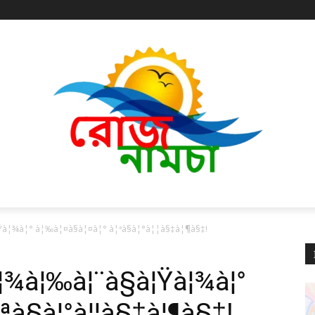
Ÿà¦¾à¦° à¦‰à¦¤à§à¦¤à¦° à¦ªà§à¦°à¦¦à§‡à¦¶à§‡!
•à¦¾à¦‰à¦¨à§à¦Ÿà¦¾à¦°
ªà§à¦°à¦¦à§‡à¦¶à§‡!