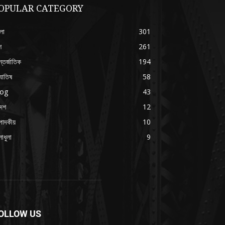
OPULAR CATEGORY
লা
301
শ
261
্তর্জাতিক
194
যোতিষ
58
log
43
দেশ
12
পাদকীয়
10
াধুলা
9
OLLOW US