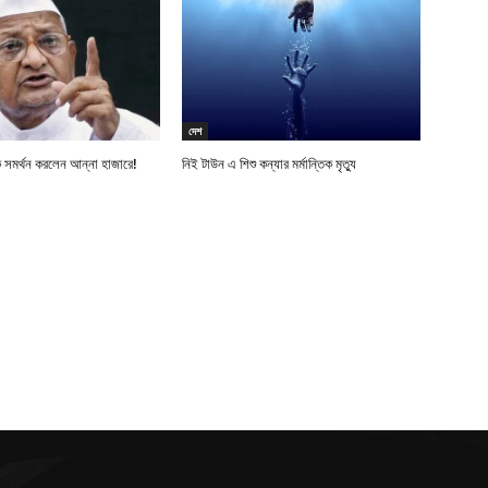
দেশ
 সমর্থন করলেন আন্না হাজারে!
নিই টাউন এ শিশু কন্যার মর্মান্তিক মৃত্যু