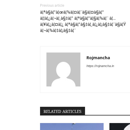
Previous article
à¦ªà§à¦°à¦œà¦¾à¦¤à¦¨à§à¦¤à§à¦°
à¦¦à¦¿à¦¬à¦¸à§‡à¦° à¦ªà§à¦°à¦§à¦¾à¦¨ à¦…
à¦¥à¦¿à¦¤à¦¿ à¦ªà§à¦°à§‡à¦¸à¦¿à¦¡à§‡à¦¨à§à¦Ÿ
à¦¬à¦¾à¦‡à¦¡à§‡à¦¨
Rojmancha
https://rojnamcha.in
RELATED ARTICLES