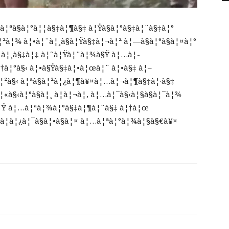
¦ªà§à¦°à¦¦à§‡à¦¶à§‡ à¦Ÿà§à¦°à§‡à¦¨à§‡à¦°
²à¦¾ à¦•à¦¨à¦¸à§à¦Ÿà§‡à¦¬à¦² à¦—à§à¦°à§à¦¤à¦°
¤ à¦¸à§‡à¦‡ à¦˜à¦Ÿà¦¨à¦¾à§Ÿ à¦…à¦­
à¦†à¦°à§‹ à¦•à§Ÿà§‡à¦•à¦œà¦¨ à¦•à§‡ à¦–
¦²à§‹ à¦ªà§à¦²à¦¿à¦¶à¥¤à¦…à¦¬à¦¶à§‡à¦·à§‡
¦«à§‹à¦°à§à¦¸ à¦à¦¬à¦‚ à¦…à¦¯à§‹à¦§à§à¦¯à¦¾
à¦Ÿ à¦…à¦ªà¦¾à¦°à§‡à¦¶à¦¨à§‡ à¦†à¦œ
…à¦­à¦¿à¦¯à§à¦•à§à¦¤ à¦…à¦ªà¦°à¦¾à¦§à§€à¥¤