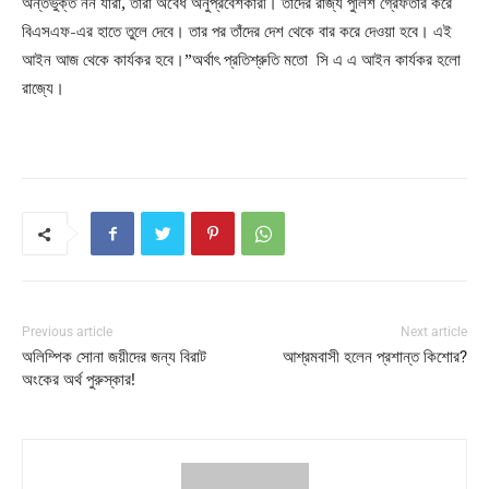
অন্তর্ভুক্ত নন যাঁরা, তাঁরা অবৈধ অনুপ্রবেশকারী। তাঁদের রাজ্য পুলিশ গ্রেফতার করে
বিএসএফ-এর হাতে তুলে দেবে। তার পর তাঁদের দেশ থেকে বার করে দেওয়া হবে। এই
আইন আজ থেকে কার্যকর হবে।”অর্থাৎ প্রতিশ্রুতি মতো সি এ এ আইন কার্যকর হলো
রাজ্যে।
Previous article
Next article
অলিম্পিক সোনা জয়ীদের জন্য বিরাট
আশ্রমবাসী হলেন প্রশান্ত কিশোর?
অংকের অর্থ পুরুস্কার!