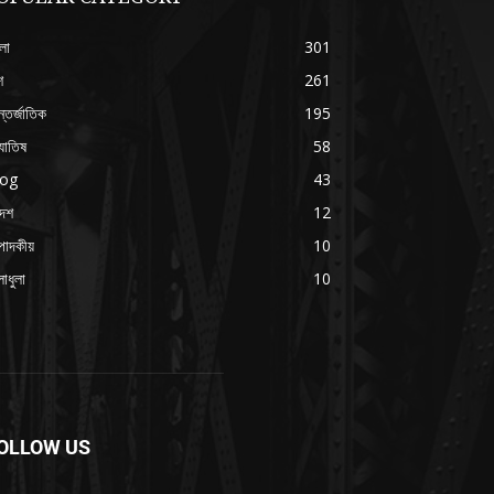
লা
301
শ
261
্তর্জাতিক
195
যোতিষ
58
log
43
দেশ
12
পাদকীয়
10
াধুলা
10
OLLOW US