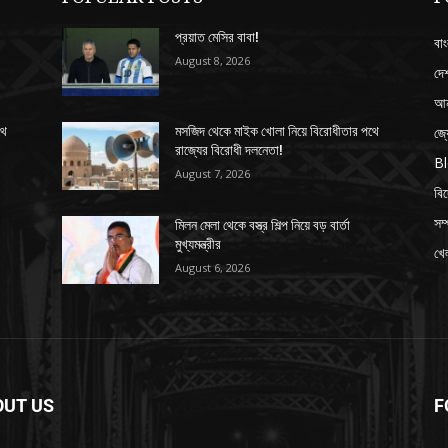
প্রয়াত মেসির বাবা!
বাং
August 8, 2026
দে
আন
জ্
থে
মসজিদ থেকে মাইক খোলা নিয়ে বিরোধীতার পথে
রাজ্যের বিরোধী দলনেতা!
B
August 7, 2026
বি
সম্
মিলন মেলা থেকে বস্ত্র শিল্প নিয়ে বড় বার্তা
মুখ্যমন্ত্রীর
খেল
August 6, 2026
OUT US
F