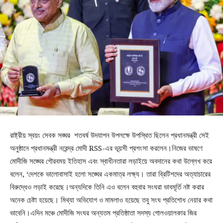
রাষ্ট্রীয় স্বয়ং সেবক সঙ্ঘর শতবর্ষ উদযাপন উপলক্ষে উপস্থিত ছিলেন প্রধানমন্ত্রী সেই
অনুষ্ঠানে প্রধানমন্ত্রী নরেন্দ্র মোদী RSS-এর ভূয়সী প্রশংসা করলেন।নিজের ভাষণে
মোদীজি সঙ্ঘের গৌরবময় ইতিহাস এবং স্বাধীনতারা লড়াইয়ে অবদানের কথা উল্লেখ করে
বলেন, ‘দেশকে ভালোবাসাই হলো সঙ্ঘের একমাত্র লক্ষ্য। তারা ব্রিটিশদের অত্যাচারের
বিরুদ্ধেও লড়াই করেছে।অন্যদিকে তিনি এও বলেন বহুবার সংঘরা ভাবমূর্তি নষ্ট করার
অনেক চেষ্টা হয়েছে। মিথ্যা অভিযোগ ও মামলাও হয়েছে তবু সংঘ প্রতিশোধ নেয়ার কথা
ভাবেনি।এদিন মঞ্চে মোদীজি সংঘর অন্যতম প্রতিষ্ঠাতা সদস্য গোলওয়ালকার জির