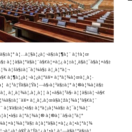
à¦¦à§‡à¦° à¦…à¦§à¦¿à¦¬à§‡à¦¶à¦¨ à¦†à¦œ
à§‡ à¦¦à§à¦°à§à¦¨à§€à¦¤à¦¿ à¦‡à¦¸à§à¦¯à§à¦¤à§‡
à¦¾ à¦šà§‡à¦¯à¦¼à§‡ à¦¸à¦°à¦¬
à§€ à¦¶à¦¿à¦¬à¦¿à¦°à¥¤ à¦°à¦¾à¦œà¦¸à¦­
à¦­ à¦¹à¦Ÿà§à¦Ÿà¦—à§‹à¦²à§‡à¦° à¦®à¦¾à¦à§‡
¦¸ à¦¸à¦¾à¦‚à¦¸à¦¦ à¦«à§à¦²à§‹ à¦¦à§‡à¦¬à§€
¡à¦¼à§‡à¦¨à¥¤ à¦¸à¦‚à¦œà§à¦žà¦¾à¦¹à§€à¦¨
¨ à¦¥à§‡à¦•à§‡ à¦ªà¦¡à¦¼à§‡ à¦¯à¦¾à¦¨
à¦à¦•à§‡ à¦°à¦¾à¦® à¦®à¦¨à§‹à¦¹à¦°
à¦¤à¦¾à¦²à§‡ à¦­à¦°à§à¦¤à¦¿ à¦•à¦°à¦¾
¬à¦¿à¦·à§Ÿ à¦Ÿà¦¿ à¦•à¦‚à¦—à§à¦°à§‡à¦¸