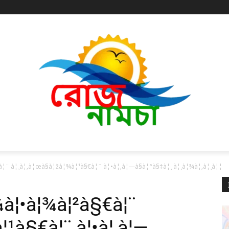
à¦¨ à¦¸à¦‚à¦œà§à¦žà¦¾à¦¹à§€à¦¨ à¦•à¦‚à¦—à§à¦°à§‡à¦¸ à¦¸à¦¾à¦‚à¦¸à¦¦
à¦¾à¦•à¦¾à¦²à§€à¦¨
¦¹à§€à¦¨ à¦•à¦‚à¦—