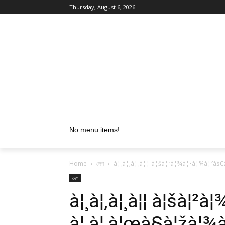
Thursday, August 6, 2026
No menu items!
Home
দেশ
à¦¸à¦‚à¦¸à¦¦ à¦šà¦²à¦¾à¦•à¦¾à¦²à§€
দেশ
à¦¸à¦‚à¦¸à¦¦ à¦šà¦²
à¦¸à¦‚à¦œà§à¦žà¦¾à