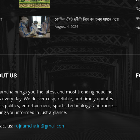
বি
সম্
লো
কোভিড টেস্ট দুর্নীতি নিয়ে বড় তথ্য সামনে এলো
August 4, 2026
খেল
OUT US
F
amcha brings you the latest and most trending headline
 every day. We deliver crisp, reliable, and timely updates
ss politics, entertainment, sports, technology, and more—
ing you informed in just a glance.
act us:
rojnamcha.in@gmail.com