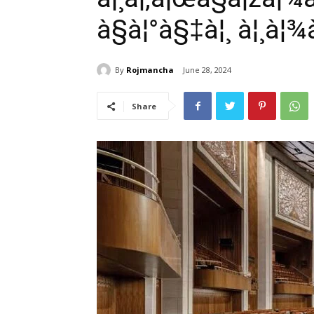
à§à¦°à§‡à¦¸ à¦¸à¦¾à
By
Rojmancha
June 28, 2024
Share