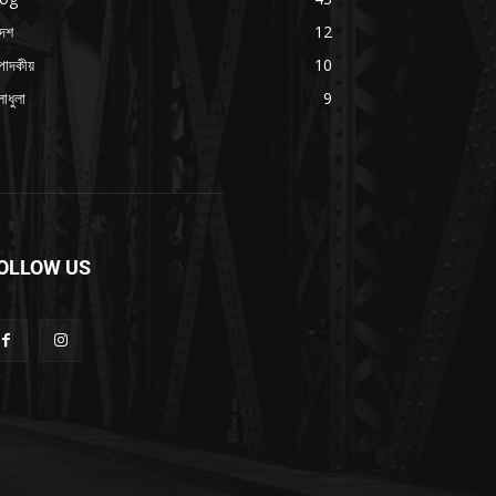
দেশ
12
পাদকীয়
10
াধুলা
9
OLLOW US