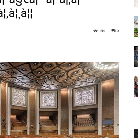
¦‚à¦¸à¦¦
144
0