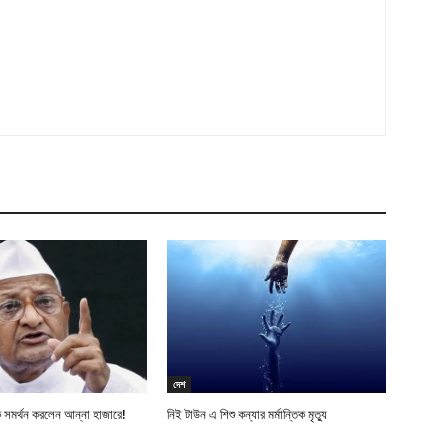
দেশ
 সমর্থন করলেন আন্না হাজারে!
নিই টাউন এ শিশু কন্যার মর্মান্তিক মৃত্যু