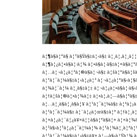
à¦¶à§à¦°à§ à¦¹à§Ÿà§‡à¦›à§‡ à¦¸à¦‚à¦¸
à¦¶à¦¿à¦•à§à¦·à¦¾ à¦•à§à¦·à§‡à¦¤à§à¦°
à¦…à¦¬à¦¿à¦²à¦®à§à¦¬à§‡ à¦šà¦°à§à¦š
à¦¹à¦¯à¦¼à§‡à¦›à¦¿à¦² à¦¬à¦¿à¦°à§‹à¦§
à¦¾à¦¯à¦¼ à¦¸à§‡à¦‡ à¦¬à¦¿à¦•à§à¦·à§‹
à¦†à¦šà¦®à¦•à¦¾à¦‡ à¦•à¦‚à¦—à§à¦°à§‡à
à¦…à¦¸à§à¦¸à§à¦¥ à¦¹à¦¯à¦¼à§‡ à¦ªà¦
à¦¹à¦¯à¦¼à§‡ à¦¨à¦¿à¦œà§‡à¦° à¦†à¦¸à¦
à¦¤à¦¿à¦¨à¦¿à¥¤à¦¦à§à¦°à§à¦¤ à¦¤à¦¾
à¦²à§‹à¦¹à¦¿à¦¯à¦¼à¦¾ à¦¹à¦¾à¦¸à¦ªà¦¾
à¦¹à¦¯à¦¼à§‡à¦›à§‡à¥¤ à¦—à§‹à¦Ÿà¦¾ à¦