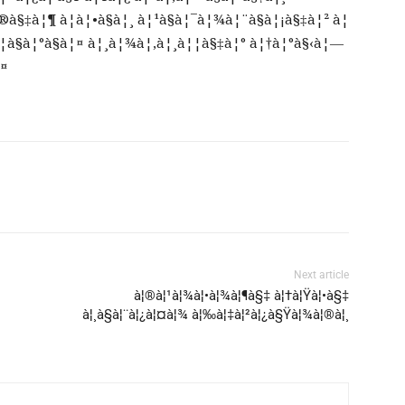
‡à¦¶ à¦à¦•à§à¦¸ à¦¹à§à¦¯à¦¾à¦¨à§à¦¡à§‡à¦² à¦
à¦¦à§à¦°à§à¦¤ à¦¸à¦¾à¦‚à¦¸à¦¦à§‡à¦° à¦†à¦°à§‹à¦—
¥¤
Next article
à¦®à¦¹à¦¾à¦•à¦¾à¦¶à§‡ à¦†à¦Ÿà¦•à§‡
à¦¸à§à¦¨à¦¿à¦¤à¦¾ à¦‰à¦‡à¦²à¦¿à§Ÿà¦¾à¦®à¦¸