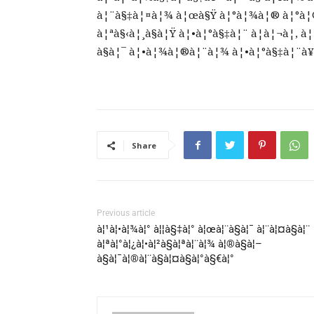
à¦¨à§‡à¦¤à¦¾ à¦œà§Ÿ à¦°à¦¾à¦® à¦°à¦®à§
à¦ªà§‹à¦¸à§à¦Ÿ à¦•à¦°à§‡à¦¨ à¦à¦¬à¦‚ 
à§à¦¯ à¦•à¦¾à¦®à¦¨à¦¾ à¦•à¦°à§‡à¦¨à
Share
Previous article
à¦¹à¦•à¦¾à¦° à¦¦à§‡à¦° à¦œà¦¨à§à¦¯ à¦¨à¦¤à§à¦¨
à¦ªà¦°à¦¿à¦•à¦²à§à¦ªà¦¨à¦¾ à¦®à§à¦–
à§à¦¯à¦®à¦¨à§à¦¤à§à¦°à§€à¦°