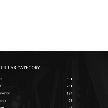
OPULAR CATEGORY
লা
301
শ
261
্তর্জাতিক
194
যোতিষ
58
log
43