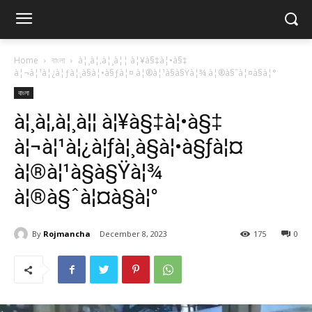
Home
বাংলা
à¦¸à¦‚à¦¸à¦¦ à¦¥à§‡à¦•à§‡
à¦¬à¦¹à¦¿à¦ƒà¦¸à§à¦•à§ƒà¦¤ à¦®à¦¹à§à§Ÿà¦¾ à¦®à§ˆà¦¤à§à¦°
বাংলা
à¦¸à¦‚à¦¸à¦¦ à¦¥à§‡à¦•à§‡
à¦¬à¦¹à¦¿à¦ƒà¦¸à§à¦•à§ƒà¦¤
à¦®à¦¹à§à§Ÿà¦¾
à¦®à§ˆà¦¤à§à¦°
By
Rojmancha
December 8, 2023
175
0