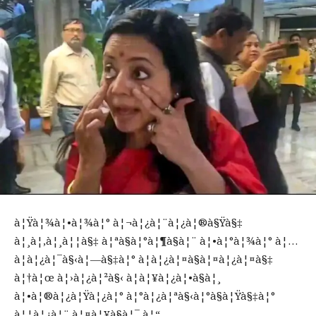
à¦Ÿà¦¾à¦•à¦¾à¦° à¦¬à¦¿à¦¨à¦¿à¦®à§Ÿà§‡
à¦¸à¦‚à¦¸à¦¦à§‡ à¦ªà§à¦°à¦¶à§à¦¨ à¦•à¦°à¦¾à¦° à¦…
à¦­à¦¿à¦¯à§‹à¦—à§‡à¦° à¦­à¦¿à¦¤à§à¦¤à¦¿à¦¤à§‡
à¦†à¦œ à¦›à¦¿à¦²à§‹ à¦à¦¥à¦¿à¦•à§à¦¸
à¦•à¦®à¦¿à¦Ÿà¦¿à¦° à¦°à¦¿à¦ªà§‹à¦°à§à¦Ÿà§‡à¦°
à¦¦à¦¿à¦¨ à¦¤à¦¥à§à¦¯ à¦“