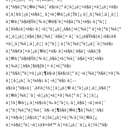
à¦ªà§à¦°à¦®à¦¾à¦¨à§‡à¦° à¦­à¦¿à¦¤à§à¦¤à¦¿à¦¤à§‡
à¦à¦¥à¦¿à¦•à§à¦¸ à¦•à¦®à¦¿à¦Ÿà¦¿ à¦¸à¦¾à¦‚à¦¸à¦¦
à¦®à¦¹à§à§Ÿà¦¾ à¦®à§ˆà¦¤à§à¦°à¦•à§‡ à¦ªà¦¦
à¦¥à§‡à¦•à§‡ à¦¬à¦¹à¦¿à¦¸à§à¦•à¦¾à¦° à¦•à¦°à¦¾à¦°
à¦¸à¦¿à¦¦à§à¦§à¦¾à¦¨à§à¦¤ à¦¨à¦¿à§Ÿà§‡à¦›à§‡à¥
¤à¦¸à¦¾à¦‚à¦¸à¦¦ à¦ªà¦¦ à¦¹à¦¾à¦°à¦¿à¦¯à¦¼à§‡
à¦°à§€à¦¤à¦¿à¦®à¦¤à§‹ à¦•à§à¦·à§à¦¬à§à¦§
à¦®à¦¹à§à§Ÿà¦¾ à¦¸à§à¦•à¦¾à¦¨à§à¦¤à¦•à§‡
à¦‰à¦¦à§à¦§à§ƒà¦¤ à¦•à¦°à§‡
à¦ªà§à¦°à¦¤à¦¿à¦¶à§‹à¦§à§‡à¦° à¦¬à¦¾à¦°à§à¦¤à¦¾
à¦¦à¦¿à¦¯à¦¼à§‡ à¦¬à¦²à§‡ à¦—
à§‡à¦²à§‡à¦¨,â€à¦†à¦¦à¦¿à¦® à¦¹à¦¿à¦‚à¦¸à§à¦°
à¦®à¦¾à¦¨à¦¬à¦¿à¦•à¦¤à¦¾à¦° à¦¯à¦¦à¦¿
à¦†à¦®à¦¿ à¦•à§‡à¦‰ à¦¹à¦‡, à¦¸à§à¦¬à¦œà¦¨
à¦¹à¦¾à¦°à¦¾à¦¨à§‹ à¦¶à§à¦®à¦¶à¦¾à¦¨à§‡
à¦¤à§‹à¦¦à§‡à¦° à¦šà¦¿à¦¤à¦¾ à¦†à¦®à¦¿
à¦¤à§à¦²à¦¬à¦‡à¥¤â€™ à¦¤à¦¿à¦¨à¦¿ à¦†à¦°à§‹