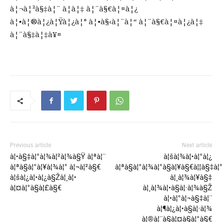
à¦¬à¦²à§‡à¦¨ à¦à¦‡ à¦¨à§€à¦¤à¦¿
à¦•à¦®à¦¿à¦Ÿà¦¿à¦° à¦•à§‹à¦¨à¦“ à¦¨à§€à¦¤à¦¿à¦‡
à¦¨à§‡à¦‡à¥¤
Previous article
Next article
à¦•à§‡à¦°à¦¾à¦²à¦¾à§Ÿ à¦ªà¦¨
à¦šà¦¾à¦•à¦°à¦¿
à¦ªà§à¦°à¦¥à¦¾à¦° à¦¬à¦²à§€
à¦ªà§à¦°à¦¾à¦°à§à¦¥à§€à¦¦à§‡à¦
à¦šà¦¿à¦•à¦¿à§Žà¦¸à¦•
à¦¸à¦¾à¦¥à§‡
à¦¤à¦°à§à¦£à§€
à¦¸à¦¾à¦•à§à¦·à¦¾à§Ž
à¦•à¦°à¦¬à§‡à¦¨
à¦¶à¦¿à¦•à§à¦·à¦¾
à¦®à¦¨à§à¦¤à§à¦°à§€