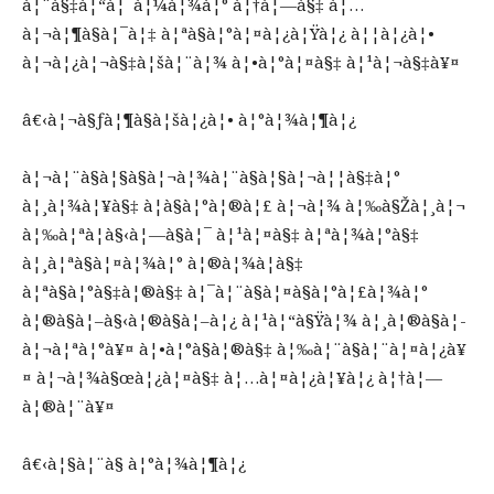
à¦¨à§‡à¦“à¦¯à¦¼à¦¾à¦° à¦†à¦—à§‡ à¦…
à¦¬à¦¶à§à¦¯à¦‡ à¦ªà§à¦°à¦¤à¦¿à¦Ÿà¦¿ à¦¦à¦¿à¦•
à¦¬à¦¿à¦¬à§‡à¦šà¦¨à¦¾ à¦•à¦°à¦¤à§‡ à¦¹à¦¬à§‡à¥¤
â€‹à¦¬à§ƒà¦¶à§à¦šà¦¿à¦• à¦°à¦¾à¦¶à¦¿
à¦¬à¦¨à§à¦§à§à¦¬à¦¾à¦¨à§à¦§à¦¬à¦¦à§‡à¦°
à¦¸à¦¾à¦¥à§‡ à¦­à§à¦°à¦®à¦£ à¦¬à¦¾ à¦‰à§Žà¦¸à¦¬
à¦‰à¦ªà¦­à§‹à¦—à§à¦¯ à¦¹à¦¤à§‡ à¦ªà¦¾à¦°à§‡
à¦¸à¦ªà§à¦¤à¦¾à¦° à¦®à¦¾à¦à§‡
à¦ªà§à¦°à§‡à¦®à§‡ à¦¯à¦¨à§à¦¤à§à¦°à¦£à¦¾à¦°
à¦®à§à¦–à§‹à¦®à§à¦–à¦¿ à¦¹à¦“à§Ÿà¦¾ à¦¸à¦®à§à¦­
à¦¬à¦ªà¦°à¥¤ à¦•à¦°à§à¦®à§‡ à¦‰à¦¨à§à¦¨à¦¤à¦¿à¥
¤ à¦¬à¦¾à§œà¦¿à¦¤à§‡ à¦…à¦¤à¦¿à¦¥à¦¿ à¦†à¦—
à¦®à¦¨à¥¤
â€‹à¦§à¦¨à§ à¦°à¦¾à¦¶à¦¿