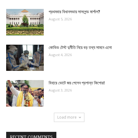
প্রথমবার বিধানসভায় সাসপেন্ড মার্শাল?
August 5, 2026
কোভিড টেস্ট দুর্নীতি নিয়ে বড় তথ্য সামনে এলো
August 4, 2026
বিহারে ভোটে জয় পেলেন প্রশান্ত কিশোর!
August 3, 2026
Load more
RECENT COMMENTS