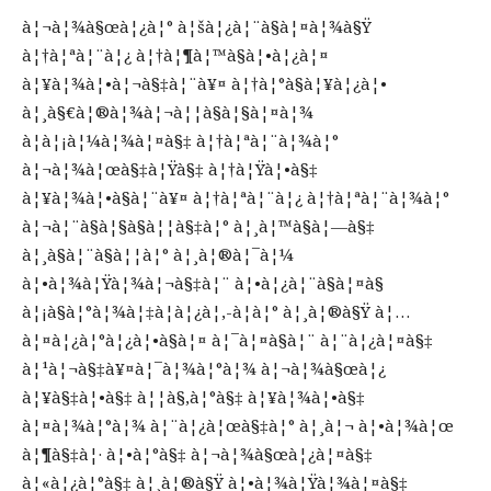
à¦¬à¦¾à§œà¦¿à¦° à¦šà¦¿à¦¨à§à¦¤à¦¾à§Ÿ
à¦†à¦ªà¦¨à¦¿ à¦†à¦¶à¦™à§à¦•à¦¿à¦¤
à¦¥à¦¾à¦•à¦¬à§‡à¦¨à¥¤ à¦†à¦°à§à¦¥à¦¿à¦•
à¦¸à§€à¦®à¦¾à¦¬à¦¦à§à¦§à¦¤à¦¾
à¦à¦¡à¦¼à¦¾à¦¤à§‡ à¦†à¦ªà¦¨à¦¾à¦°
à¦¬à¦¾à¦œà§‡à¦Ÿà§‡ à¦†à¦Ÿà¦•à§‡
à¦¥à¦¾à¦•à§à¦¨à¥¤ à¦†à¦ªà¦¨à¦¿ à¦†à¦ªà¦¨à¦¾à¦°
à¦¬à¦¨à§à¦§à§à¦¦à§‡à¦° à¦¸à¦™à§à¦—à§‡
à¦¸à§à¦¨à§à¦¦à¦° à¦¸à¦®à¦¯à¦¼
à¦•à¦¾à¦Ÿà¦¾à¦¬à§‡à¦¨ à¦•à¦¿à¦¨à§à¦¤à§
à¦¡à§à¦°à¦¾à¦‡à¦­à¦¿à¦‚-à¦à¦° à¦¸à¦®à§Ÿ à¦…
à¦¤à¦¿à¦°à¦¿à¦•à§à¦¤ à¦¯à¦¤à§à¦¨ à¦¨à¦¿à¦¤à§‡
à¦¹à¦¬à§‡à¥¤à¦¯à¦¾à¦°à¦¾ à¦¬à¦¾à§œà¦¿
à¦¥à§‡à¦•à§‡ à¦¦à§‚à¦°à§‡ à¦¥à¦¾à¦•à§‡
à¦¤à¦¾à¦°à¦¾ à¦¨à¦¿à¦œà§‡à¦° à¦¸à¦¬ à¦•à¦¾à¦œ
à¦¶à§‡à¦· à¦•à¦°à§‡ à¦¬à¦¾à§œà¦¿à¦¤à§‡
à¦«à¦¿à¦°à§‡ à¦¸à¦®à§Ÿ à¦•à¦¾à¦Ÿà¦¾à¦¤à§‡