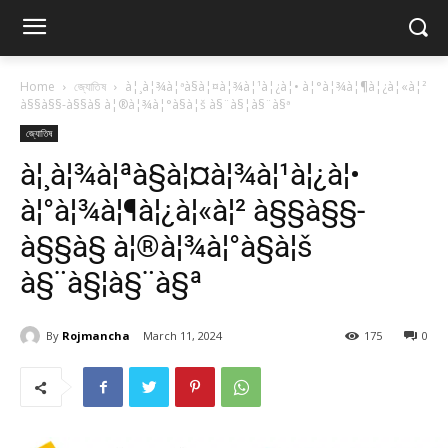
Home
জ্যোতিষ
à¦¸à¦¾à¦ªà§à¦¤à¦¾à¦¹à¦¿à¦• à¦°à¦¾à¦¶à¦¿à¦«à¦²
à§§à§§-à§§à§­ à¦®à¦¾à¦°à§à¦š à§¨à§¦à§¨à§ª
জ্যোতিষ
à¦¸à¦¾à¦ªà§à¦¤à¦¾à¦¹à¦¿à¦•
à¦°à¦¾à¦¶à¦¿à¦«à¦² à§§à§§-
à§§à§­ à¦®à¦¾à¦°à§à¦š
à§¨à§¦à§¨à§ª
By
Rojmancha
March 11, 2024
175
0