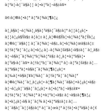
à¦ªà¦›à¦¨à§à¦¦ à¦•à¦°à¦¬à§‡à¥¤
â€‹à¦®à¦•à¦° à¦°à¦¾à¦¶à¦¿
à¦¸à§à¦¬à¦¾à¦¸à§à¦¹à§à¦¯à§‡à¦° à¦¦à¦¿à¦•
à¦¦à¦¿à§Ÿà§‡ à¦à¦‡ à¦¸à¦®à§Ÿà¦•à¦¾à¦²à¦Ÿà¦¿
à¦®à¦¨à§à¦¦ à¦¯à¦¾à¦¬à§‡, à¦•à¦¾à¦œà§‡à¦‡
à¦†à¦ªà¦¨à¦¿ à¦•à¦¿ à¦–à¦¾à¦šà§à¦›à§‡à¦¨ à¦¸à§‡
à¦¬à§à¦¯à¦¾à¦ªà¦¾à¦°à§‡ à¦¸à¦¤à¦°à§à¦•
à¦¹à§‹à¦¨à¥¤ à¦†à¦ªà¦¨à¦¾à¦° à¦–à¦°à¦šà§‡ à¦…
à¦ªà§à¦°à¦¤à§à¦¯à¦¾à¦¶à¦¿à¦¤
à¦‰à¦¤à§à¦¥à¦¾à¦¨ à¦†à¦ªà¦¨à¦¾à¦°
à¦®à¦¾à¦¨à¦¸à¦¿à¦• à¦¶à¦¾à¦¨à§à¦¤à¦¿à¦•à§‡
à¦¬à¦¿à¦˜à§à¦¨à¦¿à¦¤ à¦•à¦°à¦¬à§‡à¥¤
à¦†à¦ªà¦¨à¦¾à¦° à¦¤à¦°à¦«à§‡ à¦¬à§‡à¦¶à¦¿
à¦•à¦¿à¦›à§ à¦¨à¦¾ à¦•à¦°à§‡à¦‡ à¦…
à¦¨à§à¦¯à¦¦à§‡à¦° à¦¨à¦œà¦° à¦†à¦•à¦°à§à¦·à¦£