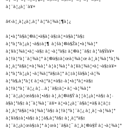
à¦¨à¦¿à¦¨à¥¤
â€‹à¦¸à¦¿à¦‚à¦¹ à¦°à¦¾à¦¶à¦¿
à¦•à¦°à§à¦®à¦•à§à¦·à§‡à¦¤à§à¦°à§‡
à¦ªà¦°à¦¿à¦¬à§‡à¦¶ à¦šà¦®à§Žà¦•à¦¾à¦°
à¦¥à¦¾à¦•à¦¬à§‡ à¦¬à¦²à§‡ à¦®à¦¨à§‡ à¦¹à§Ÿà¥¤
à¦†à¦ªà¦¨à¦¾à¦° à¦®à§‡à¦œà¦¾à¦œ à¦¸à¦¾à¦°à¦¾
à¦¸à¦ªà§à¦¤à¦¾à¦¹ à¦­à¦¾à¦² à¦¥à¦¾à¦•à¦¬à§‡à¥¤
à¦ªà¦°à¦¿à¦¬à¦¾à¦°à§‡à¦° à¦‡à¦šà§à¦›à¦¾
à¦ªà§‚à¦°à¦£ à¦•à¦°à¦¤à§‡-à¦•à¦°à¦¤à§‡
à¦†à¦ªà¦¨à¦¿ à¦…à¦¨à§‡à¦• à¦¬à¦¾à¦°
à¦¨à¦¿à¦œà§‡à¦•à§‡ à¦¸à¦®à§Ÿ à¦¦à¦¿à¦¤à§‡ à¦­
à§à¦²à§‡ à¦¯à¦¾à¦¨à¥¤ à¦•à¦¿à¦¨à§à¦¤à§ à¦à¦‡
à¦¸à¦ªà§à¦¤à¦¾à¦¹à§‡ à¦†à¦ªà¦¨à¦¿ à¦¸à¦¬à¦¾à¦°
à¦¥à§‡à¦•à§‡ à¦¦à§‚à¦°à§‡ à¦¸à¦°à§‡
à¦¨à¦¿à¦œà§‡à¦° à¦œà¦¨à§à¦¯ à¦¸à¦®à§Ÿ à¦¬à¦¾à¦°