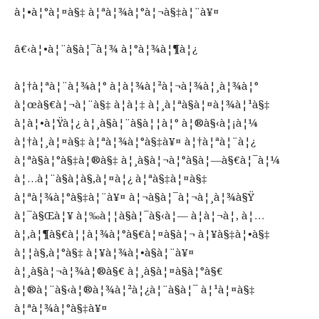
à¦•à¦°à¦¤à§‡ à¦ªà¦¾à¦°à¦¬à§‡à¦¨à¥¤
â€‹à¦•à¦¨à§à¦¯à¦¾ à¦°à¦¾à¦¶à¦¿
à¦†à¦ªà¦¨à¦¾à¦° à¦­à¦¾à¦²à¦¬à¦¾à¦¸à¦¾à¦°
à¦œà§€à¦¬à¦¨à§‡ à¦à¦‡ à¦¸à¦ªà§à¦¤à¦¾à¦¹à§‡
à¦à¦•à¦Ÿà¦¿ à¦¸à§à¦¨à§à¦¦à¦° à¦®à§‹à¦¡à¦¼
à¦†à¦¸à¦¤à§‡ à¦ªà¦¾à¦°à§‡à¥¤ à¦†à¦ªà¦¨à¦¿
à¦ªà§à¦°à§‡à¦®à§‡ à¦¸à§à¦¬à¦°à§à¦—à§€à¦¯à¦¼
à¦…à¦¨à§à¦­à§‚à¦¤à¦¿ à¦ªà§‡à¦¤à§‡
à¦ªà¦¾à¦°à§‡à¦¨à¥¤ à¦¬à§à¦¯à¦¬à¦¸à¦¾à§Ÿ
à¦¯à§Œà¦¥ à¦‰à¦¦à§à¦¯à§‹à¦— à¦à¦¬à¦‚ à¦…
à¦‚à¦¶à§€à¦¦à¦¾à¦°à§€à¦¤à§à¦¬ à¦¥à§‡à¦•à§‡
à¦¦à§‚à¦°à§‡ à¦¥à¦¾à¦•à§à¦¨à¥¤
à¦¸à§à¦¬à¦¾à¦®à§€ à¦¸à§à¦¤à§à¦°à§€
à¦®à¦¨à§‹à¦®à¦¾à¦²à¦¿à¦¨à§à¦¯ à¦¹à¦¤à§‡
à¦ªà¦¾à¦°à§‡à¥¤