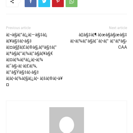
Previous article
Next article
à¦¬à§à¦°à¦¿à¦—à§‡à¦¡
à¦¦à§‡à¦¶ à¦œà§à§œà§‡
à¦¥à§‡à¦•à§‡
à¦•à¦¾à¦°à§à¦¯à¦•à¦° à¦¹à¦²à§‹
à¦¤à§ƒà¦£à¦®à§‚à¦²à§‡à¦°
CAA
à¦ªà§à¦°à¦¾à¦°à§à¦¥à§€
à¦¤à¦¾à¦²à¦¿à¦•à¦¾
à¦˜à§‹à¦·à¦£à¦¾,
à¦°à§Ÿà§‡à¦›à§‡
à¦à¦•à¦¾à¦§à¦¿à¦• à¦šà¦®à¦•à¥
¤