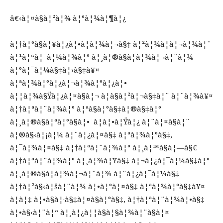
â€‹à¦¤à§à¦²à¦¾ à¦°à¦¾à¦¶à¦¿
à¦†à¦°à§à¦¥à¦¿à¦•à¦­à¦¾à¦¬à§‡ à¦²à¦¾à¦­à¦¬à¦¾à¦¨
à¦¹à¦“à¦¯à¦¼à¦¾à¦° à¦¸à¦®à§à¦­à¦¾à¦¬à¦¨à¦¾
à¦°à¦¯à¦¼à§‡à¦›à§‡à¥¤
à¦ªà¦¾à¦°à¦¿à¦¬à¦¾à¦°à¦¿à¦•
à¦¦à¦¾à§Ÿà¦¿à¦¤à§à¦¬ à¦­à§à¦²à¦¬à§‡à¦¨ à¦¨à¦¾à¥¤
à¦†à¦ªà¦¨à¦¾à¦° à¦ªà§à¦°à§‡à¦®à§‡à¦°
à¦¸à¦®à§à¦ªà¦°à§à¦• à¦à¦•à¦Ÿà¦¿ à¦¨à¦¤à§à¦¨
à¦®à§‹à¦¡à¦¼ à¦¨à¦¿à¦¤à§‡ à¦ªà¦¾à¦°à§‡,
à¦¯à¦¾à¦¤à§‡ à¦†à¦ªà¦¨à¦¾à¦° à¦¸à¦™à§à¦—à§€
à¦†à¦ªà¦¨à¦¾à¦° à¦¸à¦¾à¦¥à§‡ à¦¬à¦¿à¦¯à¦¼à§‡à¦°
à¦¸à¦®à§à¦­à¦¾à¦¬à¦¨à¦¾ à¦¨à¦¿à¦¯à¦¼à§‡
à¦†à¦²à§‹à¦šà¦¨à¦¾ à¦•à¦°à¦¤à§‡ à¦ªà¦¾à¦°à§‡à¥¤
à¦à¦‡ à¦•à§à¦·à§‡à¦¤à§à¦°à§‡, à¦†à¦ªà¦¨à¦¾à¦•à§‡
à¦•à§‹à¦¨à¦“ à¦¸à¦¿à¦¦à§à¦§à¦¾à¦¨à§à¦¤