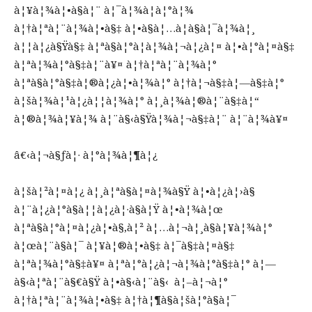
à¦¥à¦¾à¦•à§à¦¨ à¦¯à¦¾à¦à¦°à¦¾
à¦†à¦ªà¦¨à¦¾à¦•à§‡ à¦•à§à¦…à¦­à§à¦¯à¦¾à¦¸
à¦¦à¦¿à§Ÿà§‡ à¦ªà§à¦°à¦­à¦¾à¦¬à¦¿à¦¤ à¦•à¦°à¦¤à§‡
à¦ªà¦¾à¦°à§‡à¦¨à¥¤ à¦†à¦ªà¦¨à¦¾à¦°
à¦ªà§à¦°à§‡à¦®à¦¿à¦•à¦¾à¦° à¦†à¦¬à§‡à¦—à§‡à¦°
à¦šà¦¾à¦¹à¦¿à¦¦à¦¾à¦° à¦¸à¦¾à¦®à¦¨à§‡à¦“
à¦®à¦¾à¦¥à¦¾ à¦¨à§‹à§Ÿà¦¾à¦¬à§‡à¦¨ à¦¨à¦¾à¥¤
â€‹à¦¬à§ƒà¦· à¦°à¦¾à¦¶à¦¿
à¦šà¦²à¦¤à¦¿ à¦¸à¦ªà§à¦¤à¦¾à§Ÿ à¦•à¦¿à¦›à§
à¦¨à¦¿à¦°à§à¦¦à¦¿à¦·à§à¦Ÿ à¦•à¦¾à¦œ
à¦ªà§à¦°à¦¤à¦¿à¦•à§‚à¦² à¦…à¦¬à¦¸à§à¦¥à¦¾à¦°
à¦œà¦¨à§à¦¯ à¦¥à¦®à¦•à§‡ à¦¯à§‡à¦¤à§‡
à¦ªà¦¾à¦°à§‡à¥¤ à¦ªà¦°à¦¿à¦¬à¦¾à¦°à§‡à¦° à¦—
à§‹à¦ªà¦¨à§€à§Ÿ à¦•à§‹à¦¨à§‹ à¦–à¦¬à¦°
à¦†à¦ªà¦¨à¦¾à¦•à§‡ à¦†à¦¶à§à¦šà¦°à§à¦¯