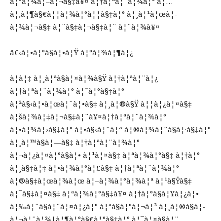
à¦°à¦¾à¦–à¦¬à§‡à¥¤ à¦†à¦ªà¦¨à¦¾à¦° à¦…
à¦‚à¦¶à§€à¦¦à¦¾à¦°à¦¦à§‡à¦° à¦¸à¦¹à¦œà¦­
à¦¾à¦¬à§‡ à¦¨à§‡à¦¬à§‡à¦¨ à¦¨à¦¾à¥¤
â€‹à¦•à¦°à§à¦•à¦Ÿ à¦°à¦¾à¦¶à¦¿
à¦à¦‡ à¦¸à¦ªà§à¦¤à¦¾à§Ÿ à¦†à¦ªà¦¨à¦¿
à¦†à¦ªà¦¨à¦¾à¦° à¦˜à¦°à§‡à¦°
à¦²à§‹à¦•à¦œà¦¨à¦•à§‡ à¦¸à¦®à§Ÿ à¦¦à¦¿à¦¤à§‡
à¦šà¦¾à¦‡à¦¬à§‡à¦¨à¥¤à¦†à¦ªà¦¨à¦¾à¦°
à¦•à¦¾à¦›à§‡à¦° à¦•à§‹à¦¨à¦“ à¦®à¦¾à¦¨à§à¦·à§‡à¦°
à¦¸à¦™à§à¦—à§‡ à¦†à¦ªà¦¨à¦¾à¦°
à¦¬à¦¿à¦¤à¦°à§à¦• à¦¹à¦¤à§‡ à¦ªà¦¾à¦°à§‡ à¦†à¦°
à¦¸à§‡à¦‡ à¦•à¦¾à¦°à¦£à§‡ à¦†à¦ªà¦¨à¦¾à¦°
à¦®à§‡à¦œà¦¾à¦œ à¦–à¦¾à¦°à¦¾à¦ª à¦¹à§Ÿà§‡
à¦¯à§‡à¦¤à§‡ à¦ªà¦¾à¦°à§‡à¥¤ à¦†à¦°à§à¦¥à¦¿à¦•
à¦‰à¦¨à§à¦¨à¦¤à¦¿à¦° à¦ªà§à¦°à¦¬à¦² à¦¸à¦®à§à¦­
à¦¬à¦¨à¦¾|à¦¶à¦°à§€à¦°à§‡à¦° à¦¯à¦¤à§à¦¨