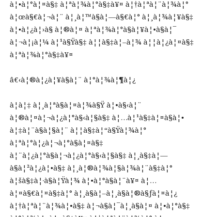
à¦•à¦°à¦¤à§‡ à¦ªà¦¾à¦°à§‡à¥¤ à¦†à¦ªà¦¨à¦¾à¦°
à¦œà§€à¦¬à¦¨ à¦¸à¦™à§à¦—à§€à¦° à¦¸à¦¾à¦¥à§‡
à¦•à¦¿à¦›à§ à¦®à¦¤ à¦ªà¦¾à¦°à§à¦¥à¦•à§à¦¯
à¦¬à¦¡à¦¼ à¦¹à§Ÿà§‡ à¦¦à§‡à¦–à¦¾ à¦¦à¦¿à¦¤à§‡
à¦ªà¦¾à¦°à§‡à¥¤
â€‹à¦®à¦¿à¦¥à§à¦¨ à¦°à¦¾à¦¶à¦¿
à¦à¦‡ à¦¸à¦ªà§à¦¤à¦¾à§Ÿ à¦•à§‹à¦¨
à¦®à¦¤à¦¬à¦¿à¦°à§‹à¦§à§‡ à¦…à¦¹à§‡à¦¤à§à¦•
à¦‡à¦¨à§à¦§à¦¨ à¦¦à§‡à¦“à§Ÿà¦¾à¦°
à¦ªà¦°à¦¿à¦¬à¦°à§à¦¤à§‡
à¦¨à¦¿à¦°à§à¦¬à¦¿à¦°à§‹à¦§à§‡ à¦¸à§‡à¦—
à§à¦²à¦¿à¦•à§‡ à¦¸à¦®à¦¾à¦§à¦¾à¦¨à§‡à¦°
à¦šà§‡à¦·à§à¦Ÿà¦¾ à¦•à¦°à§à¦¨à¥¤ à¦…
à¦¤à§€à¦¤à§‡à¦° à¦¸à§à¦–à¦¸à§à¦®à§ƒà¦¤à¦¿
à¦†à¦ªà¦¨à¦¾à¦•à§‡ à¦¬à§à¦¯à¦¸à§à¦¤ à¦•à¦°à§‡