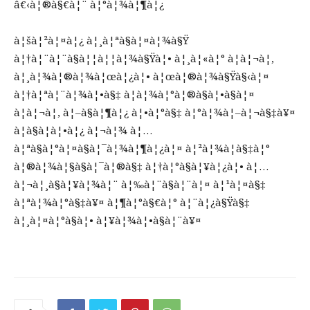
â€‹à¦®à§€à¦¨ à¦°à¦¾à¦¶à¦¿
à¦šà¦²à¦¤à¦¿ à¦¸à¦ªà§à¦¤à¦¾à§Ÿ
à¦†à¦¨à¦¨à§à¦¦à¦¦à¦¾à§Ÿà¦• à¦¸à¦«à¦° à¦à¦¬à¦‚
à¦¸à¦¾à¦®à¦¾à¦œà¦¿à¦• à¦œà¦®à¦¾à§Ÿà§‹à¦¤
à¦†à¦ªà¦¨à¦¾à¦•à§‡ à¦­à¦¾à¦°à¦®à§à¦•à§à¦¤
à¦à¦¬à¦‚ à¦–à§à¦¶à¦¿ à¦•à¦°à§‡ à¦°à¦¾à¦–à¦¬à§‡à¥¤
à¦à§à¦à¦•à¦¿ à¦¬à¦¾ à¦…
à¦ªà§à¦°à¦¤à§à¦¯à¦¾à¦¶à¦¿à¦¤ à¦²à¦¾à¦­à§‡à¦°
à¦®à¦¾à¦§à§à¦¯à¦®à§‡ à¦†à¦°à§à¦¥à¦¿à¦• à¦…
à¦¬à¦¸à§à¦¥à¦¾à¦¨ à¦‰à¦¨à§à¦¨à¦¤ à¦¹à¦¤à§‡
à¦ªà¦¾à¦°à§‡à¥¤ à¦¶à¦°à§€à¦° à¦¨à¦¿à§Ÿà§‡
à¦¸à¦¤à¦°à§à¦• à¦¥à¦¾à¦•à§à¦¨à¥¤