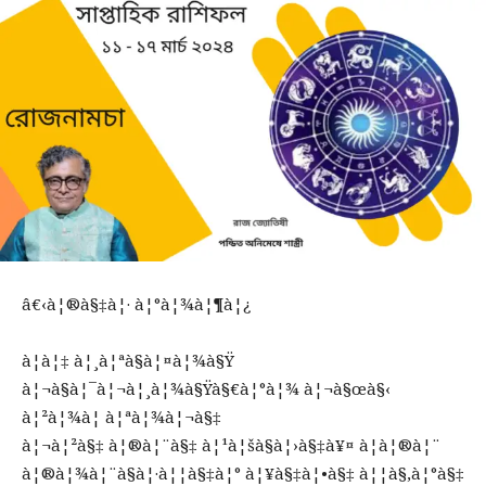
â€‹à¦®à§‡à¦· à¦°à¦¾à¦¶à¦¿
à¦à¦‡ à¦¸à¦ªà§à¦¤à¦¾à§Ÿ
à¦¬à§à¦¯à¦¬à¦¸à¦¾à§Ÿà§€à¦°à¦¾ à¦¬à§œà§‹
à¦²à¦¾à¦­ à¦ªà¦¾à¦¬à§‡
à¦¬à¦²à§‡ à¦®à¦¨à§‡ à¦¹à¦šà§à¦›à§‡à¥¤ à¦à¦®à¦¨
à¦®à¦¾à¦¨à§à¦·à¦¦à§‡à¦° à¦¥à§‡à¦•à§‡ à¦¦à§‚à¦°à§‡