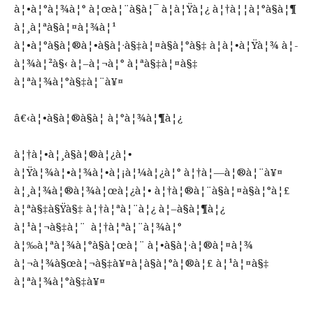
à¦•à¦°à¦¾à¦° à¦œà¦¨à§à¦¯ à¦à¦Ÿà¦¿ à¦†à¦¦à¦°à§à¦¶
à¦¸à¦ªà§à¦¤à¦¾à¦¹
à¦•à¦°à§à¦®à¦•à§à¦·à§‡à¦¤à§à¦°à§‡ à¦à¦•à¦Ÿà¦¾ à¦­
à¦¾à¦²à§‹ à¦–à¦¬à¦° à¦ªà§‡à¦¤à§‡
à¦ªà¦¾à¦°à§‡à¦¨à¥¤
â€‹à¦•à§à¦®à§à¦­ à¦°à¦¾à¦¶à¦¿
à¦†à¦•à¦¸à§à¦®à¦¿à¦•
à¦Ÿà¦¾à¦•à¦¾à¦•à¦¡à¦¼à¦¿à¦° à¦†à¦—à¦®à¦¨à¥¤
à¦¸à¦¾à¦®à¦¾à¦œà¦¿à¦• à¦†à¦®à¦¨à§à¦¤à§à¦°à¦£
à¦ªà§‡à§Ÿà§‡ à¦†à¦ªà¦¨à¦¿ à¦–à§à¦¶à¦¿
à¦¹à¦¬à§‡à¦¨ à¦†à¦ªà¦¨à¦¾à¦°
à¦‰à¦ªà¦¾à¦°à§à¦œà¦¨ à¦•à§à¦·à¦®à¦¤à¦¾
à¦¬à¦¾à§œà¦¬à§‡à¥¤à¦­à§à¦°à¦®à¦£ à¦¹à¦¤à§‡
à¦ªà¦¾à¦°à§‡à¥¤