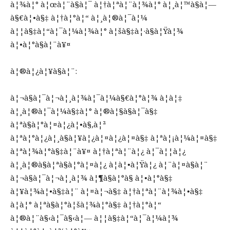
à¦¾à¦° à¦œà¦¨à§à¦¯ à¦†à¦ªà¦¨à¦¾à¦° à¦¸à¦™à§à¦—
à§€à¦•à§‡ à¦†à¦°à¦“ à¦¸à¦®à¦¯à¦¼
à¦¦à§‡à¦“à¦¯à¦¼à¦¾à¦° à¦šà§‡à¦·à§à¦Ÿà¦¾
à¦•à¦°à§à¦¨à¥¤
à¦®à¦¿à¦¥à§à¦¨:
à¦¬à§à¦¯à¦¬à¦¸à¦¾à¦¯à¦¼à§€à¦°à¦¾ à¦à¦‡
à¦¸à¦®à¦¯à¦¼à§‡à¦° à¦®à¦§à§à¦¯à§‡
à¦ªà§à¦°à¦¤à¦¿à¦•à§‚à¦²
à¦ªà¦°à¦¿à¦¸à§à¦¥à¦¿à¦¤à¦¿à¦¤à§‡ à¦ªà¦¡à¦¼à¦¤à§‡
à¦ªà¦¾à¦°à§‡à¦¨à¥¤ à¦†à¦ªà¦¨à¦¿ à¦¯à¦¦à¦¿
à¦¸à¦®à§à¦ªà§à¦°à¦¤à¦¿ à¦à¦•à¦Ÿà¦¿ à¦¨à¦¤à§à¦¨
à¦¬à§à¦¯à¦¬à¦¸à¦¾ à¦¶à§à¦°à§ à¦•à¦°à§‡
à¦¥à¦¾à¦•à§‡à¦¨ à¦¤à¦¬à§‡ à¦†à¦ªà¦¨à¦¾à¦•à§‡
à¦à¦° à¦ªà§à¦°à¦šà¦¾à¦°à§‡ à¦†à¦°à¦“
à¦®à¦¨à§‹à¦¯à§‹à¦— à¦¦à§‡à¦“à¦¯à¦¼à¦¾