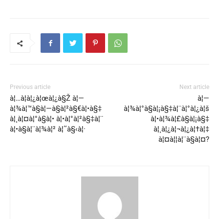
Previous article
Next article
à¦…à¦­à¦¿à¦œà¦¿à§Ž à¦—
à¦—
à¦¾à¦™à§à¦—à§à¦²à§€à¦•à§‡
à¦¾à¦°à§à¦¡à§‡à¦¨à¦°à¦¿à¦š
à¦¸à¦¤à¦°à§à¦• à¦•à¦°à¦²à§‡à¦¨
à¦•à¦¾à¦£à§à¦¡à§‡
à¦•à§à¦¨à¦¾à¦² à¦˜à§‹à¦·
à¦¸à¦¿à¦¬à¦¿à¦†à¦‡
à¦¤à¦¦à¦¨à§à¦¤?