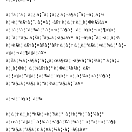
à¦†à¦ªà¦¨à¦¿ à¦¯à¦¦à¦¿ à¦¬à§à¦¯à¦¬à¦¸à¦¾
à¦•à¦°à§‡à¦¨, à¦¤à¦¬à§‡ à¦à¦‡ à¦¸à¦®à§Ÿà¥¤
à¦†à¦ªà¦¨à¦¾à¦° à¦œà¦¨à§à¦¯ à¦–à§à¦¬ à¦¶à§à¦­
à¦¹à¦¤à§‡ à¦šà¦²à§‡à¦›à§‡à¥¤ à¦¬à§à¦¯à¦¬à¦¸à¦¾
à¦•à§à¦·à§‡à¦¤à§à¦°à§‡ à¦à¦‡ à¦¸à¦ªà§à¦¤à¦¾à¦¹ à¦–
à§à¦¬ à¦¶à§à¦­à¥¤
à¦šà¦¾à¦•à§à¦°à¦¿à¦œà§€à¦¬à§€à¦°à¦¾à¦“ à¦à¦‡
à¦¸à¦®à¦¯à¦¼à§‡à¦° à¦®à¦§à§à¦¯à§‡
à¦¦à§à¦°à§à¦¦à¦¾à¦¨à§à¦¤ à¦¸à¦¾à¦«à¦²à§à¦¯
à¦ªà§‡à¦¤à§‡ à¦ªà¦¾à¦°à§‡à¦¨à¥¤
à¦•à¦¨à§à¦¯à¦¾:
à¦à¦‡ à¦¸à¦ªà§à¦¤à¦¾à¦¹ à¦†à¦ªà¦¨à¦¾à¦°
à¦œà¦¨à§à¦¯ à¦‰à¦¤à§à¦¥à¦¾à¦¨-à¦ªà¦¤à¦¨à§‡
à¦ªà§‚à¦°à§à¦£ à¦¥à¦¾à¦•à¦¬à§‡à¥¤