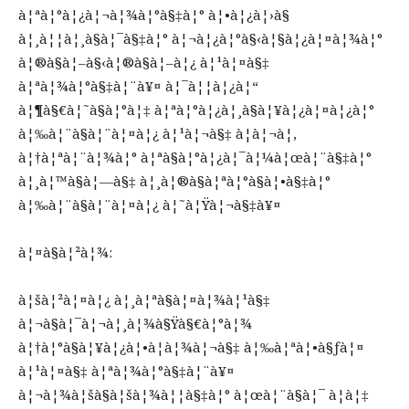
à¦ªà¦°à¦¿à¦¬à¦¾à¦°à§‡à¦° à¦•à¦¿à¦›à§
à¦¸à¦¦à¦¸à§à¦¯à§‡à¦° à¦¬à¦¿à¦°à§‹à¦§à¦¿à¦¤à¦¾à¦°
à¦®à§à¦–à§‹à¦®à§à¦–à¦¿ à¦¹à¦¤à§‡
à¦ªà¦¾à¦°à§‡à¦¨à¥¤ à¦¯à¦¦à¦¿à¦“
à¦¶à§€à¦˜à§à¦°à¦‡ à¦ªà¦°à¦¿à¦¸à§à¦¥à¦¿à¦¤à¦¿à¦°
à¦‰à¦¨à§à¦¨à¦¤à¦¿ à¦¹à¦¬à§‡ à¦à¦¬à¦‚
à¦†à¦ªà¦¨à¦¾à¦° à¦ªà§à¦°à¦¿à¦¯à¦¼à¦œà¦¨à§‡à¦°
à¦¸à¦™à§à¦—à§‡ à¦¸à¦®à§à¦ªà¦°à§à¦•à§‡à¦°
à¦‰à¦¨à§à¦¨à¦¤à¦¿ à¦˜à¦Ÿà¦¬à§‡à¥¤
à¦¤à§à¦²à¦¾:
à¦šà¦²à¦¤à¦¿ à¦¸à¦ªà§à¦¤à¦¾à¦¹à§‡
à¦¬à§à¦¯à¦¬à¦¸à¦¾à§Ÿà§€à¦°à¦¾
à¦†à¦°à§à¦¥à¦¿à¦•à¦­à¦¾à¦¬à§‡ à¦‰à¦ªà¦•à§ƒà¦¤
à¦¹à¦¤à§‡ à¦ªà¦¾à¦°à§‡à¦¨à¥¤
à¦¬à¦¾à¦šà§à¦šà¦¾à¦¦à§‡à¦° à¦œà¦¨à§à¦¯ à¦à¦‡