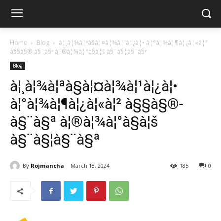
Home
Blog
à¦¸à¦¾à¦ªà§à¦¤à¦¾à¦¹à¦¿à¦• à¦°à¦¾à¦¶à¦¿à¦«à¦²
à§§à§®-à§¨à§ª à¦®à¦¾à¦°à§à¦š à§¨à§¦à§¨à§ª
Blog
à¦¸à¦¾à¦ªà§à¦¤à¦¾à¦¹à¦¿à¦•
à¦°à¦¾à¦¶à¦¿à¦«à¦² à§§à§®-
à§¨à§ª à¦®à¦¾à¦°à§à¦š
à§¨à§¦à§¨à§ª
By
Rojmancha
March 18, 2024
185
0