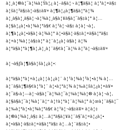
à¦¸à¦®à¦¯à¦¼à¦Ÿà¦¿ à¦–à§à¦¬ à¦¶à§à¦­ à¦¹à¦¤à§‡
à¦šà¦²à§‡à¦›à§‡à¥¤ à¦¶à¦¿à¦¶à§à¦°à¦¾
à¦¸à§à¦¸à§à¦¬à¦¾à¦¸à§à¦¥à§à¦¯à§‡à¦° à¦…
à¦§à¦¿à¦•à¦¾à¦°à§€ à¦¹à¦¬à§‡ à¦à¦¬à¦‚
à¦¶à¦¿à¦•à§à¦·à¦¾à¦° à¦•à§à¦·à§‡à¦¤à§à¦°à§‡
à¦¤à¦¾à¦¦à§‡à¦° à¦¨à¦¿à¦·à§à¦ à¦¾
à¦ªà§à¦°à¦¶à¦‚à¦¸à¦¨à§€à¦¯à¦¼ à¦¹à¦¬à§‡à¥¤
à¦¬à§ƒà¦¶à§à¦šà¦¿à¦•:
à¦ªà§à¦°à¦¤à¦¿à¦¦à¦¿à¦¨ à¦¹à¦¾à¦²à¦•à¦¾ à¦…
à¦¨à§à¦¶à§€à¦²à¦¨ à¦•à¦°à¦¾ à¦‰à¦šà¦¿à¦¤à¥¤
à¦¯à§‹à¦—à¦¬à§à¦¯à¦¾à¦¯à¦¼à¦¾à¦® à¦à¦¬à¦‚
à¦§à§à¦¯à¦¾à¦¨à¦“ à¦†à¦ªà¦¨à¦¾à¦° à¦œà¦¨à§à¦¯
à¦‰à¦ªà¦•à¦¾à¦°à§€ à¦¹à¦¬à§‡à¥¤ à¦à¦‡
à¦®à¦¾à¦¸à§‡ à¦…à¦°à§à¦¥à¦¨à§ˆà¦¤à¦¿à¦•
à¦•à§à¦·à§‡à¦¤à§à¦°à§‡ à¦…à¦¨à§‡à¦•