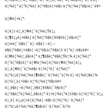
à¦¾à¦² à¦²à¦¾à¦­ à¦ªà§‡à¦¤à§‡ à¦ªà¦¾à¦°à§‡à¦¨à¥¤
à¦®à¦•à¦°:
à¦à¦‡ à¦¸à¦®à¦¯à¦¼à¦Ÿà¦¿
à¦¶à¦¿à¦•à§à¦·à¦¾à¦°à§à¦¥à§€à¦¦à§‡à¦°
à¦œà¦¨à§à¦¯ à¦–à§à¦¬ à¦—
à§à¦°à§à¦¤à§à¦¬à¦ªà§‚à¦°à§à¦£ à¦¹à¦¬à§‡à¥¤
à¦®à¦¾à¦¸à§‡à¦° à¦¶à§à¦°à§à¦Ÿà¦¾ à¦­à¦¾à¦²
à¦¹à¦²à§‡à¦“ à¦®à¦¾à¦à¦¾à¦®à¦¾à¦à¦¿
à¦¸à¦®à¦¯à¦¼à§‡ à¦†à¦ªà¦¨à¦¾à¦°
à¦ªà¦¡à¦¼à¦¾à¦¶à§à¦¨à¦¾à¦¯à¦¼ à¦¬à¦¾à¦§à¦¾
à¦†à¦¸à¦¤à§‡ à¦ªà¦¾à¦°à§‡à¥¤
à¦¸à§à¦¬à¦¾à¦¸à§à¦¥à§à¦¯à§‡à¦°
à¦¹à§à¦°à¦¾à¦¸à§‡à¦° à¦•à¦¾à¦°à¦£à§‡ à¦†à¦ªà¦¨à¦¿
à¦¸à¦ à¦¿à¦•à¦­à¦¾à¦¬à§‡ à¦†à¦ªà¦¨à¦¾à¦°
à¦ªà¦¡à¦¼à¦¾à¦¶à§‹à¦¨à¦¾à¦¯à¦¼