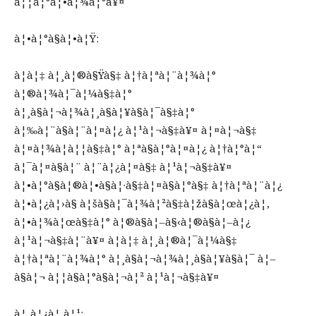
à¦¦à¦°à¦•à¦¾à¦°à¥¤
à¦•à¦°à§à¦•à¦Ÿ:
à¦à¦‡ à¦¸à¦®à§Ÿà§‡ à¦†à¦ªà¦¨à¦¾à¦°
à¦®à¦¾à¦¯à¦¼à§‡à¦°
à¦¸à§à¦¬à¦¾à¦¸à§à¦¥à§à¦¯à§‡à¦°
à¦‰à¦¨à§à¦¨à¦¤à¦¿ à¦¹à¦¬à§‡à¥¤ à¦¤à¦¬à§‡
à¦¤à¦¾à¦à¦¦à§‡à¦° à¦ªà§à¦°à¦¤à¦¿ à¦†à¦°à¦“
à¦¯à¦¤à§à¦¨ à¦¨à¦¿à¦¤à§‡ à¦¹à¦¬à§‡à¥¤
à¦•à¦°à§à¦®à¦•à§à¦·à§‡à¦¤à§à¦°à§‡ à¦†à¦ªà¦¨à¦¿
à¦•à¦¿à¦›à§ à¦šà§à¦¯à¦¾à¦²à§‡à¦žà§à¦œà¦¿à¦‚
à¦•à¦¾à¦œà§‡à¦° à¦®à§à¦–à§‹à¦®à§à¦–à¦¿
à¦¹à¦¬à§‡à¦¨à¥¤ à¦à¦‡ à¦¸à¦®à¦¯à¦¼à§‡
à¦†à¦ªà¦¨à¦¾à¦° à¦¸à§à¦¬à¦¾à¦¸à§à¦¥à§à¦¯ à¦–
à§à¦¬ à¦¦à§à¦°à§à¦¬à¦² à¦¹à¦¬à§‡à¥¤
à¦¸à¦¿à¦‚à¦¹: