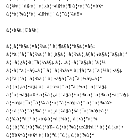
à¦®à¦¨à§‹à¦¨à¦¿à¦¬à§‡à¦¶ à¦•à¦°à¦¤à§‡
à¦ªà¦¾à¦°à¦¬à§‡à¦¨ à¦¨à¦¾à¥¤
à¦•à§à¦®à§à¦­
à¦¸à¦ªà§à¦¤à¦¾à¦° à¦¶à§à¦°à§à¦¤à§‡
à¦†à¦ªà¦¨à¦¾à¦° à¦¸à§à¦¬à¦¾à¦¸à§à¦¥à§à¦¯à§‡à¦°
à¦¬à¦¿à¦·à¦¯à¦¼à§‡ à¦…à¦¬à¦¹à§‡à¦²à¦¾
à¦•à¦°à¦¬à§‡à¦¨ à¦¨à¦¾à¥¤ à¦†à¦ªà¦¨à¦¾à¦•à§‡
à¦†à¦ªà¦¨à¦¾à¦° à¦¬à§à¦¯à¦¯à¦¼à§‡à¦°
à¦¦à¦¿à¦•à§‡ à¦¨à¦œà¦° à¦°à¦¾à¦–à¦¤à§‡
à¦¹à¦¬à§‡à¥¤ à¦šà¦¿à¦¨à§à¦¤à¦¾ à¦¨à¦¾ à¦•à¦°à§‡
à¦¬à§à¦¯à¦¯à¦¼ à¦•à¦°à¦¬à§‡à¦¨ à¦¨à¦¾à¥¤
à¦†à¦ªà¦¨à¦¾à¦° à¦¸à¦žà§à¦šà¦¯à¦¼à§‡à¦°
à¦‰à¦ªà¦° à¦«à§‹à¦•à¦¾à¦¸ à¦•à¦°à¦¾
à¦¦à¦°à¦•à¦¾à¦°à¥¤ à¦•à¦¾à¦œà§‡à¦° à¦¦à¦¿à¦•
à¦¥à§‡à¦•à§‡ à¦†à¦ªà¦¨à¦¿ à¦­à¦¾à¦²