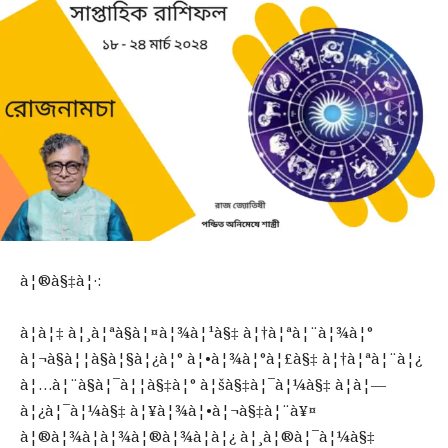
à¦®à§‡à¦·:
à¦à¦‡ à¦¸à¦ªà§à¦¤à¦¾à¦¹à§‡ à¦†à¦ªà¦¨à¦¾à¦°
à¦¬à§à¦¦à§à¦§à¦¿à¦° à¦•à¦¾à¦°à¦£à§‡ à¦†à¦ªà¦¨à¦¿
à¦…à¦¨à§à¦¯à¦¦à§‡à¦° à¦šà§‡à¦¯à¦¼à§‡ à¦à¦—
à¦¿à¦¯à¦¼à§‡ à¦¥à¦¾à¦•à¦¬à§‡à¦¨à¥¤
à¦®à¦¾à¦à¦¾à¦®à¦¾à¦à¦¿ à¦¸à¦®à¦¯à¦¼à§‡