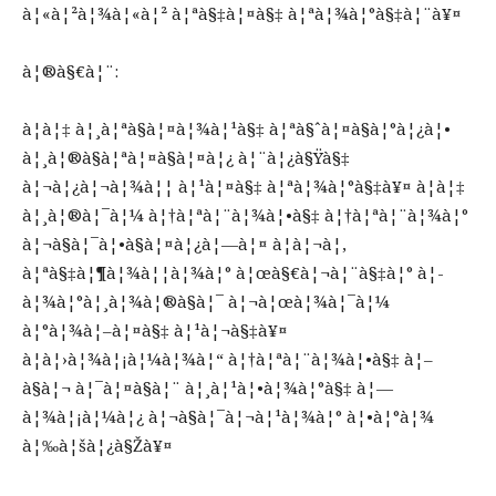
à¦«à¦²à¦¾à¦«à¦² à¦ªà§‡à¦¤à§‡ à¦ªà¦¾à¦°à§‡à¦¨à¥¤
à¦®à§€à¦¨:
à¦à¦‡ à¦¸à¦ªà§à¦¤à¦¾à¦¹à§‡ à¦ªà§ˆà¦¤à§à¦°à¦¿à¦•
à¦¸à¦®à§à¦ªà¦¤à§à¦¤à¦¿ à¦¨à¦¿à§Ÿà§‡
à¦¬à¦¿à¦¬à¦¾à¦¦ à¦¹à¦¤à§‡ à¦ªà¦¾à¦°à§‡à¥¤ à¦à¦‡
à¦¸à¦®à¦¯à¦¼ à¦†à¦ªà¦¨à¦¾à¦•à§‡ à¦†à¦ªà¦¨à¦¾à¦°
à¦¬à§à¦¯à¦•à§à¦¤à¦¿à¦—à¦¤ à¦à¦¬à¦‚
à¦ªà§‡à¦¶à¦¾à¦¦à¦¾à¦° à¦œà§€à¦¬à¦¨à§‡à¦° à¦­
à¦¾à¦°à¦¸à¦¾à¦®à§à¦¯ à¦¬à¦œà¦¾à¦¯à¦¼
à¦°à¦¾à¦–à¦¤à§‡ à¦¹à¦¬à§‡à¥¤
à¦à¦›à¦¾à¦¡à¦¼à¦¾à¦“ à¦†à¦ªà¦¨à¦¾à¦•à§‡ à¦–
à§à¦¬ à¦¯à¦¤à§à¦¨ à¦¸à¦¹à¦•à¦¾à¦°à§‡ à¦—
à¦¾à¦¡à¦¼à¦¿ à¦¬à§à¦¯à¦¬à¦¹à¦¾à¦° à¦•à¦°à¦¾
à¦‰à¦šà¦¿à§Žà¥¤