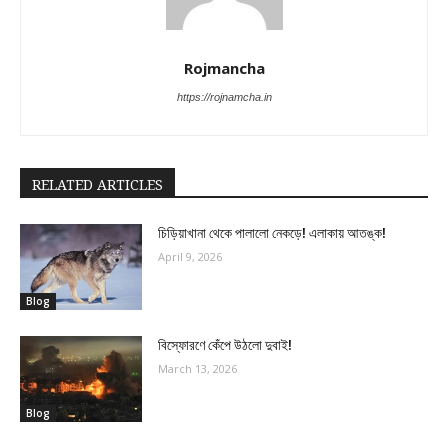
Rojmancha
https://rojnamcha.in
RELATED ARTICLES
চিড়িয়াখানা থেকে পালালো নেকড়ে! এলাকায় আতঙ্ক!
April 9, 2026
Blog
বিস্ফোরণে কেঁপে উঠলো দুবাই!
March 13, 2026
Blog