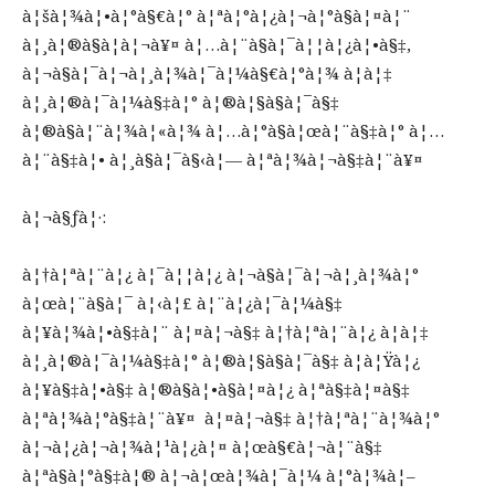
à¦šà¦¾à¦•à¦°à§€à¦° à¦ªà¦°à¦¿à¦¬à¦°à§à¦¤à¦¨
à¦¸à¦®à§à¦­à¦¬à¥¤ à¦…à¦¨à§à¦¯à¦¦à¦¿à¦•à§‡,
à¦¬à§à¦¯à¦¬à¦¸à¦¾à¦¯à¦¼à§€à¦°à¦¾ à¦à¦‡
à¦¸à¦®à¦¯à¦¼à§‡à¦° à¦®à¦§à§à¦¯à§‡
à¦®à§à¦¨à¦¾à¦«à¦¾ à¦…à¦°à§à¦œà¦¨à§‡à¦° à¦…
à¦¨à§‡à¦• à¦¸à§à¦¯à§‹à¦— à¦ªà¦¾à¦¬à§‡à¦¨à¥¤
à¦¬à§ƒà¦·:
à¦†à¦ªà¦¨à¦¿ à¦¯à¦¦à¦¿ à¦¬à§à¦¯à¦¬à¦¸à¦¾à¦°
à¦œà¦¨à§à¦¯ à¦‹à¦£ à¦¨à¦¿à¦¯à¦¼à§‡
à¦¥à¦¾à¦•à§‡à¦¨ à¦¤à¦¬à§‡ à¦†à¦ªà¦¨à¦¿ à¦à¦‡
à¦¸à¦®à¦¯à¦¼à§‡à¦° à¦®à¦§à§à¦¯à§‡ à¦à¦Ÿà¦¿
à¦¥à§‡à¦•à§‡ à¦®à§à¦•à§à¦¤à¦¿ à¦ªà§‡à¦¤à§‡
à¦ªà¦¾à¦°à§‡à¦¨à¥¤ à¦¤à¦¬à§‡ à¦†à¦ªà¦¨à¦¾à¦°
à¦¬à¦¿à¦¬à¦¾à¦¹à¦¿à¦¤ à¦œà§€à¦¬à¦¨à§‡
à¦ªà§à¦°à§‡à¦® à¦¬à¦œà¦¾à¦¯à¦¼ à¦°à¦¾à¦–