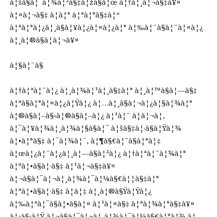
à¦šà§à¦¯à¦¾à¦²à§‡à¦žà§à¦œ à¦†à¦¸à¦¬à§‡à¥¤
à¦¤à¦¬à§‡ à¦à¦° à¦ªà¦°à§‡à¦“
à¦ªà¦°à¦¿à¦¸à§à¦¥à¦¿à¦¤à¦¿à¦° à¦‰à¦¨à§à¦¨à¦¤à¦¿
à¦¸à¦®à§à¦­à¦¬à¥¤
à¦§à¦¨à§
à¦†à¦ªà¦¨à¦¿ à¦¸à¦¾à¦¹à¦¸à§‡à¦° à¦¸à¦™à§à¦—à§‡
à¦ªà§à¦°à¦¤à¦¿à¦Ÿà¦¿ à¦…à¦¸à§à¦¬à¦¿à¦§à¦¾à¦°
à¦®à§à¦–à§‹à¦®à§à¦–à¦¿ à¦¹à¦¨ à¦à¦¬à¦‚
à¦¯à¦¥à¦¾à¦¸à¦¾à¦§à§à¦¯ à¦šà§‡à¦·à§à¦Ÿà¦¾
à¦•à¦°à§‡ à¦¯à¦¾à¦¨, à¦¶à§€à¦˜à§à¦°à¦‡
à¦œà¦¿à¦¨à¦¿à¦¸à¦—à§à¦²à¦¿ à¦†à¦ªà¦¨à¦¾à¦°
à¦ªà¦•à§à¦·à§‡ à¦¹à¦¬à§‡à¥¤
à¦¬à§à¦¯à¦¬à¦¸à¦¾à¦¯à¦¼à§€à¦¦à§‡à¦°
à¦ªà¦•à§à¦·à§‡ à¦à¦‡ à¦¸à¦®à§Ÿà¦Ÿà¦¿
à¦‰à¦ªà¦¯à§à¦•à§à¦¤ à¦¹à¦¤à§‡ à¦ªà¦¾à¦°à§‡à¥¤
à¦›à§‹à¦Ÿ à¦¬à§à¦¯à¦¬à¦¸à¦¾à¦¯à¦¼à§€à¦°à¦¾ à¦­