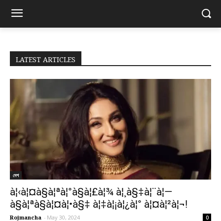
LATEST ARTICLES
দেশ
à¦‹à¦¤à§à¦ªà¦°à§à¦£à¦¾ à¦¸à§‡à¦¨à¦—
à§à¦ªà§à¦¤à¦•à§‡ à¦‡à¦¡à¦¿à¦° à¦¤à¦²à¦¬!
Rojmancha
-
May 30, 2024
0