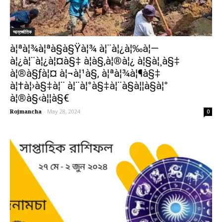
আন্তর্জাতিক
à¦ªà¦¾à¦ªà§à§Ÿà¦¾ à¦¨à¦¿à¦‰à¦—
à¦¿à¦¨à¦¿à¦¤à§‡ à¦­à§‚à¦®à¦¿ à¦§à¦¸à§‡
à¦®à§ƒà¦¤ à¦¬à¦¹à§, à¦ªà¦¾à¦¶à§‡
à¦†à¦›à§‡à¦¨ à¦¨à¦°à§‡à¦¨à§à¦¦à§à¦°
à¦®à§‹à¦¦à§€
Rojmancha
-
May 28, 2024
0