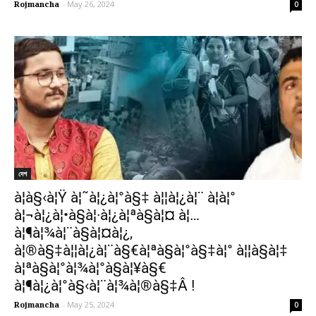
Rojmancha
-
May 26, 2024
0
দেশ
à¦­à§‹à¦Ÿ à¦˜à¦¿à¦°à§‡ à¦¦à¦¿à¦¨ à¦­à¦°
à¦¬à¦¿à¦•à§à¦·à¦¿à¦ªà§à¦¤ à¦…
à¦¶à¦¾à¦¨à§à¦¤à¦¿,
à¦®à§‡à¦¦à¦¿à¦¨à§€à¦ªà§à¦°à§‡à¦° à¦¦à§à¦‡
à¦ªà§à¦°à¦¾à¦°à§à¦¥à§€
à¦¶à¦¿à¦°à§‹à¦¨à¦¾à¦®à§‡Â !
Rojmancha
-
May 25, 2024
0