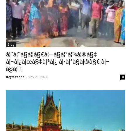
Blog
à¦¨à¦¨à§à¦¦à§€à¦—à§à¦°à¦¾à¦®à§‡
à¦¬à¦¿à¦œà§‡à¦ªà¦¿ à¦•à¦°à§à¦®à§€ à¦–
à§à¦¨!
Rojmancha
-
May 23, 2024
0