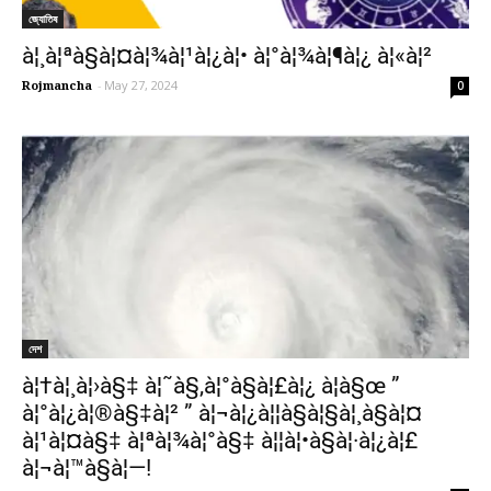
জ্যোতিষ
à¦¸à¦ªà§à¦¤à¦¾à¦¹à¦¿à¦• à¦°à¦¾à¦¶à¦¿ à¦«à¦²
Rojmancha
-
May 27, 2024
0
দেশ
à¦†à¦¸à¦›à§‡ à¦˜à§‚à¦°à§à¦£à¦¿ à¦à§œ ”
à¦°à¦¿à¦®à§‡à¦² ” à¦¬à¦¿à¦¦à§à¦§à¦¸à§à¦¤
à¦¹à¦¤à§‡ à¦ªà¦¾à¦°à§‡ à¦¦à¦•à§à¦·à¦¿à¦£
à¦¬à¦™à§à¦—!