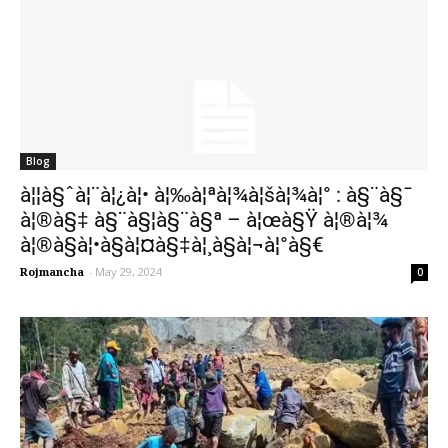
Blog
à¦¦à§ˆà¦¨à¦¿à¦• à¦‰à¦ªà¦¾à¦šà¦¾à¦° : à§¨à§¯
à¦®à§‡ à§¨à§¦à§¨à§ª – à¦œà§Ÿ à¦®à¦¾
à¦®à§à¦•à§à¦¤à§‡à¦¸à§à¦¬à¦°à§€
Rojmancha
-
May 29, 2024
0