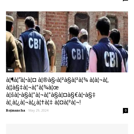
বাংলা
à¦¶à¦“à¦•à¦¤ à¦®à§‹à¦²à§à¦²à¦¾ à¦à¦¬à¦‚
à¦¦à§‡à¦¬à¦°à¦¾à¦œ
à¦šà¦•à§à¦°à¦¬à¦°à§à¦¤à§€à¦•à§‡
à¦¸à¦¿à¦¬à¦¿à¦†à¦‡ à¦¤à¦²à¦¬!
Rojmancha
-
May 29, 2024
0