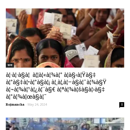
বাংলা
à¦·à¦·à§à¦ à¦¦à¦«à¦¾à¦° à¦­à§‹à¦Ÿà§‡
à¦°à§‡à¦•à¦°à§à¦¡ à¦¸à¦‚à¦–à§à¦¯à¦¾à§Ÿ
à¦¬à¦¾à¦¹à¦¿à¦¨à§€ à¦ªà¦¾à¦šà§à¦›à§‡
à¦°à¦¾à¦œà§à¦¯
Rojmancha
-
May 24, 2024
0