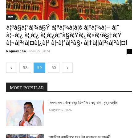
বাংলা
à¦ªà§à¦°à¦¾à§Ÿ à¦ªà¦¾à¦à¦š à¦²à¦¾à¦– à¦“
à¦¬à¦¿ à¦¸à¦¿ à¦¸à¦¿à¦°à§à¦Ÿà¦¿à¦«à¦•à§‡à¦Ÿ
à¦¬à¦¾à¦¤à¦¿à¦² à¦•à¦°à¦²à§‹ à¦†à¦¦à¦¾à¦²à¦¤!
Rojmancha
-
May 22, 2024
0
58
59
60
MOST POPULAR
মিলন মেলা থেকে বস্ত্র শিল্প নিয়ে বড় বার্তা মুখ্যমন্ত্রীর
August 6, 2026
তাসলিমা নাসরিনকে সংবর্ধনা জানালেন মুখ্যমন্ত্রী