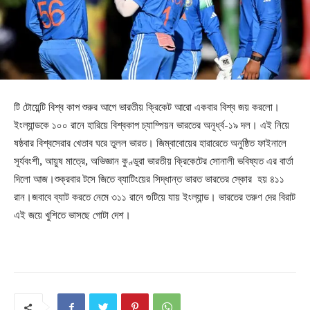
টি টোয়েন্টি বিশ্ব কাপ শুরুর আগে ভারতীয় ক্রিকেট আরো একবার বিশ্ব জয় করলো।
ইংল্যান্ডকে ১০০ রানে হারিয়ে বিশ্বকাপ চ্যাম্পিয়ন ভারতের অনূর্ধ্ব-১৯ দল। এই নিয়ে
ষষ্ঠবার বিশ্বসেরার খেতাব ঘরে তুলল ভারত। জিম্বাবোয়ের হারারেতে অনুষ্ঠিত ফাইনালে
সূর্যবংশী, আয়ুষ মাত্রে, অভিজ্ঞান কুণ্ডুরা ভারতীয় ক্রিকেটের সোনালী ভবিষ্যত এর বার্তা
দিলো আজ।শুক্রবার টসে জিতে ব্যাটিংয়ের সিদ্ধান্ত ভারত ভারতের স্কোর হয় ৪১১
রান।জবাবে ব্যাট করতে নেমে ৩১১ রানে গুটিয়ে যায় ইংল্যান্ড। ভারতের তরুণ দের বিরাট
এই জয়ে খুশিতে ভাসছে গোটা দেশ।