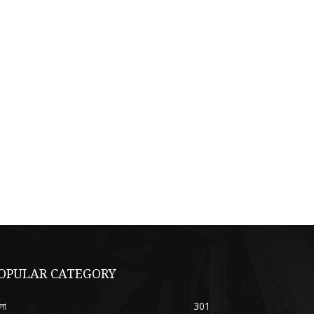
OPULAR CATEGORY
লা
301