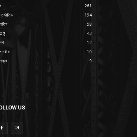
শ
261
্তর্জাতিক
194
যোতিষ
58
log
43
দেশ
12
পাদকীয়
10
াধুলা
9
OLLOW US