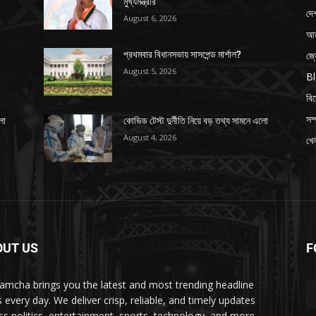
মুখ্যমন্ত্রীর
দে
August 6, 2026
আন
জ্
প্রথমবার বিধানসভায় সাসপেন্ড মার্শাল?
August 5, 2026
B
বি
সম্
লো
কোভিড টেস্ট দুর্নীতি নিয়ে বড় তথ্য সামনে এলো
August 4, 2026
খেল
OUT US
F
amcha brings you the latest and most trending headline
 every day. We deliver crisp, reliable, and timely updates
ss politics, entertainment, sports, technology, and more—