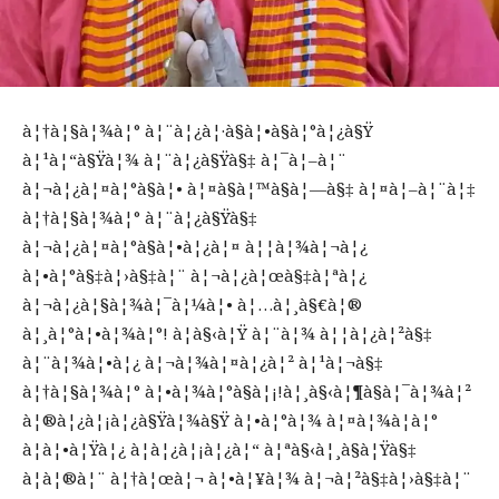
à¦†à¦§à¦¾à¦° à¦¨à¦¿à¦·à§à¦•à§à¦°à¦¿à§Ÿ
à¦¹à¦“à§Ÿà¦¾ à¦¨à¦¿à§Ÿà§‡ à¦¯à¦–à¦¨
à¦¬à¦¿à¦¤à¦°à§à¦• à¦¤à§à¦™à§à¦—à§‡ à¦¤à¦–à¦¨à¦‡
à¦†à¦§à¦¾à¦° à¦¨à¦¿à§Ÿà§‡
à¦¬à¦¿à¦¤à¦°à§à¦•à¦¿à¦¤ à¦¦à¦¾à¦¬à¦¿
à¦•à¦°à§‡à¦›à§‡à¦¨ à¦¬à¦¿à¦œà§‡à¦ªà¦¿
à¦¬à¦¿à¦§à¦¾à¦¯à¦¼à¦• à¦…à¦¸à§€à¦®
à¦¸à¦°à¦•à¦¾à¦°! à¦­à§‹à¦Ÿ à¦¨à¦¾ à¦¦à¦¿à¦²à§‡
à¦¨à¦¾à¦•à¦¿ à¦¬à¦¾à¦¤à¦¿à¦² à¦¹à¦¬à§‡
à¦†à¦§à¦¾à¦° à¦•à¦¾à¦°à§à¦¡!à¦¸à§‹à¦¶à§à¦¯à¦¾à¦²
à¦®à¦¿à¦¡à¦¿à§Ÿà¦¾à§Ÿ à¦•à¦°à¦¾ à¦¤à¦¾à¦à¦°
à¦à¦•à¦Ÿà¦¿ à¦­à¦¿à¦¡à¦¿à¦“ à¦ªà§‹à¦¸à§à¦Ÿà§‡
à¦à¦®à¦¨ à¦†à¦œà¦¬ à¦•à¦¥à¦¾ à¦¬à¦²à§‡à¦›à§‡à¦¨