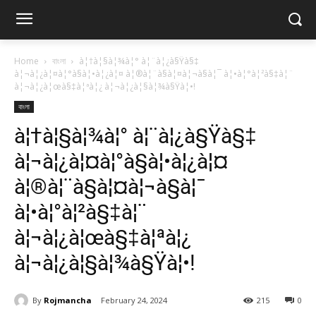
Home
বাংলা
à¦†à¦§à¦¾à¦° à¦¨à¦¿à§Ÿà§‡
à¦¬à¦¿à¦¤à¦°à§à¦•à¦¿à¦¤ à¦®à¦¨à§à¦¤à¦¬à§à¦¯ à¦•à¦°à¦²à§‡à¦¨
à¦¬à¦¿à¦œà§‡à¦ªà¦¿ à¦¬à¦¿à¦§à¦¾à§Ÿà¦•!
বাংলা
à¦†à¦§à¦¾à¦° à¦¨à¦¿à§Ÿà§‡
à¦¬à¦¿à¦¤à¦°à§à¦•à¦¿à¦¤
à¦®à¦¨à§à¦¤à¦¬à§à¦¯
à¦•à¦°à¦²à§‡à¦¨
à¦¬à¦¿à¦œà§‡à¦ªà¦¿
à¦¬à¦¿à¦§à¦¾à§Ÿà¦•!
By
Rojmancha
February 24, 2024
215
0