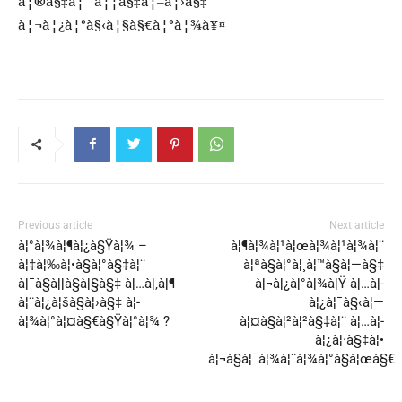
à¦®à§‡à¦˜ à¦¦à§‡à¦–à¦›à§‡
à¦¬à¦¿à¦°à§‹à¦§à§€à¦°à¦¾à¥¤
Previous article
Next article
à¦°à¦¾à¦¶à¦¿à§Ÿà¦¾ –
à¦¶à¦¾à¦¹à¦œà¦¾à¦¹à¦¾à¦¨
à¦‡à¦‰à¦•à§à¦°à§‡à¦¨
à¦ªà§à¦°à¦¸à¦™à§à¦—à§‡
à¦¯à§à¦¦à§à¦§à§‡ à¦…à¦‚à¦¶
à¦¬à¦¿à¦°à¦¾à¦Ÿ à¦…à¦­
à¦¨à¦¿à¦šà§à¦›à§‡ à¦­
à¦¿à¦¯à§‹à¦—
à¦¾à¦°à¦¤à§€à§Ÿà¦°à¦¾ ?
à¦¤à§à¦²à¦²à§‡à¦¨ à¦…à¦­
à¦¿à¦·à§‡à¦•
à¦¬à§à¦¯à¦¾à¦¨à¦¾à¦°à§à¦œà§€