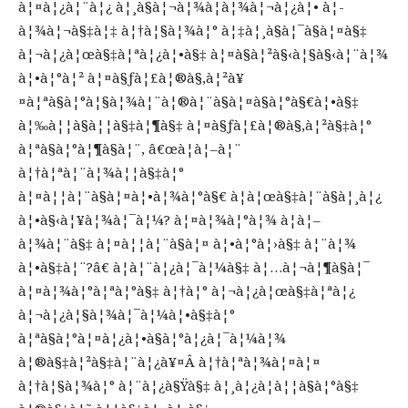
à¦¤à¦¿à¦¨à¦¿ à¦¸à§à¦¬à¦¾à¦­à¦¾à¦¬à¦¿à¦• à¦­
à¦¾à¦¬à§‡à¦‡ à¦†à¦§à¦¾à¦° à¦‡à¦¸à§à¦¯à§à¦¤à§‡
à¦¬à¦¿à¦œà§‡à¦ªà¦¿à¦•à§‡ à¦¤à§à¦²à§‹à¦§à§‹à¦¨à¦¾
à¦•à¦°à¦² à¦¤à§ƒà¦£à¦®à§‚à¦²à¥
¤à¦ªà§à¦°à¦§à¦¾à¦¨à¦®à¦¨à§à¦¤à§à¦°à§€à¦•à§‡
à¦‰à¦¦à§à¦¦à§‡à¦¶à§‡ à¦¤à§ƒà¦£à¦®à§‚à¦²à§‡à¦°
à¦ªà§à¦°à¦¶à§à¦¨, â€œà¦à¦–à¦¨
à¦†à¦ªà¦¨à¦¾à¦¦à§‡à¦°
à¦¤à¦¦à¦¨à§à¦¤à¦•à¦¾à¦°à§€ à¦à¦œà§‡à¦¨à§à¦¸à¦¿
à¦•à§‹à¦¥à¦¾à¦¯à¦¼? à¦¤à¦¾à¦°à¦¾ à¦à¦–
à¦¾à¦¨à§‡ à¦¤à¦¦à¦¨à§à¦¤ à¦•à¦°à¦›à§‡ à¦¨à¦¾
à¦•à§‡à¦¨?â€ à¦à¦¨à¦¿à¦¯à¦¼à§‡ à¦…à¦¬à¦¶à§à¦¯
à¦¤à¦¾à¦°à¦ªà¦°à§‡ à¦†à¦° à¦¬à¦¿à¦œà§‡à¦ªà¦¿
à¦¬à¦¿à¦§à¦¾à¦¯à¦¼à¦•à§‡à¦°
à¦ªà§à¦°à¦¤à¦¿à¦•à§à¦°à¦¿à¦¯à¦¼à¦¾
à¦®à§‡à¦²à§‡à¦¨à¦¿à¥¤Â à¦†à¦ªà¦¾à¦¤à¦¤
à¦†à¦§à¦¾à¦° à¦¨à¦¿à§Ÿà§‡ à¦¸à¦¿à¦à¦¦à§à¦°à§‡