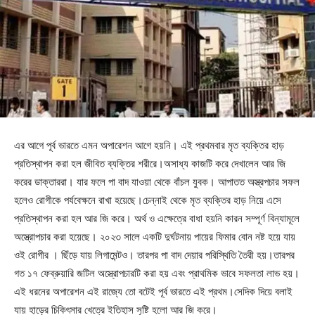
এর আগে পূর্ব ভারতে এমন অপারেশন আগে হয়নি। এই প্রথমবার মৃত ব্যক্তির হাড়
প্রতিস্থাপন করা হল জীবিত ব্যক্তির শরীরে।অসাধ্য কাজটি করে দেখালেন আর জি
করের ডাক্তাররা। যার ফলে পা বাদ যাওয়া থেকে বাঁচল যুবক। আপাতত অস্ত্রপচার সফল
হলেও রোগীকে পর্যবেক্ষনে রাখা হয়েছে।চেন্নাই থেকে মৃত ব্যক্তির হাড় নিয়ে এসে
প্রতিস্থাপন করা হল আর জি করে। অর্থ ও এক্ষেত্রে বাধা হয়নি কারন সম্পূর্ণ বিন্যামূলে
অস্ত্রোপচার করা হয়েছে। ২০২৩ সালে একটি দুর্ঘটনায় পায়ের ফিমার বোন নষ্ট হয়ে যায়
ওই রোগীর । ছিঁড়ে যায় লিগামেন্টও। তারপর পা বাদ দেয়ার পরিস্থিতি তৈরী হয়।তারপর
গত ১৭ ফেব্রুয়ারি জটিল অস্ত্রোপচারটি করা হয় এবং প্রাথমিক ভাবে সফলতা লাভ হয়।
এই ধরনের অপারেশন এই রাজ্যে তো বটেই পূর্ব ভারতে এই প্রথম।সেদিক দিয়ে বলাই
যায় হাড়ের চিকিৎসার খেত্রে ইতিহাস সৃষ্টি হলো আর জি করে।