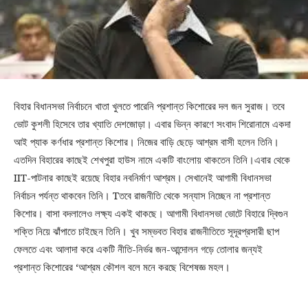
বিহার বিধানসভা নির্বাচনে খাতা খুলতে পারেনি প্রশান্ত কিশোরের দল জন সুরাজ। তবে
ভোট কুশলী হিসেবে তার খ্যাতি দেশজোড়া। এবার ভিন্ন কারণে সংবাদ শিরোনামে একদা
আই প্যাক কর্ণধার প্রশান্ত কিশোর। নিজের বাড়ি ছেড়ে আশ্রম বাসী হলেন তিনি।
এতদিন বিহারের কাছেই শেখপুরা হাউস নামে একটি বাংলোয় থাকতেন তিনি।এবার থেকে
IIT-পাটনার কাছেই রয়েছে বিহার নবনির্মাণ আশ্রম। সেখানেই আগামী বিধানসভা
নির্বাচন পর্যন্ত থাকবেন তিনি। Tতবে রাজনীতি থেকে সন্যাস নিচ্ছেন না প্রশান্ত
কিশোর। বাসা বদলালেও লক্ষ্য একই থাকছে। আগামী বিধানসভা ভোটে বিহারে দ্বিগুন
শক্তি নিয়ে ঝাঁপাতে চাইছেন তিনি। খুব সম্ভবত বিহার রাজনীতিতে সূদূরপ্রসারী ছাপ
ফেলতে এবং আলাদা করে একটি নীতি-নির্ভর জন-আন্দোলন গড়ে তোলার জন্যই
প্রশান্ত কিশোরের ‘আশ্রম কৌশল বলে মনে করছে বিশেষজ্ঞ মহল।