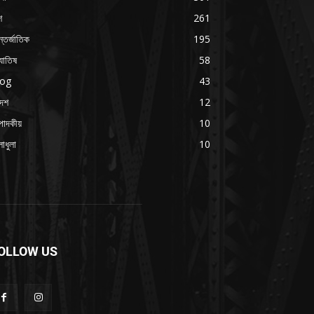
শ
261
্তর্জাতিক
195
যোতিষ
58
log
43
দেশ
12
পাদকীয়
10
াধুলা
10
OLLOW US