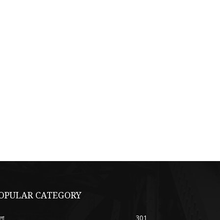
OPULAR CATEGORY
লা
301