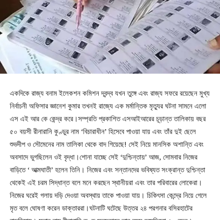
একদিকে রাজ্য বনাম ইলেকশন কমিশন দ্বন্দ্ব যখন তুঙ্গে এবং রাজ্য সফরে রয়েছেন মুখ্য
নির্বাচনী অফিসার জ্ঞানেশ কুমার তখনই রাজ্যে এক মর্মান্তিক মৃত্যুর ঘটনা সামনে এলো
এস এই আর কে কেন্দ্র করে।সম্প্রতি প্রকাশিত এসআইআরের চূড়ান্ত তালিকায় বছর
৫০ বয়সী রীনারানি কুণ্ডুর নাম ‘বিচারাধীন’ হিসেবে পাওয়া যায় এবং তাঁর দুই ছেলে
শুভদীপ ও সৌমেনের নাম তালিকা থেকে বাদ গিয়েছে! সেই নিয়ে মানসিক অশান্তি এবং
অবসাদে ভুগছিলেন ওই বৃদ্ধা।শোনা যাচ্ছে সেই ‘দুশ্চিন্তায়’ আজ, সোমবার নিজের
বাড়িতে ‘ আত্মঘাতী’ হলেন তিনি। নিজের এবং সন্তানদের ভবিষ্যত সংক্রান্ত দুশ্চিন্তা
থেকেই এই চরম সিদ্ধান্ত বলে মনে করছেন স্থানীয়রা এবং তার পরিবারের লোকেরা।
নিজের ঘরেই গলায় দড়ি দেওয়া অবস্থায় তাকে পাওয়া যায়। চিকিৎসা কেন্দ্রে নিয়ে গেলে
মৃত বলে ঘোষণা করেন ডাক্তাররা।ঘটনাটি ঘটেছে উত্তর ২৪ পরগনার বসিরহাটের