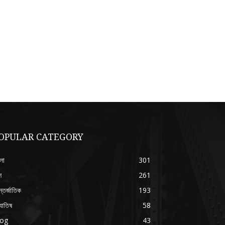
OPULAR CATEGORY
লা
301
শ
261
্তর্জাতিক
193
যোতিষ
58
log
43