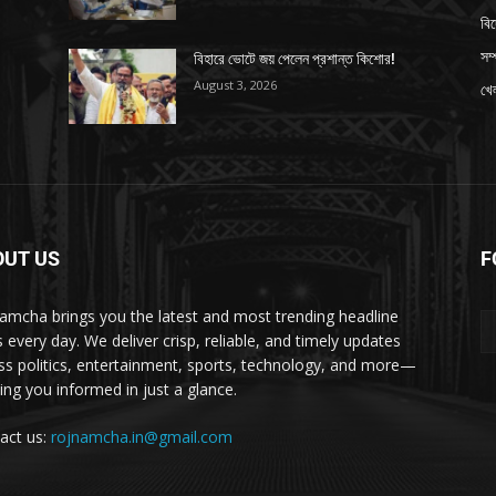
বি
সম্
বিহারে ভোটে জয় পেলেন প্রশান্ত কিশোর!
August 3, 2026
খেল
OUT US
F
amcha brings you the latest and most trending headline
 every day. We deliver crisp, reliable, and timely updates
ss politics, entertainment, sports, technology, and more—
ing you informed in just a glance.
act us:
rojnamcha.in@gmail.com