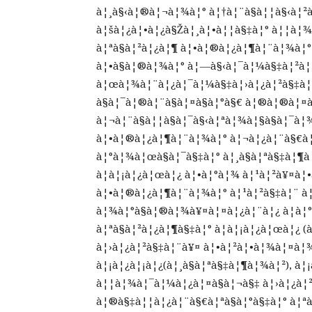
à¦¸à§‹à¦®à¦¬à¦¾à¦° à¦†à¦¨à§à¦¦à§‹à¦²
à¦šà¦¿à¦•à¦¿à§Žà¦¸à¦•à¦¦à§‡à¦° à¦¦à¦
à¦ªà§à¦²à¦¿à¦¶ à¦•à¦®à¦¿à¦¶à¦¨à¦¾à¦°
à¦•à§à¦®à¦¾à¦° à¦—à§‹à¦¯à¦¼à§‡à¦²à¦•
à¦œà¦¾à¦¨à¦¿à¦¯à¦¼à§‡à¦›à¦¿à¦²à§‡à¦¨
à§à¦¯à¦®à¦¨à§à¦¤à§à¦°à§€ à¦®à¦®à¦¤
à¦¬à¦¨à§à¦¦à§à¦¯à§‹à¦ªà¦¾à¦§à§à¦¯à¦
à¦•à¦®à¦¿à¦¶à¦¨à¦¾à¦° à¦¬à¦¿à¦¨à§€à¦
à¦°à¦¾à¦œà§à¦¯à§‡à¦° à¦¸à§à¦ªà§‡à¦¶à¦
à¦à¦¡à¦¿à¦œà¦¿ à¦•à¦°à¦¾ à¦¹à¦²à¥¤à¦•
à¦•à¦®à¦¿à¦¶à¦¨à¦¾à¦° à¦¹à¦²à§‡à¦¨ à
à¦¾à¦°à§à¦®à¦¾à¥¤à¦¤à¦¿à¦¨à¦¿ à¦à¦
à¦ªà§à¦²à¦¿à¦¶à§‡à¦° à¦à¦¡à¦¿à¦œà¦¿ 
à¦›à¦¿à¦²à§‡à¦¨à¥¤ à¦•à¦²à¦•à¦¾à¦¤à¦¾ 
à¦¡à¦¿à¦¡à¦¿(à¦¸à§à¦ªà§‡à¦¶à¦¾à¦²), à¦¡
à¦¦à¦¾à¦¯à¦¼à¦¿à¦¤à§à¦¬à§‡ à¦›à¦¿à¦²
à¦®à§‡à¦¦à¦¿à¦¨à§€à¦ªà§à¦°à§‡à¦° à¦ªà