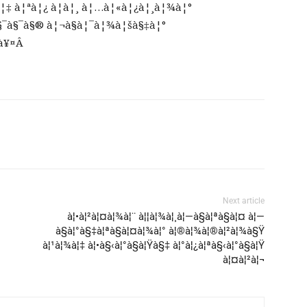
à¦‡ à¦ªà¦¿ à¦à¦¸ à¦…à¦«à¦¿à¦¸à¦¾à¦°
¯à§¯à§® à¦¬à§à¦¯à¦¾à¦šà§‡à¦°
°à¥¤Â
Next article
à¦•à¦²à¦¤à¦¾à¦¨ à¦¦à¦¾à¦¸à¦—à§à¦ªà§à¦¤ à¦—
à§à¦°à§‡à¦ªà§à¦¤à¦¾à¦° à¦®à¦¾à¦®à¦²à¦¾à§Ÿ
à¦¹à¦¾à¦‡ à¦•à§‹à¦°à§à¦Ÿà§‡ à¦°à¦¿à¦ªà§‹à¦°à§à¦Ÿ
à¦¤à¦²à¦¬