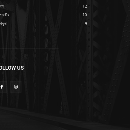
দেশ
12
পাদকীয়
10
াধুলা
9
OLLOW US