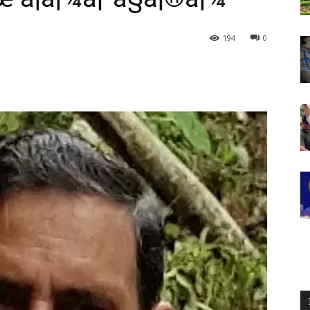
194
0