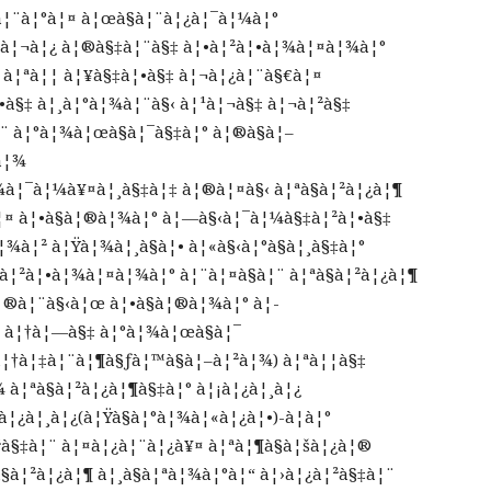
à¦¨à¦°à¦¤ à¦œà§à¦¨à¦¿à¦¯à¦¼à¦°
¾à¦¬à¦¿ à¦®à§‡à¦¨à§‡ à¦•à¦²à¦•à¦¾à¦¤à¦¾à¦°
 à¦ªà¦¦ à¦¥à§‡à¦•à§‡ à¦¬à¦¿à¦¨à§€à¦¤
à§‡ à¦¸à¦°à¦¾à¦¨à§‹ à¦¹à¦¬à§‡ à¦¬à¦²à§‡
 à¦°à¦¾à¦œà§à¦¯à§‡à¦° à¦®à§à¦–
à¦¾
¾à¦¯à¦¼à¥¤à¦¸à§‡à¦‡ à¦®à¦¤à§‹ à¦ªà§à¦²à¦¿à¦¶
¤ à¦•à§à¦®à¦¾à¦° à¦—à§‹à¦¯à¦¼à§‡à¦²à¦•à§‡
¾à¦² à¦Ÿà¦¾à¦¸à§à¦• à¦«à§‹à¦°à§à¦¸à§‡à¦°
à¦²à¦•à¦¾à¦¤à¦¾à¦° à¦¨à¦¤à§à¦¨ à¦ªà§à¦²à¦¿à¦¶
¦®à¦¨à§‹à¦œ à¦•à§à¦®à¦¾à¦° à¦­
° à¦†à¦—à§‡ à¦°à¦¾à¦œà§à¦¯
(à¦†à¦‡à¦¨à¦¶à§ƒà¦™à§à¦–à¦²à¦¾) à¦ªà¦¦à§‡
à¦ªà§à¦²à¦¿à¦¶à§‡à¦° à¦¡à¦¿à¦¸à¦¿
à¦¿à¦¸à¦¿(à¦Ÿà§à¦°à¦¾à¦«à¦¿à¦•)-à¦à¦°
à§‡à¦¨ à¦¤à¦¿à¦¨à¦¿à¥¤ à¦ªà¦¶à§à¦šà¦¿à¦®
§à¦²à¦¿à¦¶ à¦¸à§à¦ªà¦¾à¦°à¦“ à¦›à¦¿à¦²à§‡à¦¨