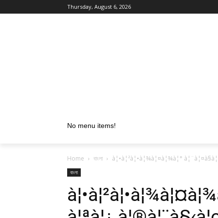
Thursday, August 6, 2026
No menu items!
Home
বাংলা
à¦•à¦²à¦•à¦¾à¦¤à¦¾à¦° à¦¨à¦¤à§à¦
বাংলা
à¦•à¦²à¦•à¦¾à¦¤à¦¾à
à¦ªà¦¿ à¦®à¦¨à§‹à¦