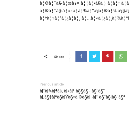
à¦®à¦¨à§‹à¦œà¥¤ à¦¦à¦•à§à¦· à¦à¦‡ à¦
à¦®à¦¨à§‹à¦œ à¦­à¦¾à¦°à§à¦®à¦¾ à§§à§
à¦†à¦‡à¦ªà¦¿à¦à¦¸ à¦…à¦«à¦¿à¦¸à¦¾à¦
Share
Previous article
à¦°à¦¾à¦¶à¦¿ à¦«à¦² à§§à§¬-à§¨à§¨
à¦¸à§‡à¦ªà§à¦Ÿà§‡à¦®à§à¦¬à¦° à§¨à§¦à§¨à§ª