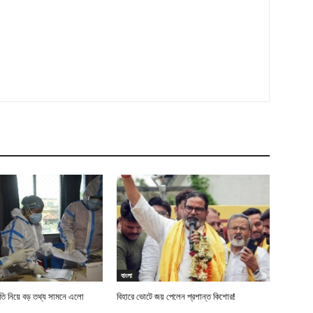
বাংলা
নীতি নিয়ে বড় তথ্য সামনে এলো
বিহারে ভোটে জয় পেলেন প্রশান্ত কিশোর!