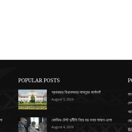
POPULAR POSTS
P
প্রথমবার বিধানসভায় সাসপেন্ড মার্শাল?
বাং
August 5, 2026
দে
আন
জ্
লো
কোভিড টেস্ট দুর্নীতি নিয়ে বড় তথ্য সামনে এলো
August 4, 2026
B