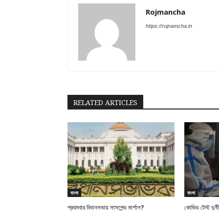
Rojmancha
https://rojnamcha.in
RELATED ARTICLES
বাংলা
বাংলা
প্রথমবার বিধানসভায় সাসপেন্ড মার্শাল?
কোভিড টেস্ট দুর্