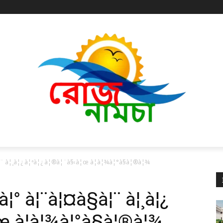
¨ à¦¸à¦¿ à¦ªà¦¿ à¦®à¦¨à§‹à¦œ à¦­à¦¾à¦°à§à¦®à¦¾
¦° à¦¨à¦¤à§à¦¨ à¦¸à¦¿
œ à¦­à¦¾à¦°à§à¦®à¦¾