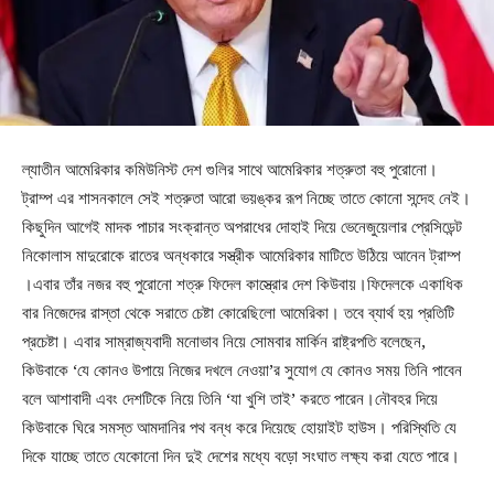
ল্যাতীন আমেরিকার কমিউনিস্ট দেশ গুলির সাথে আমেরিকার শত্রুতা বহু পুরোনো।
ট্রাম্প এর শাসনকালে সেই শত্রুতা আরো ভয়ঙ্কর রূপ নিচ্ছে তাতে কোনো সন্দেহ নেই।
কিছুদিন আগেই মাদক পাচার সংক্রান্ত অপরাধের দোহাই দিয়ে ভেনেজুয়েলার প্রেসিডেন্ট
নিকোলাস মাদুরোকে রাতের অন্ধকারে সস্ত্রীক আমেরিকার মাটিতে উঠিয়ে আনেন ট্রাম্প
।এবার তাঁর নজর বহু পুরোনো শত্রু ফিদেল কাস্ত্রোর দেশ কিউবায়।ফিদেলকে একাধিক
বার নিজেদের রাস্তা থেকে সরাতে চেষ্টা কোরেছিলো আমেরিকা। তবে ব্যার্থ হয় প্রতিটি
প্রচেষ্টা। এবার সাম্রাজ্যবাদী মনোভাব নিয়ে সোমবার মার্কিন রাষ্ট্রপতি বলেছেন,
কিউবাকে ‘যে কোনও উপায়ে নিজের দখলে নেওয়া’র সুযোগ যে কোনও সময় তিনি পাবেন
বলে আশাবাদী এবং দেশটিকে নিয়ে তিনি ‘যা খুশি তাই’ করতে পারেন।নৌবহর দিয়ে
কিউবাকে ঘিরে সমস্ত আমদানির পথ বন্ধ করে দিয়েছে হোয়াইট হাউস। পরিস্থিতি যে
দিকে যাচ্ছে তাতে যেকোনো দিন দুই দেশের মধ্যে বড়ো সংঘাত লক্ষ্য করা যেতে পারে।