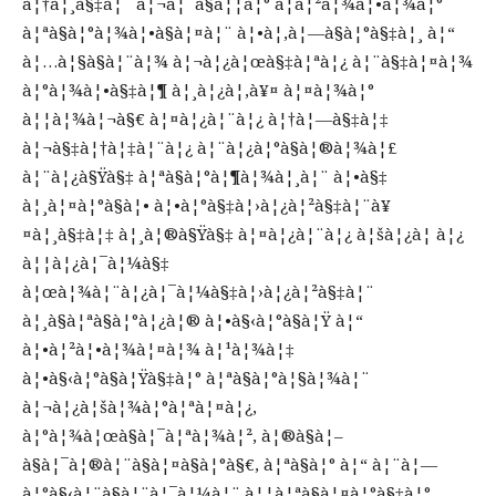
à¦†à¦¸à§‡à¦¨ à¦¬à¦¨à§à¦¦à¦° à¦à¦²à¦¾à¦•à¦¾à¦°
à¦ªà§à¦°à¦¾à¦•à§à¦¤à¦¨ à¦•à¦‚à¦—à§à¦°à§‡à¦¸ à¦“
à¦…à¦§à§à¦¨à¦¾ à¦¬à¦¿à¦œà§‡à¦ªà¦¿ à¦¨à§‡à¦¤à¦¾
à¦°à¦¾à¦•à§‡à¦¶ à¦¸à¦¿à¦‚à¥¤ à¦¤à¦¾à¦°
à¦¦à¦¾à¦¬à§€ à¦¤à¦¿à¦¨à¦¿ à¦†à¦—à§‡à¦‡
à¦¬à§‡à¦†à¦‡à¦¨à¦¿ à¦¨à¦¿à¦°à§à¦®à¦¾à¦£
à¦¨à¦¿à§Ÿà§‡ à¦ªà§à¦°à¦¶à¦¾à¦¸à¦¨ à¦•à§‡
à¦¸à¦¤à¦°à§à¦• à¦•à¦°à§‡à¦›à¦¿à¦²à§‡à¦¨à¥
¤à¦¸à§‡à¦‡ à¦¸à¦®à§Ÿà§‡ à¦¤à¦¿à¦¨à¦¿ à¦šà¦¿à¦ à¦¿
à¦¦à¦¿à¦¯à¦¼à§‡
à¦œà¦¾à¦¨à¦¿à¦¯à¦¼à§‡à¦›à¦¿à¦²à§‡à¦¨
à¦¸à§à¦ªà§à¦°à¦¿à¦® à¦•à§‹à¦°à§à¦Ÿ à¦“
à¦•à¦²à¦•à¦¾à¦¤à¦¾ à¦¹à¦¾à¦‡
à¦•à§‹à¦°à§à¦Ÿà§‡à¦° à¦ªà§à¦°à¦§à¦¾à¦¨
à¦¬à¦¿à¦šà¦¾à¦°à¦ªà¦¤à¦¿,
à¦°à¦¾à¦œà§à¦¯à¦ªà¦¾à¦², à¦®à§à¦–
à§à¦¯à¦®à¦¨à§à¦¤à§à¦°à§€, à¦ªà§à¦° à¦“ à¦¨à¦—
à¦°à§‹à¦¨à§à¦¨à¦¯à¦¼à¦¨ à¦¦à¦ªà§à¦¤à¦°à§‡à¦°