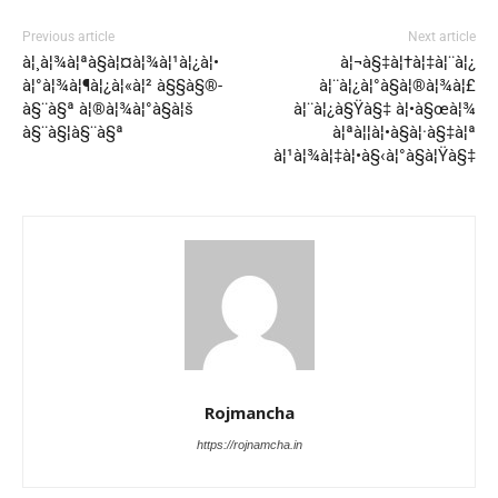
Previous article
Next article
à¦¸à¦¾à¦ªà§à¦¤à¦¾à¦¹à¦¿à¦•
à¦¬à§‡à¦†à¦‡à¦¨à¦¿
à¦°à¦¾à¦¶à¦¿à¦«à¦² à§§à§®-
à¦¨à¦¿à¦°à§à¦®à¦¾à¦£
à§¨à§ª à¦®à¦¾à¦°à§à¦š
à¦¨à¦¿à§Ÿà§‡ à¦•à§œà¦¾
à§¨à§¦à§¨à§ª
à¦ªà¦¦à¦•à§à¦·à§‡à¦ª
à¦¹à¦¾à¦‡à¦•à§‹à¦°à§à¦Ÿà§‡
Rojmancha
https://rojnamcha.in