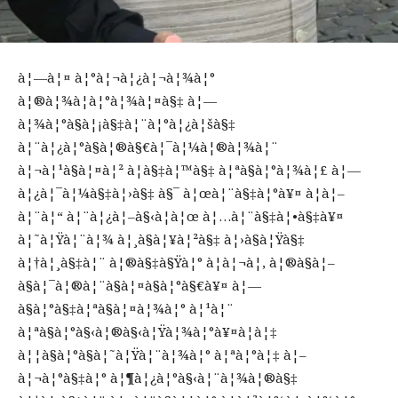
à¦—à¦¤ à¦°à¦¬à¦¿à¦¬à¦¾à¦°
à¦®à¦¾à¦à¦°à¦¾à¦¤à§‡ à¦—
à¦¾à¦°à§à¦¡à§‡à¦¨à¦°à¦¿à¦šà§‡
à¦¨à¦¿à¦°à§à¦®à§€à¦¯à¦¼à¦®à¦¾à¦¨
à¦¬à¦¹à§à¦¤à¦² à¦­à§‡à¦™à§‡ à¦ªà§à¦°à¦¾à¦£ à¦—
à¦¿à¦¯à¦¼à§‡à¦›à§‡ à§¯ à¦œà¦¨à§‡à¦°à¥¤ à¦à¦–
à¦¨à¦“ à¦¨à¦¿à¦–à§‹à¦à¦œ à¦…à¦¨à§‡à¦•à§‡à¥¤
à¦˜à¦Ÿà¦¨à¦¾ à¦¸à§à¦¥à¦²à§‡ à¦›à§à¦Ÿà§‡
à¦†à¦¸à§‡à¦¨ à¦®à§‡à§Ÿà¦° à¦à¦¬à¦‚ à¦®à§à¦–
à§à¦¯à¦®à¦¨à§à¦¤à§à¦°à§€à¥¤ à¦—
à§à¦°à§‡à¦ªà§à¦¤à¦¾à¦° à¦¹à¦¨
à¦ªà§à¦°à§‹à¦®à§‹à¦Ÿà¦¾à¦°à¥¤à¦à¦‡
à¦¦à§à¦°à§à¦˜à¦Ÿà¦¨à¦¾à¦° à¦ªà¦°à¦‡ à¦–
à¦¬à¦°à§‡à¦° à¦¶à¦¿à¦°à§‹à¦¨à¦¾à¦®à§‡