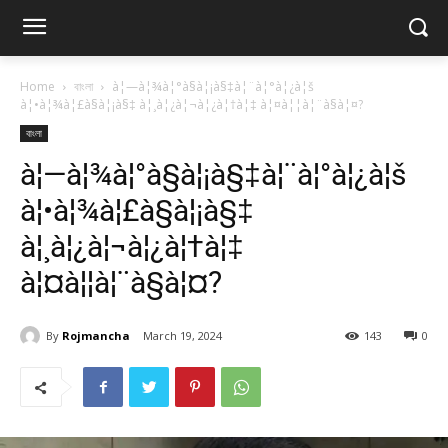
Home
বাংলা
à¦—à¦¾à¦°à§à¦¡à§‡à¦¨à¦°à¦¿à¦š
à¦•à¦¾à¦£à§à¦¡à§‡ à¦¸à¦¿à¦¬à¦¿à¦†à¦‡ à¦¤à¦¦à¦¨à§à¦¤?
বাংলা
à¦—à¦¾à¦°à§à¦¡à§‡à¦¨à¦°à¦¿à¦š
à¦•à¦¾à¦£à§à¦¡à§‡
à¦¸à¦¿à¦¬à¦¿à¦†à¦‡
à¦¤à¦¦à¦¨à§à¦¤?
By
Rojmancha
March 19, 2024
143
0