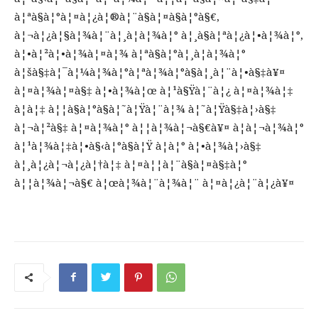
à¦ªà§à¦°à¦¤à¦¿à¦®à¦¨à§à¦¤à§à¦°à§€,
à¦¬à¦¿à¦§à¦¾à¦¨à¦¸à¦­à¦¾à¦° à¦¸à§à¦ªà¦¿à¦•à¦¾à¦°,
à¦•à¦²à¦•à¦¾à¦¤à¦¾ à¦ªà§à¦°à¦¸à¦­à¦¾à¦°
à¦šà§‡à¦¯à¦¼à¦¾à¦°à¦ªà¦¾à¦°à§à¦¸à¦¨à¦•à§‡à¥¤
à¦¤à¦¾à¦¤à§‡ à¦•à¦¾à¦œ à¦¹à§Ÿà¦¨à¦¿ à¦¤à¦¾à¦‡
à¦à¦‡ à¦¦à§à¦°à§à¦˜à¦Ÿà¦¨à¦¾ à¦˜à¦Ÿà§‡à¦›à§‡
à¦¬à¦²à§‡ à¦¤à¦¾à¦° à¦¦à¦¾à¦¬à§€à¥¤ à¦à¦¬à¦¾à¦°
à¦¹à¦¾à¦‡à¦•à§‹à¦°à§à¦Ÿ à¦à¦° à¦•à¦¾à¦›à§‡
à¦¸à¦¿à¦¬à¦¿à¦†à¦‡ à¦¤à¦¦à¦¨à§à¦¤à§‡à¦°
à¦¦à¦¾à¦¬à§€ à¦œà¦¾à¦¨à¦¾à¦¨ à¦¤à¦¿à¦¨à¦¿à¥¤