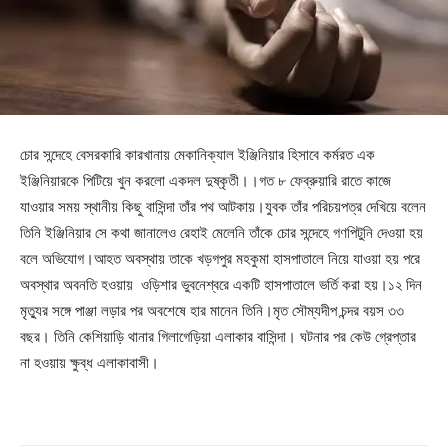
চোর সন্দেহে বেসরকারি কারখানায় মেকানিক্যাল ইঞ্জিনিয়ার হিসাবে কর্মরত এক
ইঞ্জিনিয়ারকে পিটিয়ে খুন করলো একদল দুষ্কৃতী।।গত ৮ ফেব্রুয়ারি রাতে কাজে
যাওয়ার সময় স্থানীয় কিছু বাসিন্দা তাঁর পথ আটকায়।যুবক তাঁর পরিচয়পত্র দেখিয়ে বলেন
তিনি ইঞ্জিনিয়ার সে কথা জানালেও রেহাই মেলেনি তাঁকে চোর সন্দেহে গণপিটুনি দেওয়া হয়
বলে অভিযোগ।আহত অবস্থায় তাকে খড়গপুর মহকুমা হাসপাতালে নিয়ে যাওয়া হয় পরে
অবস্থার অবনতি হওয়ায় ওড়িশার ভুবনেশ্বরে একটি হাসপাতালে ভর্তি করা হয়।১২ দিন
মৃত্যুর সঙ্গে পাঞ্জা লড়ার পর অবশেষে হার মানেন তিনি।মৃত সৌম্যদীপ চন্দর বয়স ৩৩
বছর। তিনি কেশিয়াড়ি থানার গিলাগেড়িয়া এলাকার বাসিন্দা। ঘটনার পর কেউ গ্রেপ্তার
না হওয়ায় ক্ষুব্ধ এলাকাবাসী।