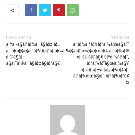
Previous article
Next article
à¦†à¦•à§à¦°à¦¾à¦¨à§à¦¤ à¦…
à¦¸à¦¾à¦°à¦¾à¦°à¦¾à¦œà§à¦¯
à¦¨à§à¦§à§à¦°à¦ªà§à¦°à¦¦à§‡à¦¶à§‡à¦°
à¦œà§à§œà§‡ à¦°à¦¾à¦®
à¦®à§à¦–
à¦¨à¦¬à¦®à§€ à¦ªà¦¾à¦²à¦¨,
à§à¦¯à¦®à¦¨à§à¦¤à§à¦°à§€
à¦¹à¦¾à¦“à§œà¦¾à§Ÿ
à¦¯à§‹à¦—à¦¦à¦¿à¦²à§‡à¦¨
à¦°à¦¾à¦œà§à¦¯ à¦ªà¦¾à¦²à¥
¤