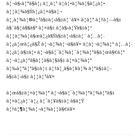
à¦¬à§‹à¦°à§à¦¡ à¦¸à¦¹ à¦à¦•à¦¾à¦§à¦¿à¦•
à¦¦à¦¾à§Ÿà¦¿à¦¤à§à¦¬
à¦¸à¦¾à¦®à¦²à§‡à¦›à§‡à¦¨à¥¤ à¦à¦° à¦†à¦—à§‡
à§¨à§¦à§§à§ª à¦¤à§‡ à¦­à§‹à¦Ÿà§‡à¦“
à¦¦à¦¾à¦à§œà¦¿à§Ÿà§‡à¦›à§‡à¦¨ à¦…à¦­
à¦¿à¦œà¦¿à§Ž à¦¬à¦¾à¦¬à§à¥¤ à¦à¦¬à¦¾à¦° à¦…à¦­
à¦¿à¦·à§‡à¦• à¦¬à§à¦¯à¦¾à¦¨à¦¾à¦°à§à¦œà§€à¦°
à¦¬à¦¿à¦°à§à¦¦à§à¦§à§‡ à¦¤à¦¾à¦°
à¦‰à¦ªà¦°à§‡à¦‡ à¦†à¦¸à§à¦¥à¦¾ à¦°à§‡à¦–
à§‡à¦›à§‡ à¦¦à¦²à¥¤
à¦œà§‡à¦¤à¦¾à¦° à¦¬à§à¦¯à¦¾à¦ªà¦¾à¦°à§‡
à¦¤à¦¿à¦¨à¦¿ à¦¯à¦¥à§‡à¦·à§à¦Ÿ
à¦†à¦¶à¦¾à¦¬à¦¾à¦¦à§€à¥¤