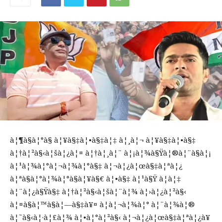
à¦¶à§à¦°à§ à¦¥à§‡à¦•à§‡à¦‡ à¦¸à¦¬ à¦¥à§‡à¦•à§‡
à¦†à¦²à§‹à¦šà¦¿à¦¤ à¦†à¦¸à¦¨ à¦¡à¦¾à§Ÿà¦®à¦¨à§à¦¡
à¦¹à¦¾à¦°à¦¬à¦¾à¦°à§‡ à¦¬à¦¿à¦œà§‡à¦ªà¦¿
à¦ªà§à¦°à¦¾à¦°à§à¦¥à§€ à¦•à§‡ à¦¹à§Ÿ à¦à¦‡
à¦¨à¦¿à§Ÿà§‡ à¦†à¦²à§‹à¦šà¦¨à¦¾ à¦›à¦¿à¦²à§‹
à¦¤à§à¦™à§à¦—à§‡à¥¤ à¦à¦¬à¦¾à¦° à¦¨à¦¾à¦®
à¦˜à§‹à¦·à¦£à¦¾ à¦•à¦°à¦²à§‹ à¦¬à¦¿à¦œà§‡à¦ªà¦¿à¥