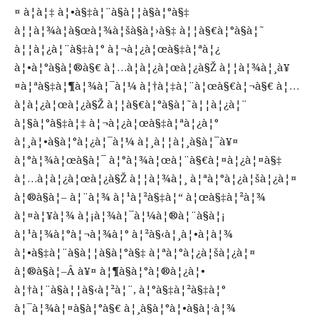
¤ à¦à¦‡ à¦•à§‡à¦¨à§à¦¦à§à¦°à§‡
à¦¦à¦¾à¦à§œà¦¾à¦šà§à¦›à§‡ à¦¦à§€à¦°à§à¦˜
à¦¦à¦¿à¦¨à§‡à¦° à¦¬à¦¿à¦œà§‡à¦ªà¦¿
à¦•à¦°à§à¦®à§€ à¦…à¦­à¦¿à¦œà¦¿à§Ž à¦¦à¦¾à¦¸à¥
¤à¦ªà§‡à¦¶à¦¾à¦¯à¦¼ à¦†à¦‡à¦¨à¦œà§€à¦¬à§€ à¦…
à¦­à¦¿à¦œà¦¿à§Ž à¦¦à§€à¦°à§à¦˜à¦¦à¦¿à¦¨
à¦§à¦°à§‡à¦‡ à¦¬à¦¿à¦œà§‡à¦ªà¦¿à¦°
à¦¸à¦•à§à¦°à¦¿à¦¯à¦¼ à¦¸à¦¦à¦¸à§à¦¯à¥¤
à¦°à¦¾à¦œà§à¦¯ à¦°à¦¾à¦œà¦¨à§€à¦¤à¦¿à¦¤à§‡
à¦…à¦­à¦¿à¦œà¦¿à§Ž à¦¦à¦¾à¦¸ à¦ªà¦°à¦¿à¦šà¦¿à¦¤
à¦®à§à¦– à¦¨à¦¾ à¦¹à¦²à§‡à¦“ à¦œà§‡à¦²à¦¾
à¦¤à¦¥à¦¾ à¦¡à¦¾à¦¯à¦¼à¦®à¦¨à§à¦¡
à¦¹à¦¾à¦°à¦¬à¦¾à¦° à¦²à§‹à¦¸à¦•à¦­à¦¾
à¦•à§‡à¦¨à§à¦¦à§à¦°à§‡ à¦ªà¦°à¦¿à¦šà¦¿à¦¤
à¦®à§à¦–Â à¥¤ à¦¶à§à¦°à¦®à¦¿à¦•
à¦†à¦¨à§à¦¦à§‹à¦²à¦¨, à¦°à§‡à¦²à§‡à¦°
à¦¯à¦¾à¦¤à§à¦°à§€ à¦¸à§à¦°à¦•à§à¦·à¦¾