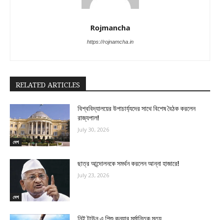
Rojmancha
https://rojnamcha.in
RELATED ARTICLES
বিশ্ববিদ্যালয়ের উপাচার্য্যদের সাথে বিশেষ বৈঠক করলেন
রাজ্যপাল!
July 30, 2026
দেশ
ছাত্র আন্দোলনকে সমর্থন করলেন আন্না হাজারে!
July 23, 2026
দেশ
নিই টাউন এ শিশু কন্যার মর্মান্তিক মৃত্যু