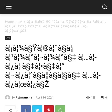
Home
দেশ
à¦¡à¦¾à§Ÿà¦®à¦¨à§à¦¡ à¦¹à¦¾à¦°à¦¬à¦¾à¦°à§‡ à¦…
à¦­à¦¿à¦·à§‡à¦•à§‡à¦° à¦¬à¦¿à¦°à§à¦¦à§à¦§à§‡ à¦…à¦­
à¦¿à¦œà¦¿à§Ž
দেশ
à¦¡à¦¾à§Ÿà¦®à¦¨à§à¦¡
à¦¹à¦¾à¦°à¦¬à¦¾à¦°à§‡ à¦…à¦­
à¦¿à¦·à§‡à¦•à§‡à¦°
à¦¬à¦¿à¦°à§à¦¦à§à¦§à§‡ à¦…à¦­
à¦¿à¦œà¦¿à§Ž
By
Rojmancha
April 16, 2024
169
0