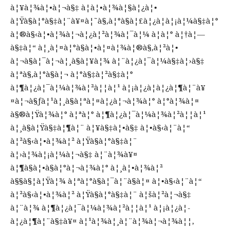
à¦¥à¦¾à¦•à¦¬à§‡ à¦à¦•à¦¾à¦§à¦¿à¦•
à¦Ÿà§à¦°à§‡à¦¨à¥¤à¦˜à§‚à¦°à§à¦£à¦¿à¦à¦¡à¦¼à§‡à¦°
à¦®à§‹à¦•à¦¾à¦¬à¦¿à¦²à¦¾à¦¯à¦¼ à¦à¦° à¦†à¦—
à§‡à¦“ à¦¸à¦¤à¦°à§à¦•à¦¤à¦¾à¦®à§‚à¦²à¦•
à¦¬à§à¦¯à¦¬à¦¸à§à¦¥à¦¾ à¦¨à¦¿à¦¯à¦¼à§‡à¦›à§‡
à¦ªà§‚à¦°à§à¦¬ à¦°à§‡à¦²à§‡à¦°
à¦¶à¦¿à¦¯à¦¼à¦¾à¦²à¦¦à¦¹ à¦¡à¦¿à¦­à¦¿à¦¶à¦¨à¥
¤à¦¬à§ƒà¦¹à¦¸à§à¦ªà¦¤à¦¿à¦¬à¦¾à¦° à¦°à¦¾à¦¤
à§®à¦Ÿà¦¾à¦° à¦ªà¦° à¦¶à¦¿à¦¯à¦¼à¦¾à¦²à¦¦à¦¹
à¦¸à§à¦Ÿà§‡à¦¶à¦¨ à¦¥à§‡à¦•à§‡ à¦•à§‹à¦¨à¦“
à¦²à§‹à¦•à¦¾à¦² à¦Ÿà§à¦°à§‡à¦¨
à¦›à¦¾à¦¡à¦¼à¦¬à§‡ à¦¨à¦¾à¥¤
à¦¶à§à¦•à§à¦°à¦¬à¦¾à¦° à¦¸à¦•à¦¾à¦²
à§§à§¦à¦Ÿà¦¾ à¦ªà¦°à§à¦¯à¦¨à§à¦¤ à¦•à§‹à¦¨à¦“
à¦²à§‹à¦•à¦¾à¦² à¦Ÿà§à¦°à§‡à¦¨ à¦šà¦²à¦¬à§‡
à¦¨à¦¾ à¦¶à¦¿à¦¯à¦¼à¦¾à¦²à¦¦à¦¹ à¦¡à¦¿à¦­
à¦¿à¦¶à¦¨à§‡à¥¤ à¦¹à¦¾à¦¸à¦¨à¦¾à¦¬à¦¾à¦¦,