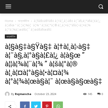
Home
আন্তর্জাতিক
à¦§à§‡à§Ÿà§‡ à¦†à¦¸à¦›à§‡ à¦˜à§‚à¦°à§à¦£à¦¿
à¦à§œ " à¦¦à¦¾à¦¨à¦¾ " à¦šà¦°à¦® à¦¸à¦¤à¦°à§à¦•à¦¤à¦¾
à¦°à¦¾à¦œà§à¦¯ à¦œà§à§œà§‡
আন্তর্জাতিক
à¦§à§‡à§Ÿà§‡ à¦†à¦¸à¦›à§‡
à¦˜à§‚à¦°à§à¦£à¦¿ à¦à§œ ”
à¦¦à¦¾à¦¨à¦¾ ” à¦šà¦°à¦®
à¦¸à¦¤à¦°à§à¦•à¦¤à¦¾
à¦°à¦¾à¦œà§à¦¯ à¦œà§à§œà§‡
By
Rojmancha
October 23, 2024
145
0