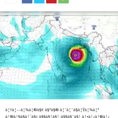
à¦†à¦—à¦¾à¦®à§€ à§ªà§® à¦˜à¦¨à§à¦Ÿà¦¾à¦°
à¦®à¦§à§à¦¯à§‡ à§§à§¦à§¦-à§§à§¨à§¦ à¦•à¦¿à¦®à¦¿