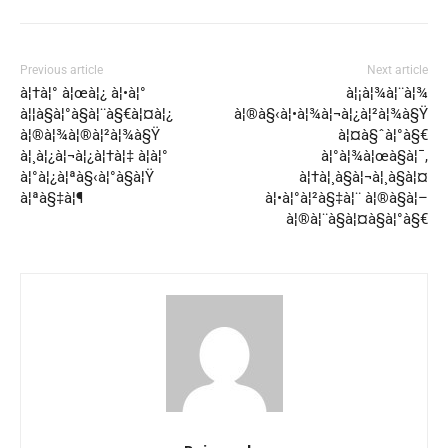
Previous article
Next article
à¦†à¦° à¦œà¦¿ à¦•à¦°
à¦¡à¦¾à¦¨à¦¾
à¦¦à§à¦°à§à¦¨à§€à¦¤à¦¿
à¦®à§‹à¦•à¦¾à¦¬à¦¿à¦²à¦¾à§Ÿ
à¦®à¦¾à¦®à¦²à¦¾à§Ÿ
à¦¤à§ˆà¦°à§€
à¦¸à¦¿à¦¬à¦¿à¦†à¦‡ à¦à¦°
à¦°à¦¾à¦œà§à¦¯,
à¦°à¦¿à¦ªà§‹à¦°à§à¦Ÿ
à¦†à¦¸à§à¦¬à¦¸à§à¦¤
à¦ªà§‡à¦¶
à¦•à¦°à¦²à§‡à¦¨ à¦®à§à¦–
à¦®à¦¨à§à¦¤à§à¦°à§€