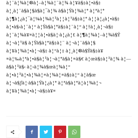
à¦¨à¦¾à¦®à¦–à¦¾à¦¨à¦¾ à¦¥à§‡à¦•à§‡
à¦¸à¦¨à§à¦§à§à¦¯à¦¾ à§­à¦Ÿà¦¾à¦° à¦ªà¦°
à¦¶à¦¿à¦¯à¦¼à¦¾à¦²à¦¦à¦¹à§‡à¦° à¦¦à¦¿à¦•à§‡
à¦•à§‹à¦¨à¦“ à¦Ÿà§à¦°à§‡à¦¨à¦“ à¦†à¦¸à¦¬à§‡
à¦¨à¦¾à¥¤à¦¦à¦•à§à¦·à¦¿à¦£ à¦¶à¦¾à¦–à¦¾à§Ÿ
à¦¬à¦¹à§ à¦Ÿà§à¦°à§‡à¦¨ à¦¬à¦¨à§à¦§
à¦¥à¦¾à¦•à¦¬à§‡ à¦“à¦‡ à¦¸à¦®à§Ÿà§‡à¥
¤à¦‰à¦ªà¦•à§à¦²à¦¬à¦°à§à¦¤à§€ à¦œà§‡à¦²à¦¾ à¦—
à§à¦²à§‹ à¦›à¦¾à§œà¦¾à¦“
à¦•à¦²à¦•à¦¾à¦¤à¦¾à¦¤à§‡à¦“ à¦à§œ
à¦¬à§ƒà¦·à§à¦Ÿà¦¿à¦° à¦ªà§à¦°à¦­à¦¾à¦¬
à¦¥à¦¾à¦•à¦¬à§‡à¥¤