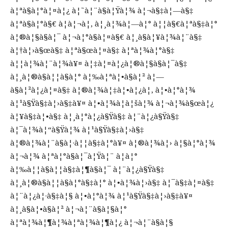
à¦ªà§à¦°à¦¤à¦¿ à¦˜à¦¨à§à¦Ÿà¦¾ à¦¬à§‡à¦—à§‡
à¦ªà§à¦°à§€ à¦à¦¬à¦‚ à¦¸à¦¾à¦—à¦° à¦¦à§€à¦ªà§‡à¦°
à¦®à¦§à§à¦¯ à¦¬à¦°à§à¦¤à§€ à¦¸à§à¦¥à¦¾à¦¨à§‡
à¦†à¦›à§œà§‡ à¦ªà§œà¦¤à§‡ à¦ªà¦¾à¦°à§‡
à¦¦à¦¾à¦¨à¦¾à¥¤ à¦‡à¦¤à¦¿à¦®à¦§à§à¦¯à§‡
à¦¸à¦®à§à¦¦à§à¦° à¦‰à¦ªà¦•à§à¦² à¦—
à§à¦²à¦¿à¦¤à§‡ à¦®à¦¾à¦‡à¦•à¦¿à¦‚ à¦•à¦°à¦¾
à¦¹à§Ÿà§‡à¦›à§‡à¥¤ à¦•à¦¾à¦à¦šà¦¾ à¦¬à¦¾à§œà¦¿
à¦¥à§‡à¦•à§‡ à¦¸à¦°à¦¿à§Ÿà§‡ à¦¨à¦¿à§Ÿà§‡
à¦¯à¦¾à¦“à§Ÿà¦¾ à¦¹à§Ÿà§‡à¦›à§‡
à¦®à¦¾à¦¨à§à¦·à¦¦à§‡à¦°à¥¤ à¦®à¦¾à¦› à¦§à¦°à¦¾
à¦¬à¦¾ à¦ªà¦°à§à¦¯à¦Ÿà¦¨ à¦à¦°
à¦‰à¦¦à§à¦¦à§‡à¦¶à§à¦¯ à¦¨à¦¿à§Ÿà§‡
à¦¸à¦®à§à¦¦à§à¦°à§‡à¦° à¦•à¦¾à¦›à§‡ à¦¯à§‡à¦¤à§‡
à¦¨à¦¿à¦·à§‡à¦§ à¦•à¦°à¦¾ à¦¹à§Ÿà§‡à¦›à§‡à¥¤
à¦¸à§à¦•à§à¦² à¦¬à¦¨à§à¦§à¦°
à¦ªà¦¾à¦¶à¦¾à¦ªà¦¾à¦¶à¦¿ à¦¬à¦¨à§à¦§