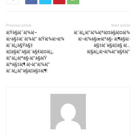
Previous article
Next article
à¦Ÿà§à¦¯à¦¾à¦¬
à¦¨à¦¿à¦°à¦¾à¦ªà¦¤à§à¦¤à¦¾
à¦•à§‡à¦¨à¦¾à¦° à¦Ÿà¦¾à¦•à¦¾
à¦¬à¦¾à§œà¦²à§‹ à¦¶à§à¦­
à¦¨à¦¿à§Ÿà§‡
à§‡à¦¨à§à¦¦à§ à¦…
à¦¦à§à¦°à§à¦¨à§€à¦¤à¦¿,
à¦§à¦¿à¦•à¦¾à¦°à§€à¦°
à¦°à¦¿à¦ªà§‹à¦°à§à¦Ÿ
à¦ªà§‡à¦¶ à¦•à¦°à¦¾à¦°
à¦¨à¦¿à¦°à§à¦¦à§‡à¦¶!