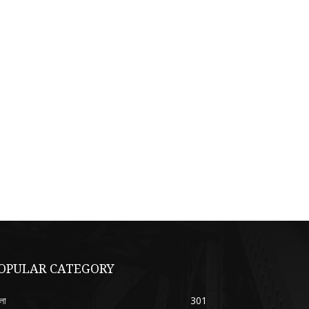
OPULAR CATEGORY
লা
301