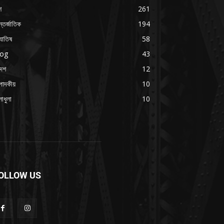
শ
261
্তর্জাতিক
194
যোতিষ
58
log
43
দেশ
12
পাদকীয়
10
াধুলা
10
OLLOW US