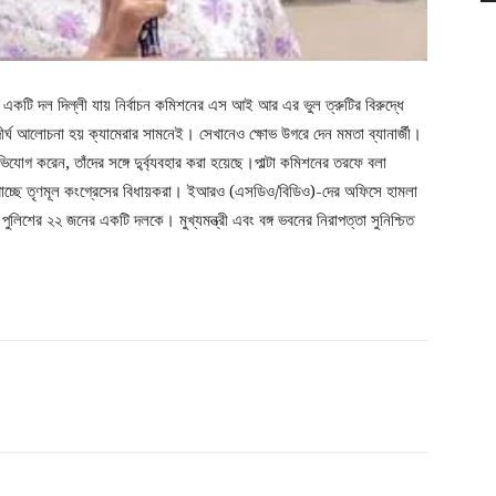
ের একটি দল দিল্লী যায় নির্বাচন কমিশনের এস আই আর এর ভুল ত্রুটির বিরুদ্ধে
রীর দীর্ঘ আলোচনা হয় ক্যামেরার সামনেই। সেখানেও ক্ষোভ উগরে দেন মমতা ব্যানার্জী।
ভিযোগ করেন, তাঁদের সঙ্গে দু্র্ব্যবহার করা হয়েছে।পাল্টা কমিশনের তরফে বলা
দেখাচ্ছে তৃণমূল কংগ্রেসের বিধায়করা। ইআরও (এসডিও/বিডিও)-দের অফিসে হামলা
পুলিশের ২২ জনের একটি দলকে। মুখ্যমন্ত্রী এবং বঙ্গ ভবনের নিরাপত্তা সুনিশ্চিত