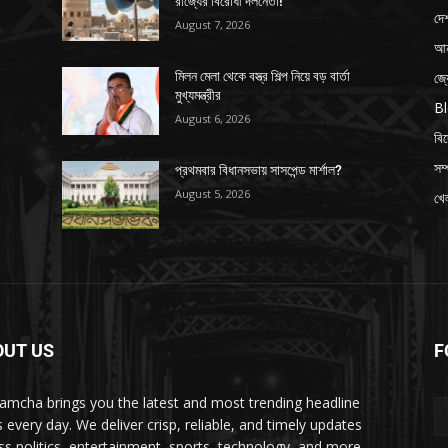
রাজ্যের বিরোধী দলনেতা!
দে
August 7, 2026
আন
জ্
মিলন মেলা থেকে বস্ত্র শিল্প নিয়ে বড় বার্তা
মুখ্যমন্ত্রীর
B
August 6, 2026
বি
সম্
প্রথমবার বিধানসভায় সাসপেন্ড মার্শাল?
August 5, 2026
খেল
OUT US
F
amcha brings you the latest and most trending headline
 every day. We deliver crisp, reliable, and timely updates
ss politics, entertainment, sports, technology, and more—