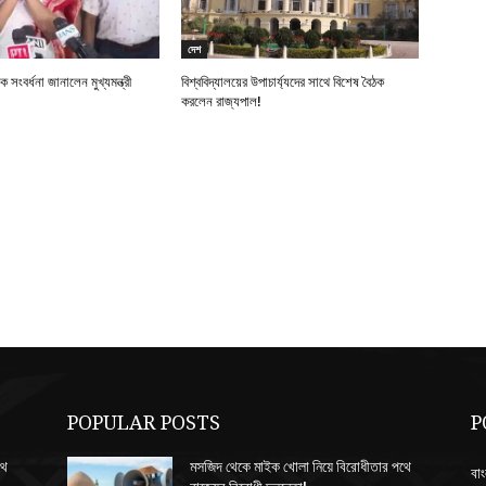
দেশ
সংবর্ধনা জানালেন মুখ্যমন্ত্রী
বিশ্ববিদ্যালয়ের উপাচার্য্যদের সাথে বিশেষ বৈঠক
করলেন রাজ্যপাল!
POPULAR POSTS
P
থে
মসজিদ থেকে মাইক খোলা নিয়ে বিরোধীতার পথে
বাং