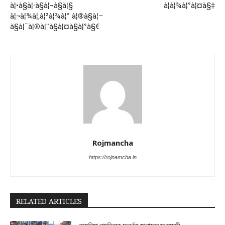
à¦•à§à¦·à§à¦¬à§à¦§
à¦­à¦¾à¦°à¦¤à§‡
à¦¬à¦¾à¦‚à¦²à¦¾à¦° à¦®à§à¦–
à§à¦¯à¦®à¦¨à§à¦¤à§à¦°à§€
Rojmancha
https://rojnamcha.in
RELATED ARTICLES