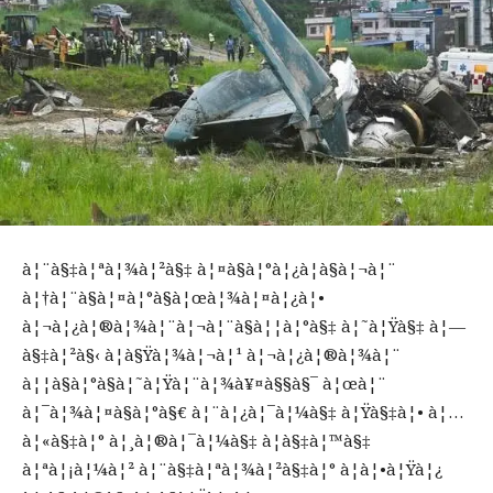
à¦¨à§‡à¦ªà¦¾à¦²à§‡ à¦¤à§à¦°à¦¿à¦­à§à¦¬à¦¨
à¦†à¦¨à§à¦¤à¦°à§à¦œà¦¾à¦¤à¦¿à¦•
à¦¬à¦¿à¦®à¦¾à¦¨à¦¬à¦¨à§à¦¦à¦°à§‡ à¦˜à¦Ÿà§‡ à¦—
à§‡à¦²à§‹ à¦­à§Ÿà¦¾à¦¬à¦¹ à¦¬à¦¿à¦®à¦¾à¦¨
à¦¦à§à¦°à§à¦˜à¦Ÿà¦¨à¦¾à¥¤à§§à§¯ à¦œà¦¨
à¦¯à¦¾à¦¤à§à¦°à§€ à¦¨à¦¿à¦¯à¦¼à§‡ à¦Ÿà§‡à¦• à¦…
à¦«à§‡à¦° à¦¸à¦®à¦¯à¦¼à§‡ à¦­à§‡à¦™à§‡
à¦ªà¦¡à¦¼à¦² à¦¨à§‡à¦ªà¦¾à¦²à§‡à¦° à¦à¦•à¦Ÿà¦¿