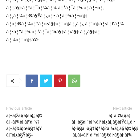
à¦¦à§‡à¦“à¦¯à¦¼à¦¾ à¦¹à¦¯à¦¼ à¦à¦¬à¦‚
à¦¸à¦¾à¦®à§Ÿà¦¿à¦• à¦­à¦¾à¦¬à§‡
à¦à¦®à¦¾à¦°à¦œà§‡à¦¨à§à¦¸à¦¿ à¦˜à§‹à¦·à¦£à¦¾
à¦•à¦°à¦¾ à¦¹à¦¯à¦¼à§‡à¦›à§‡ à¦¸à§‡à¦–
à¦¾à¦¨à§‡à¥¤
Previous article
Next article
à¦¬à¦žà§à¦šà¦¿à¦¤
à¦¨à¦¤à§à¦¨
à¦¬à¦¾à¦‚à¦²à¦¾?
à¦¬à§à¦¯à¦¾à¦²à¦¿à¦¸à§à¦Ÿà¦¿à¦•
à¦¬à¦¾à¦œà§‡à¦Ÿ
à¦•à§à¦·à§‡à¦ªà¦£à¦¾à¦¸à§à¦¤à§
à¦¨à¦¿à§Ÿà§‡
à¦¸à¦«à¦² à¦ªà¦°à§€à¦•à§à¦·à¦¾