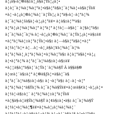
à¦¡à§‹à¦®à§‡à¦¸à§à¦Ÿà¦¿à¦•
à¦à¦¯à¦¼à¦¾à¦°à¦•à§à¦°à§à¦¯à¦¾à¦«à§à¦Ÿà¥
¤à¦¬à¦¿à¦®à¦¾à¦¨à¦Ÿà¦¿ à¦ªà§‹à¦–à¦°à¦¾
à¦¯à¦¾à¦šà§à¦›à¦¿à¦²à¥¤ à¦­à§‡à¦™à§‡
à¦ªà¦¡à¦¼à¦¾à¦° à¦ªà¦° à¦†à¦—à§à¦¨ à¦§à¦°à§‡
à¦¯à¦¾à¦¯à¦¼ à¦¬à¦¿à¦®à¦¾à¦¨à¦Ÿà¦¿à¦¤à§‡à¥
¤à¦ªà¦¾à¦‡à¦²à¦Ÿà¦•à§‡ à¦—à§à¦°à§à¦¤à¦°
à¦†à¦¹à¦¤ à¦…à¦¬à¦¸à§à¦¥à¦¾à¦¯à¦¼
à¦¹à¦¾à¦¸à¦ªà¦¾à¦¤à¦¾à¦²à§‡ à¦­à¦°à§à¦¤à¦¿
à¦•à¦°à¦¾ à¦¹à¦¯à¦¼à§‡à¦›à§‡à¥
¤à¦¦à§à¦°à§à¦˜à¦Ÿà¦¨à¦¾à§Ÿ Â à§§à§®
à¦œà¦¨à§‡à¦° à¦®à§ƒà¦¤à§à¦¯à§
à¦¹à¦¯à¦¼à§‡à¦›à§‡ à¦¬à¦²à§‡ à¦–à¦¬à¦°
à¦ªà¦¾à¦“à§Ÿà¦¾ à¦¯à¦¾à§Ÿà¥¤à¦œà§€à¦¬à¦¿à¦¤
à¦†à¦›à§‡à¦¨ à¦ªà¦¾à¦‡à¦²à¦Ÿà¥
¤à¦§à§‹à¦à§Ÿà¦¾à§Ÿ à¦¢à§‡à¦•à§‡ à¦¯à¦¾à§Ÿ
à¦†à¦•à¦¾à¦¶à¥¤à¦‰à¦¡à¦¼à¦¾à¦¨
à¦ªà¦°à¦¿à¦·à§‡à¦¬à¦¾ à¦¬à¦¨à§à¦§ à¦•à¦°à§‡