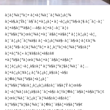
à¦­à¦¾à¦°à¦¤ à¦•à¦¾à¦¨à¦¾à¦¡à¦¾
à¦•à§‚à¦Ÿà¦¨à§ˆà¦¤à¦¿à¦• à¦¬à¦¿à¦°à§‹à¦§ à¦¯à¦–à¦¨
à¦¤à§à¦™à§à¦—à§‡ à¦¤à¦–à¦¨à¦‡
à¦ªà§à¦°à¦œà¦¾à¦¤à¦¨à§à¦¤à§à¦° à¦¦à¦¿à¦¬à¦¸
à¦¨à¦¿à¦¯à¦¼à§‡ à¦¬à¦¡à¦¼à§‹ à¦˜à§‹à¦·à¦£à¦¾
à¦à¦²à§‹ à¦­à¦¾à¦°à¦¤ à¦¸à¦°à¦•à¦¾à¦°à§‡à¦°
à¦¤à¦°à¦« à¦¥à§‡à¦•à§‡à¥
¤à¦ªà§à¦°à¦œà¦¾à¦¤à¦¨à§à¦¤à§à¦°
à¦¦à¦¿à¦¬à¦¸à§‡à¦° à¦ªà§à¦°à¦§à¦¾à¦¨ à¦…
à¦¤à¦¿à¦¥à¦¿ à¦¹à¦¿à¦¸à§‡à¦¬à§‡
à¦®à¦¾à¦°à§à¦•à¦¿à¦¨
à¦ªà§à¦°à§‡à¦¸à¦¿à¦¡à§‡à¦¨à§à¦Ÿ à¦œà§‹
à¦¬à¦¾à¦‡à¦¡à§‡à¦¨à¦•à§‡ à¦†à¦®à¦¨à§à¦¤à§à¦°à¦£
à¦œà¦¾à¦¨à¦¿à¦¯à¦¼à§‡à¦›à§‡à¦¨
à¦ªà§à¦°à¦§à¦¾à¦¨à¦®à¦¨à§à¦¤à§à¦°à§€