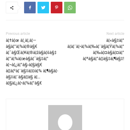
Previous article
Next article
à¦†à¦œ à¦¸à¦‚à¦—
à¦«à§‡à¦°
à§à¦°à¦¾à¦®à§€
à¦à¦¨à¦•à¦¾à¦‰à¦¨à§à¦Ÿà¦¾à¦°
à¦¯à§Œà¦¥à¦®à¦žà§à¦šà§‡
à¦‰à¦¤à§à¦¤à¦°
à¦°à¦¾à¦œà§à¦¯à§‡à¦°
à¦ªà§à¦°à¦¦à§‡à¦¶à§‡!
à¦¬à¦¿à¦°à§‹à¦§à§€
à¦¦à¦²à¦¨à§‡à¦¤à¦¾ à¦¶à§à¦­
à§‡à¦¨à§à¦¦à§ à¦…
à¦§à¦¿à¦•à¦¾à¦°à§€