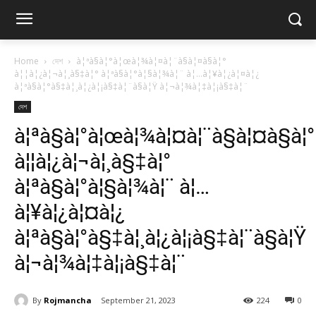
Home
দেশ
à¦ªà§à¦°à¦œà¦¾à¦¤à¦¨à§à¦¤à§à¦°
à¦¦à¦¿à¦¬à¦¸à§‡à¦° à¦ªà§à¦°à¦§à¦¾à¦¨ à¦…à¦¥à¦¿à¦¤à¦¿
à¦ªà§à¦°à§‡à¦¸à¦¿à¦¡à§‡à¦¨à§à¦Ÿ à¦¬à¦¾à¦‡à¦¡à§‡à¦¨
দেশ
à¦ªà§à¦°à¦œà¦¾à¦¤à¦¨à§à¦¤à§à¦°
à¦¦à¦¿à¦¬à¦¸à§‡à¦°
à¦ªà§à¦°à¦§à¦¾à¦¨ à¦…
à¦¥à¦¿à¦¤à¦¿
à¦ªà§à¦°à§‡à¦¸à¦¿à¦¡à§‡à¦¨à§à¦Ÿ
à¦¬à¦¾à¦‡à¦¡à§‡à¦¨
By
Rojmancha
September 21, 2023
224
0