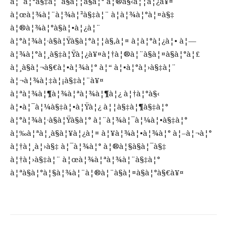
à¦¨à¦°à§‡à¦¨à§à¦¦à§à¦° à¦®à§‹à¦¦à¦¿à¥¤
à¦œà¦¾à¦¨à¦¾à¦²à§‡à¦¨ à¦­à¦¾à¦°à¦¤à§‡
à¦®à¦¾à¦°à§à¦•à¦¿à¦¨
à¦°à¦¾à¦·à§à¦Ÿà§à¦°à¦¦à§‚à¦¤ à¦à¦°à¦¿à¦• à¦—
à¦¾à¦°à¦¸à§‡à¦Ÿà¦¿à¥¤à¦†à¦®à¦¨à§à¦¤à§à¦°à¦£
à¦¸à§à¦¬à§€à¦•à¦¾à¦° à¦“ à¦•à¦°à¦›à§‡à¦¨
à¦¬à¦¾à¦‡à¦¡à§‡à¦¨à¥¤
à¦ªà¦¾à¦¶à¦¾à¦ªà¦¾à¦¶à¦¿ à¦†à¦°à§‹
à¦•à¦¯à¦¼à§‡à¦•à¦Ÿà¦¿ à¦¦à§‡à¦¶à§‡à¦°
à¦°à¦¾à¦·à§à¦Ÿà§à¦° à¦¨à¦¾à¦¯à¦¼à¦•à§‡à¦°
à¦‰à¦ªà¦¸à§à¦¥à¦¿à¦¤ à¦¥à¦¾à¦•à¦¾à¦° à¦–à¦¬à¦°
à¦†à¦¸à¦›à§‡ à¦¯à¦¾à¦° à¦®à¦§à§à¦¯à§‡
à¦†à¦›à§‡à¦¨ à¦œà¦¾à¦ªà¦¾à¦¨à§‡à¦°
à¦ªà§à¦°à¦§à¦¾à¦¨à¦®à¦¨à§à¦¤à§à¦°à§€à¥¤