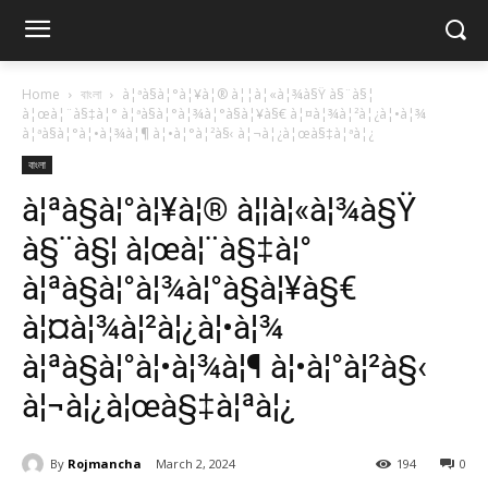
Home
বাংলা
à¦ªà§à¦°à¦¥à¦® à¦¦à¦«à¦¾à§Ÿ à§¨à§¦
à¦œà¦¨à§‡à¦° à¦ªà§à¦°à¦¾à¦°à§à¦¥à§€ à¦¤à¦¾à¦²à¦¿à¦•à¦¾
à¦ªà§à¦°à¦•à¦¾à¦¶ à¦•à¦°à¦²à§‹ à¦¬à¦¿à¦œà§‡à¦ªà¦¿
বাংলা
à¦ªà§à¦°à¦¥à¦® à¦¦à¦«à¦¾à§Ÿ
à§¨à§¦ à¦œà¦¨à§‡à¦°
à¦ªà§à¦°à¦¾à¦°à§à¦¥à§€
à¦¤à¦¾à¦²à¦¿à¦•à¦¾
à¦ªà§à¦°à¦•à¦¾à¦¶ à¦•à¦°à¦²à§‹
à¦¬à¦¿à¦œà§‡à¦ªà¦¿
By
Rojmancha
March 2, 2024
194
0