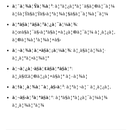
à¦˜à¦¾à¦Ÿà¦¾à¦²
: à¦¹à¦¿à¦°à¦¨à§à¦®à¦¯à¦¼
à¦šà¦Ÿà§à¦Ÿà§‹à¦ªà¦¾à¦§à§à¦¯à¦¾à¦¯à¦¼
à¦ªà§à¦°à§à¦²à¦¿à¦¯à¦¼à¦¾
:
à¦œà§à¦¯à§‹à¦°à§à¦¤à¦¿à¦®à¦¯à¦¼ à¦¸à¦¿à¦‚
à¦®à¦¾à¦¹à¦¾à¦¤à§‹
à¦¬à¦¾à¦à¦•à§à¦¡à¦¼à¦¾
: à¦¸à§à¦­à¦¾à¦·
à¦¸à¦°à¦•à¦¾à¦°
à¦¬à¦¿à¦·à§à¦£à§à¦ªà§à¦°
:
à¦¸à§Œà¦®à¦¿à¦¤à§à¦° à¦–à¦¾à¦
à¦†à¦¸à¦¾à¦¨à¦¸à§‹à¦²
: à¦ªà¦¬à¦¨ à¦¸à¦¿à¦‚
à¦¬à§‹à¦²à¦ªà§à¦°
: à¦ªà§à¦°à¦¿à¦¯à¦¼à¦¾
à¦¸à¦¾à¦¹à¦¾