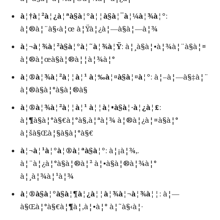
à¦†à¦²à¦¿à¦ªà§à¦°à¦¦à§à¦¯à¦¼à¦¾à¦°
:
à¦®à¦¨à§‹à¦œ à¦Ÿà¦¿à¦—à§à¦—à¦¾
à¦¬à¦¾à¦²à§à¦°à¦˜à¦¾à¦Ÿ
: à¦¸à§à¦•à¦¾à¦¨à§à¦¤
à¦®à¦œà§à¦®à¦¦à¦¾à¦°
à¦®à¦¾à¦²à¦¦à¦¹ à¦‰à¦¤à§à¦¤à¦°
: à¦–à¦—à§‡à¦¨
à¦®à§à¦°à§à¦®à§
à¦®à¦¾à¦²à¦¦à¦¹ à¦¦à¦•à§à¦·à¦¿à¦£
:
à¦¶à§à¦°à§€à¦°à§‚à¦ªà¦¾ à¦®à¦¿à¦¤à§à¦°
à¦šà§Œà¦§à§à¦°à§€
à¦¬à¦¹à¦°à¦®à¦ªà§à¦°
: à¦¡à¦¾,.
à¦¨à¦¿à¦°à§à¦®à¦² à¦•à§à¦®à¦¾à¦°
à¦¸à¦¾à¦¹à¦¾
à¦®à§à¦°à§à¦¶à¦¿à¦¦à¦¾à¦¬à¦¾à¦¦
: à¦—
à§Œà¦°à§€à¦¶à¦‚à¦•à¦° à¦˜à§‹à¦·