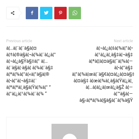
Previous article
Next article
à¦…à¦¨à¦¨à§à¦¤
à¦¬à¦¿à¦šà¦¾à¦°à¦•
à¦†à¦®à§à¦¬à¦¾à¦¨à¦¿à¦°
à¦¹à¦¿à¦¸à§‡à¦¬à§‡
à¦¬à¦¿à§Ÿà§‡à¦° à¦…
à¦ªà¦¦à¦¤à§à¦¯à¦¾à¦—
à¦¨à§à¦·à§à¦ à¦¾à¦¨à§‡
à¦•à¦°à§‡
à¦ªà¦¾à¦°à¦«à¦°à§à¦®
à¦°à¦¾à¦œà¦¨à§€à¦¤à¦¿à¦¤à§‡
à¦•à¦°à¦¬à§‡à¦¨
à¦¤à§‡ à¦œà¦¾à¦¸à§à¦Ÿà¦¿à¦¸
à¦ªà¦ªà¦¸à§à¦Ÿà¦¾à¦° ”
à¦…à¦­à¦¿à¦œà¦¿à§Ž à¦—
à¦°à¦¿à¦¹à¦¾à¦¨à¦¾ “
à¦™à§à¦—
à§‹à¦ªà¦¾à¦§à§à¦¯à¦¾à§Ÿ