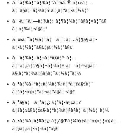
à¦°à¦¾à¦¨à¦¾à¦˜à¦¾à¦Ÿ
: à¦œà¦—
à¦¨à§à¦¨à¦¾à¦¥ à¦¸à¦°à¦•à¦¾à¦°
à¦¬à¦¨à¦—à¦¾à¦
: à¦¶à¦¾à¦¨à§à¦¤à¦¨à§
à¦ à¦¾à¦•à§à¦°
à¦œà¦¯à¦¼à¦¨à¦—à¦°
: à¦…à¦¶à§‹à¦•
à¦•à¦¾à¦¨à§à¦¡à¦¾à¦°à§€
à¦¯à¦¾à¦¦à¦¬à¦ªà§à¦°
: à¦…
à¦¨à¦¿à¦°à§à¦¬à¦¾à¦£ à¦—à¦™à§à¦—
à§‹à¦ªà¦¾à¦§à§à¦¯à¦¾à¦¯à¦¼
à¦¹à¦¾à¦“à¦¡à¦¼à¦¾
: à¦°à¦¥à§€à¦¨
à¦šà¦•à§à¦°à¦¬à¦°à§à¦¤à§€
à¦¹à§à¦—à¦²à¦¿:
à¦²à¦•à§‡à¦Ÿ
à¦šà¦Ÿà§à¦Ÿà§‹à¦ªà¦¾à¦§à§à¦¯à¦¾à¦¯à¦¼
à¦•à¦¾à¦à¦¥à¦¿
: à¦¸à§Œà¦®à§‡à¦¨à§à¦¦à§ à¦…
à¦§à¦¿à¦•à¦¾à¦°à§€