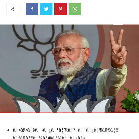
à¦•à§‹à¦šà¦¬à¦¿à¦¹à¦¾à¦°
: à¦¨à¦¿à¦¶à§€à¦¥
à¦ªà§à¦°à¦¾à¦®à¦¾à¦¨à¦¿à¦•