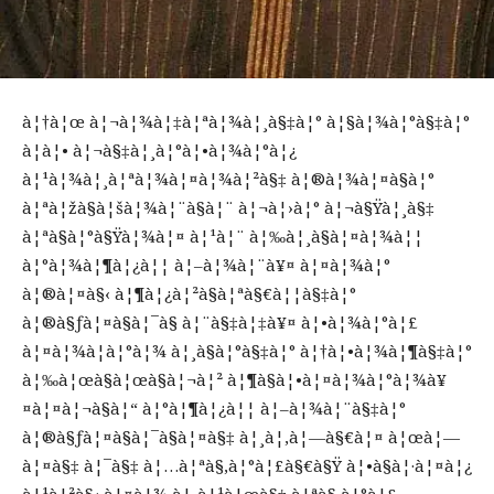
à¦†à¦œ à¦¬à¦¾à¦‡à¦ªà¦¾à¦¸à§‡à¦° à¦§à¦¾à¦°à§‡à¦°
à¦à¦• à¦¬à§‡à¦¸à¦°à¦•à¦¾à¦°à¦¿
à¦¹à¦¾à¦¸à¦ªà¦¾à¦¤à¦¾à¦²à§‡ à¦®à¦¾à¦¤à§à¦°
à¦ªà¦žà§à¦šà¦¾à¦¨à§à¦¨ à¦¬à¦›à¦° à¦¬à§Ÿà¦¸à§‡
à¦ªà§à¦°à§Ÿà¦¾à¦¤ à¦¹à¦¨ à¦‰à¦¸à§à¦¤à¦¾à¦¦
à¦°à¦¾à¦¶à¦¿à¦¦ à¦–à¦¾à¦¨à¥¤ à¦¤à¦¾à¦°
à¦®à¦¤à§‹ à¦¶à¦¿à¦²à§à¦ªà§€à¦¦à§‡à¦°
à¦®à§ƒà¦¤à§à¦¯à§ à¦¨à§‡à¦‡à¥¤ à¦•à¦¾à¦°à¦£
à¦¤à¦¾à¦à¦°à¦¾ à¦¸à§à¦°à§‡à¦° à¦†à¦•à¦¾à¦¶à§‡à¦°
à¦‰à¦œà§à¦œà§à¦¬à¦² à¦¶à§à¦•à¦¤à¦¾à¦°à¦¾à¥
¤à¦¤à¦¬à§à¦“ à¦°à¦¶à¦¿à¦¦ à¦–à¦¾à¦¨à§‡à¦°
à¦®à§ƒà¦¤à§à¦¯à§à¦¤à§‡ à¦¸à¦‚à¦—à§€à¦¤ à¦œà¦—
à¦¤à§‡ à¦¯à§‡ à¦…à¦ªà§‚à¦°à¦£à§€à§Ÿ à¦•à§à¦·à¦¤à¦¿
à¦¹à¦²à§‹ à¦¤à¦¾ à¦¸à¦¹à¦œà§‡ à¦ªà§‚à¦°à¦£