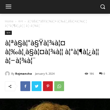
Home
বাংলা
à¦ªà§à¦°à§Ÿà¦¾à¦¤ à¦‰à¦¸à§à¦¤à¦¾à¦¦
à¦°à¦¶à¦¿à¦¦ à¦–à¦¾à¦¨
বাংলা
à¦ªà§à¦°à§Ÿà¦¾à¦¤
à¦‰à¦¸à§à¦¤à¦¾à¦¦ à¦°à¦¶à¦¿à¦¦
à¦–à¦¾à¦¨
By
Rojmancha
January 9, 2024
186
0