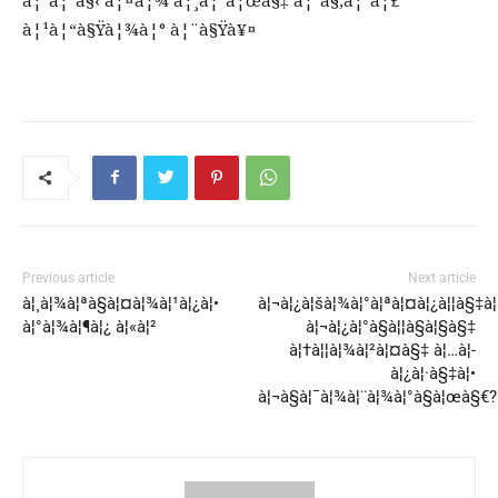
à¦¹à¦“à§Ÿà¦¾à¦° à¦¨à§Ÿà¥¤
Previous article
Next article
à¦¸à¦¾à¦ªà§à¦¤à¦¾à¦¹à¦¿à¦•
à¦¬à¦¿à¦šà¦¾à¦°à¦ªà¦¤à¦¿à¦¦à§‡à¦
à¦°à¦¾à¦¶à¦¿ à¦«à¦²
à¦¬à¦¿à¦°à§à¦¦à§à¦§à§‡
à¦†à¦¦à¦¾à¦²à¦¤à§‡ à¦…à¦­
à¦¿à¦·à§‡à¦•
à¦¬à§à¦¯à¦¾à¦¨à¦¾à¦°à§à¦œà§€?