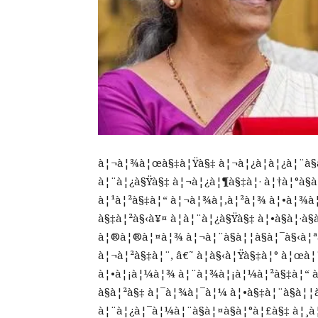
à¦¬à¦¾à¦œà§‡à¦Ÿà§‡ à¦¬à¦¿à¦­à¦¿à¦¨à§
à¦¨à¦¿à§Ÿà§‡ à¦¬à¦¿à¦¶à§‡à¦· à¦†à¦°à§
à¦¹à¦²à§‡à¦“ à¦¬à¦¾à¦‚à¦²à¦¾ à¦•à¦¾à¦
à§‡à¦²à§‹à¥¤ à¦à¦¨à¦¿à§Ÿà§‡ à¦•à§à¦·à§
à¦®à¦®à¦¤à¦¾ à¦¬à¦¨à§à¦¦à§à¦¯à§‹à¦
à¦¬à¦²à§‡à¦¨, â€˜ à¦­à§‹à¦Ÿà§‡à¦° à¦œ
à¦•à¦¡à¦¼à¦¾ à¦¨à¦¾à¦¡à¦¼à¦²à§‡à¦“ à
à§à¦²à§‡ à¦¯à¦¾à¦¯à¦¼ à¦•à§‡à¦¨à§à¦¦
à¦¨à¦¿à¦¯à¦¼à¦¨à§à¦¤à§à¦°à¦£à§‡ à¦¸