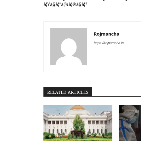
à¦Ÿà§à¦°à¦¾à¦®à§à¦ª
Rojmancha
https://rojnamcha.in
RELATED ARTICLES