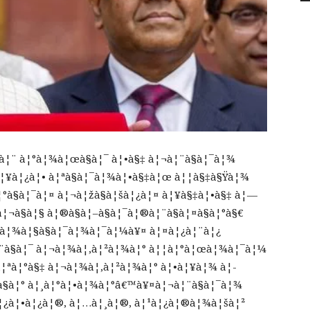
à¦¨ à¦°à¦¾à¦œà§à¦¯ à¦•à§‡ à¦¬à¦¨à§à¦¯à¦¾
à¦¥à¦¿à¦• à¦ªà§à¦¯à¦¾à¦•à§‡à¦œ à¦¦à§‡à§Ÿà¦¾
°à§à¦¯à¦¤ à¦¬à¦žà§à¦šà¦¿à¦¤ à¦¥à§‡à¦•à§‡ à¦—
à¦¬à§à¦§ à¦®à§à¦–à§à¦¯à¦®à¦¨à§à¦¤à§à¦°à§€
ªà¦¾à¦§à§à¦¯à¦¾à¦¯à¦¼à¥¤ à¦¤à¦¿à¦¨à¦¿
à¦¨à§à¦¯ à¦¬à¦¾à¦‚à¦²à¦¾à¦° à¦¦à¦°à¦œà¦¾à¦¯à¦¼
¦ªà¦°à§‡ à¦¬à¦¾à¦‚à¦²à¦¾à¦° à¦•à¦¥à¦¾ à¦­
à§à¦° à¦¸à¦°à¦•à¦¾à¦°â€™à¥¤à¦¬à¦¨à§à¦¯à¦¾
à¦¿à¦•à¦¿à¦®, à¦…à¦¸à¦®, à¦¹à¦¿à¦®à¦¾à¦šà¦²