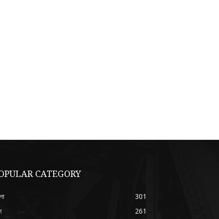
OPULAR CATEGORY
লা
301
শ
261