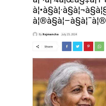
à¦•à§à¦·à§à¦¬à§à
à¦®à§à¦–à§à¦¯à¦®
By
Rojmancha
July 23, 2024
Share