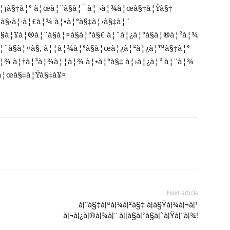
à¦¡à§‡à¦° à¦œà¦¨à§à¦¯ à¦¬à¦¾à¦œà§‡à¦Ÿà§‡
˜à§‹à¦·à¦£à¦¾ à¦•à¦°à§‡à¦›à§‡à¦¨
§à¦¥à¦®à¦¨à§à¦¤à§à¦°à§€ à¦¨à¦¿à¦°à§à¦®à¦²à¦¾
¨à§à¦¤à§, à¦¦à¦¾à¦°à§à¦œà¦¿à¦²à¦¿à¦™à§‡à¦°
£à¦¾ à¦†à¦²à¦¾à¦¦à¦¾ à¦•à¦°à§‡ à¦›à¦¿à¦² à¦¨à¦¾
¾à¦œà§‡à¦Ÿà§‡à¥¤
Next article
à¦¨à§‡à¦ªà¦¾à¦²à§‡ à¦­à§Ÿà¦¾à¦¬à¦¹
à¦¬à¦¿à¦®à¦¾à¦¨ à¦¦à§à¦°à§à¦˜à¦Ÿà¦¨à¦¾!