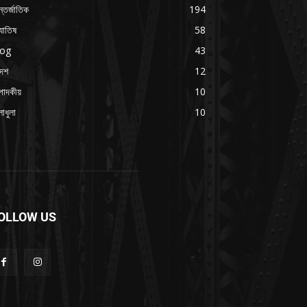
্তর্জাতিক
194
যোতিষ
58
log
43
দেশ
12
পাদকীয়
10
াধুলা
10
OLLOW US