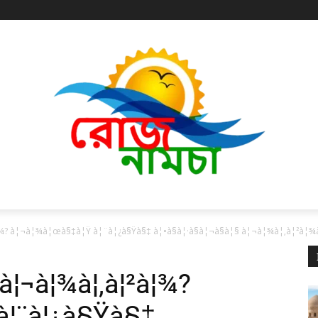
¾? à¦¬à¦¾à¦œà§‡à¦Ÿ à¦¨à¦¿à§Ÿà§‡ à¦•à§à¦·à§à¦¬à§à¦§ à¦¬à¦¾à¦‚à¦²à¦¾à
 à¦¬à¦¾à¦‚à¦²à¦¾?
à¦¨à¦¿à§Ÿà§‡