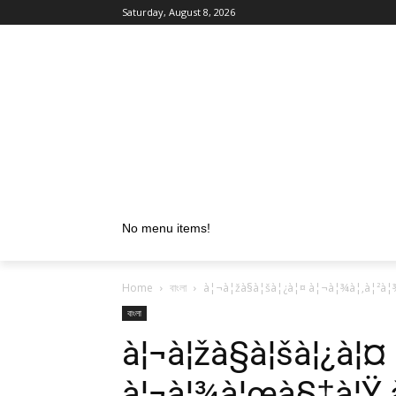
Saturday, August 8, 2026
No menu items!
Home
বাংলা
à¦¬à¦žà§à¦šà¦¿à¦¤ à¦¬à¦¾à¦‚à¦²à¦
বাংলা
à¦¬à¦žà§à¦šà¦¿à¦¤
à¦¬à¦¾à¦œà§‡à¦Ÿ 