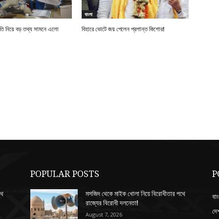
বাংলা
নীতি নিয়ে বড় তথ্য সামনে এলো
বিহারে ভোটে জয় পেলেন প্রশান্ত কিশোর!
POPULAR POSTS
P
থে
মসজিদ থেকে মাইক খোলা নিয়ে বিরোধীতার পথে
বাং
রাজ্যের বিরোধী দলনেতা!
দে
August 7, 2026