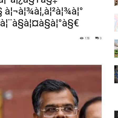
¦§ à¦¬à¦¾à¦‚à¦²à¦¾à¦°
à¦¨à§à¦¤à§à¦°à§€
178
0