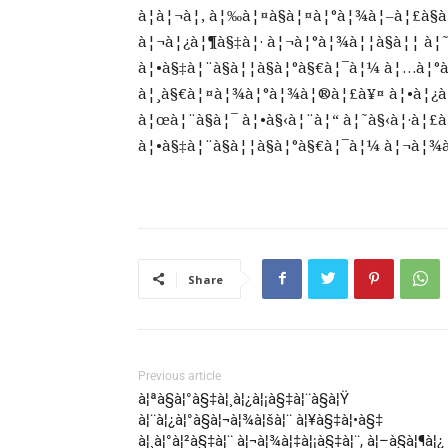
à¦à¦¬à¦‚ à¦‰à¦¤à§à¦¤à¦°à¦¾à¦–à¦£à§
à¦¬à¦¿à¦¶à§‡à¦· à¦¬à¦°à¦¾à¦¦à§à¦¦ à¦
à¦•à§‡à¦¨à§à¦¦à§à¦°à§€à¦¯à¦¼ à¦…à¦°à
à¦¸à§€à¦¤à¦¾à¦°à¦¾à¦®à¦£à¥¤ à¦•à¦¿à¦
à¦œà¦¨à§à¦¯ à¦•à§‹à¦¨à¦“ à¦˜à§‹à¦·à¦
à¦•à§‡à¦¨à§à¦¦à§à¦°à§€à¦¯à¦¼ à¦¬à¦
Share
Previous article
à¦ªà§à¦°à§‡à¦¸à¦¿à¦¡à§‡à¦¨à§à¦Ÿ
à¦¨à¦¿à¦°à§à¦¬à¦¾à¦šà¦¨ à¦¥à§‡à¦•à§‡
à¦¸à¦°à¦²à§‡à¦¨ à¦¬à¦¾à¦‡à¦¡à§‡à¦¨, à¦–à§à¦¶à¦¿