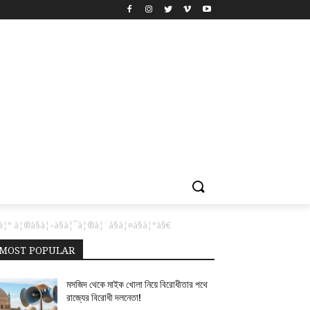
¦° à¦®à§à¦–à§à¦¯à¦®à¦¨à§à¦¤à§à¦°à§€
MOST POPULAR
মসজিদ থেকে মাইক খোলা নিয়ে বিরোধীতার পথে
রাজ্যের বিরোধী দলনেতা!