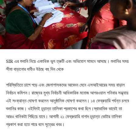
SIR এর শুনানি নিয়ে একাধিক ভুল ত্রুটি এবং অভিযোগ সামনে আসছে। শুনানির সময়
সীমা বাড়ানোর দাবীও উঠছে বহু দিন থেকে
পরিস্থিতিতে চাপে পড়ে এবং জেলাশাসকদের আবেদন মেনে এসআইআরের সময় বাড়াল
নির্বাচন কমিশন। রাজ্যের মুখ্য নির্বাচনী আধিকারিক মনোজ আগরওয়াল শনিবার সন্ধ্যায়
এই সংক্রান্ত ঘোষণা করলেন আনুষ্ঠানিক ঘোষণা করলেন। ১৪ ফেব্রুয়ারি পর্যন্ত চলবে
শুনানির কাজ। ওইদিনই চূড়ান্ত তালিকা প্রকাশের কথা ছিল।স্বাভাবিক ভাবেই তা
আরও খানিকটা পিছিয়ে যাবে। আগামী ২১ ফেব্রুয়ারি নাগাদ চূড়ান্ত ভোটার তালিকা
প্রকাশ করা হতে পারে বলে সূত্রের খবর।