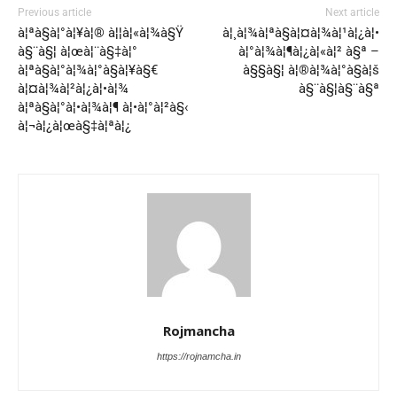
Previous article
Next article
à¦ªà§à¦°à¦¥à¦® à¦¦à¦«à¦¾à§Ÿ
à¦¸à¦¾à¦ªà§à¦¤à¦¾à¦¹à¦¿à¦•
à§¨à§¦ à¦œà¦¨à§‡à¦°
à¦°à¦¾à¦¶à¦¿à¦«à¦² à§ª –
à¦ªà§à¦°à¦¾à¦°à§à¦¥à§€
à§§à§¦ à¦®à¦¾à¦°à§à¦š
à¦¤à¦¾à¦²à¦¿à¦•à¦¾
à§¨à§¦à§¨à§ª
à¦ªà§à¦°à¦•à¦¾à¦¶ à¦•à¦°à¦²à§‹
à¦¬à¦¿à¦œà§‡à¦ªà¦¿
Rojmancha
https://rojnamcha.in