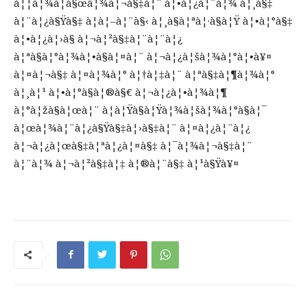
à¦¦à¦¾à¦à§œà¦¾à¦¬à§‡à¦¨ à¦•à¦¿à¦¨à¦¾ à¦¸à§‡
à¦¨à¦¿à§Ÿà§‡ à¦à¦–à¦¨à§‹ à¦¸à§à¦ªà¦·à§à¦Ÿ à¦•à¦°à§‡
à¦•à¦¿à¦›à§ à¦¬à¦²à§‡à¦¨à¦¨à¦¿
à¦ªà§à¦°à¦¾à¦•à§à¦¤à¦¨ à¦¬à¦¿à¦šà¦¾à¦°à¦•à¥¤
à¦¤à¦¬à§‡ à¦¤à¦¾à¦° à¦†à¦‡à¦¨ à¦ªà§‡à¦¶à¦¾à¦°
à¦¸à¦¹ à¦•à¦°à§à¦®à§€ à¦¬à¦¿à¦•à¦¾à¦¶
à¦°à¦žà§à¦œà¦¨ à¦­à¦Ÿà§à¦Ÿà¦¾à¦šà¦¾à¦°à§à¦¯
à¦œà¦¾à¦¨à¦¿à§Ÿà§‡à¦›à§‡à¦¨ à¦¤à¦¿à¦¨à¦¿
à¦¬à¦¿à¦œà§‡à¦ªà¦¿à¦¤à§‡ à¦¯à¦¾à¦¬à§‡à¦¨
à¦¨à¦¾ à¦¬à¦²à§‡à¦‡ à¦®à¦¨à§‡ à¦¹à§Ÿà¥¤