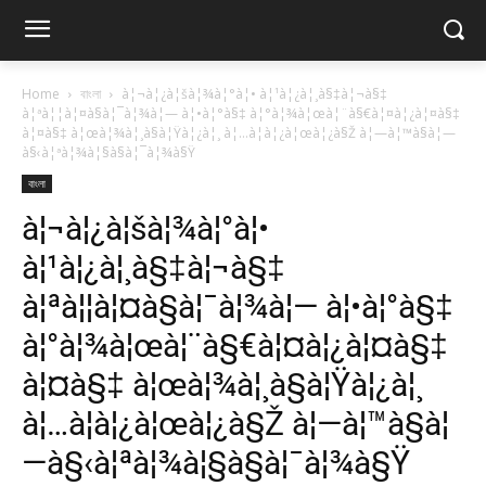
Home
বাংলা
à¦¬à¦¿à¦šà¦¾à¦°à¦• à¦¹à¦¿à¦¸à§‡à¦¬à§‡
à¦ªà¦¦à¦¤à§à¦¯à¦¾à¦— à¦•à¦°à§‡ à¦°à¦¾à¦œà¦¨à§€à¦¤à¦¿à¦¤à§‡
à¦¤à§‡ à¦œà¦¾à¦¸à§à¦Ÿà¦¿à¦¸ à¦…à¦­à¦¿à¦œà¦¿à§Ž à¦—à¦™à§à¦—
à§‹à¦ªà¦¾à¦§à§à¦¯à¦¾à§Ÿ
বাংলা
à¦¬à¦¿à¦šà¦¾à¦°à¦•
à¦¹à¦¿à¦¸à§‡à¦¬à§‡
à¦ªà¦¦à¦¤à§à¦¯à¦¾à¦— à¦•à¦°à§‡
à¦°à¦¾à¦œà¦¨à§€à¦¤à¦¿à¦¤à§‡
à¦¤à§‡ à¦œà¦¾à¦¸à§à¦Ÿà¦¿à¦¸
à¦…à¦­à¦¿à¦œà¦¿à§Ž à¦—à¦™à§à¦
—à§‹à¦ªà¦¾à¦§à§à¦¯à¦¾à§Ÿ