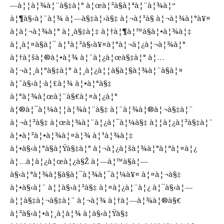
—à¦¦à¦¾à¦¨à§‡à¦° à¦œà¦²à§à¦ªà¦¨à¦¾à¦“
à¦¶à§‹à¦¨à¦¾ à¦—à§‡à¦›à§‡ à¦¬à¦¹à§ à¦¬à¦¾à¦°à¥¤
à¦à¦¬à¦¾à¦° à¦¸à§‡à¦‡ à¦†à¦¶à¦™à§à¦•à¦¾à¦‡
à¦¸à¦¤à§à¦¯ à¦¹à¦²à§‹à¥¤à¦°à¦¬à¦¿à¦¬à¦¾à¦°
à¦†à¦šà¦®à¦•à¦¾ à¦¨à¦¿à¦œà§‡à¦° à¦…
à¦¬à¦¸à¦°à§‡à¦° à¦¸à¦¿à¦¦à§à¦§à¦¾à¦¨à§à¦¤
à¦˜à§‹à¦·à¦£à¦¾ à¦•à¦°à§‡
à¦°à¦¾à¦œà¦¨à§€à¦¤à¦¿à¦°
à¦®à¦¯à¦¼à¦¦à¦¾à¦¨à§‡ à¦¨à¦¾à¦®à¦¬à§‡à¦¨
à¦¬à¦²à§‡ à¦œà¦¾à¦¨à¦¿à¦¯à¦¼à§‡ à¦¦à¦¿à¦²à§‡à¦¨
à¦•à¦²à¦•à¦¾à¦¤à¦¾ à¦¹à¦¾à¦‡
à¦•à§‹à¦°à§à¦Ÿà§‡à¦° à¦¬à¦¿à¦šà¦¾à¦°à¦ªà¦¤à¦¿
à¦…à¦­à¦¿à¦œà¦¿à§Ž à¦—à¦™à§à¦—
à§‹à¦ªà¦¾à¦§à§à¦¯à¦¾à¦¯à¦¼à¥¤ à¦¤à¦¬à§‡
à¦•à§‹à¦¨ à¦¦à§‹à¦²à§‡ à¦¤à¦¿à¦¨à¦¿ à¦¯à§‹à¦—
à¦¦à§‡à¦¬à§‡à¦¨ à¦¬à¦¾ à¦†à¦—à¦¾à¦®à§€
à¦²à§‹à¦•à¦¸à¦­à¦¾ à¦­à§‹à¦Ÿà§‡