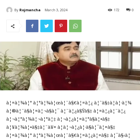
By
Rojmancha
March 3, 2024
172
0
à¦¤à¦¾à¦° à¦°à¦¾à¦œà¦¨à§€à¦¤à¦¿ à¦˜à§‡à¦à¦·à¦¾
à¦®à¦¨à§à¦¤à¦¬à§à¦¯ à¦¨à¦¿à§Ÿà§‡ à¦¤à¦¿à¦¨à¦¿
à¦¬à¦°à¦¾à¦¬à¦°à¦‡ à¦¬à¦¿à¦¤à¦°à§à¦•à§‡
à¦¥à¦¾à¦•à§‡à¦¨à¥¤ à¦­à¦¬à¦¿à¦·à§à¦¯à¦¤à§‡
à¦¤à¦¾à¦° à¦°à¦¾à¦œà¦¨à§€à¦¤à¦¿à¦¤à§‡ à¦¯à§‹à¦